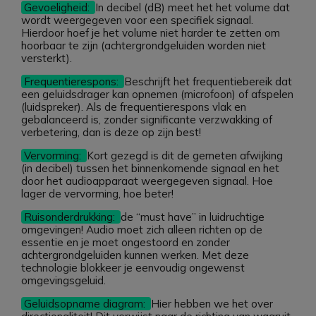
Gevoeligheid:
In decibel (dB) meet het het volume dat
wordt weergegeven voor een specifiek signaal.
Hierdoor hoef je het volume niet harder te zetten om
hoorbaar te zijn (achtergrondgeluiden worden niet
versterkt).
Frequentierespons:
Beschrijft het frequentiebereik dat
een geluidsdrager kan opnemen (microfoon) of afspelen
(luidspreker). Als de frequentierespons vlak en
gebalanceerd is, zonder significante verzwakking of
verbetering, dan is deze op zijn best!
Vervorming:
Kort gezegd is dit de gemeten afwijking
(in decibel) tussen het binnenkomende signaal en het
door het audioapparaat weergegeven signaal. Hoe
lager de vervorming, hoe beter!
Ruisonderdrukking:
de “must have” in luidruchtige
omgevingen! Audio moet zich alleen richten op de
essentie en je moet ongestoord en zonder
achtergrondgeluiden kunnen werken. Met deze
technologie blokkeer je eenvoudig ongewenst
omgevingsgeluid.
Geluidsopname diagram:
Hier hebben we het over