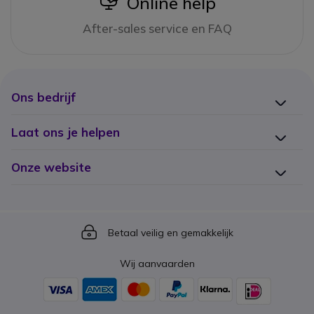
icon
Online help
After-sales service en FAQ
Ons bedrijf
Laat ons je helpen
Onze website
Icon
Betaal veilig en gemakkelijk
Wij aanvaarden