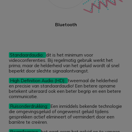
Bluetooth
Standaardaudio:
dit is het minimum voor
videoconferenties. Bij regelmatig gebruik werkt het
prima, maar de helderheid van het geluid wordt al snel
beperkt door slechte signaalontvangst.
High Definition Audio (HD):
tweemaal de helderheid
en precisie van standaardaudio! Een betere opname
betekent uiteraard ook een beter begrip en een betere
communicatie.
Ruisonderdrukking:
Een inmiddels bekende technologie
die omgevingsgeluid of ongewenst geluid tijdens
gesprekken actief elimineert of vermindert door een
barrière te creëren.
Beamforming:
het gaat erom het geluid op te vangen