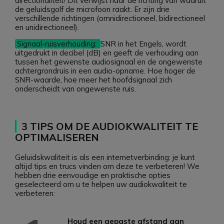
directionaliteit! Dit verwijst naar de richting van waaruit
de geluidsgolf de microfoon raakt. Er zijn drie
verschillende richtingen (omnidirectioneel, bidirectioneel
en unidirectioneel).
Signaal-ruisverhouding:
SNR in het Engels, wordt
uitgedrukt in decibel (dB) en geeft de verhouding aan
tussen het gewenste audiosignaal en de ongewenste
achtergrondruis in een audio-opname. Hoe hoger de
SNR-waarde, hoe meer het hoofdsignaal zich
onderscheidt van ongewenste ruis.
3 TIPS OM DE AUDIOKWALITEIT TE
OPTIMALISEREN
Geluidskwaliteit is als een internetverbinding: je kunt
altijd tips en trucs vinden om deze te verbeteren! We
hebben drie eenvoudige en praktische opties
geselecteerd om u te helpen uw audiokwaliteit te
verbeteren:
Houd een gepaste afstand aan