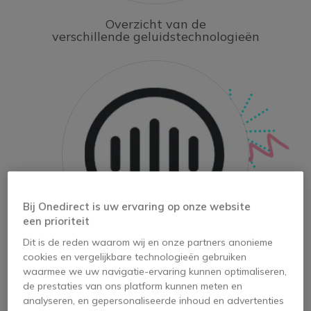
Overzicht van de
verschillende geluidstechnologieën
Bij Onedirect is uw ervaring op onze website
een prioriteit
Dit is de reden waarom wij en onze partners anonieme
cookies en vergelijkbare technologieën gebruiken
Geluidskwaliteit:
waarmee we uw navigatie-ervaring kunnen optimaliseren,
de 6 belangrijkste factoren
de prestaties van ons platform kunnen meten en
analyseren, en gepersonaliseerde inhoud en advertenties