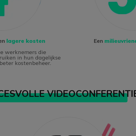
gen
lagere kosten
Een
milieuvrien
de werknemers die
ruiken in hun dagelijkse
beter kostenbeheer.
CESVOLLE VIDEOCONFERENTIE