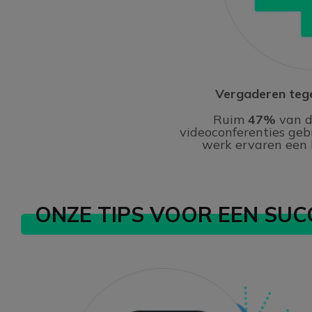
Vergaderen te
Ruim
47%
van 
videoconferenties geb
werk ervaren een 
ONZE TIPS VOOR EEN SUC