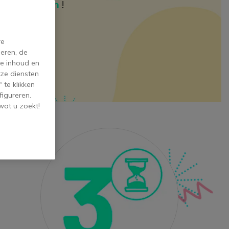
jkste redenen
!
re
l
eren, de
de inhoud en
ze diensten
 te klikken
figureren.
wat u zoekt!