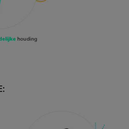
delijke
houding
: