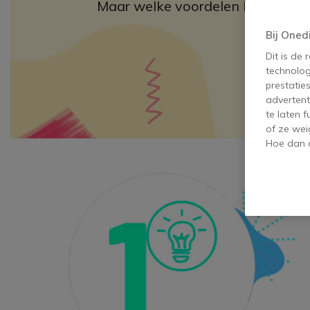
Maar welke voordelen biedt dez
Bij Oned
Dit is de
technolog
prestatie
advertent
te laten 
of ze wei
Hoe dan o