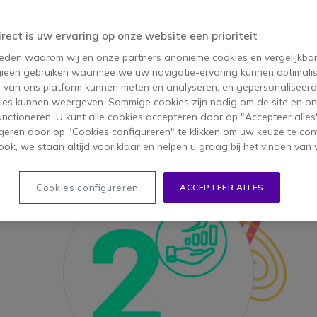
e dienst? Hieronder bespreken we
de 5 belangri
irect is uw ervaring op onze website een prioriteit
 reden waarom wij en onze partners anonieme cookies en vergelijkba
Symboo
ieën gebruiken waarmee we uw navigatie-ervaring kunnen optimalis
s van ons platform kunnen meten en analyseren, en gepersonaliseer
ies kunnen weergeven. Sommige cookies zijn nodig om de site en on
functioneren. U kunt alle cookies accepteren door op "Accepteer alles"
geren door op "Cookies configureren" te klikken om uw keuze te con
ok, we staan altijd voor klaar en helpen u graag bij het vinden van 
Cookies configureren
ACCEPTEER ALLES