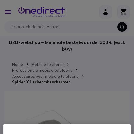
Ga naar de inhoud
Toggle
Nav
B2B-webshop – Minimale bestelwaarde: 300 € (excl.
btw)
Home
Mobiele telefonie
Professionele mobiele telefoons
Accessoires voor mobiele telefoons
Spider X1 schermbeschermer
Ga naar het einde van de afbeeldingen-gallerij