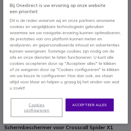
Bij Onedirect is uw ervaring op onze website
een prioriteit
Dit is de reden waarom wij en onze partners anonieme
cookies en vergelijkbare technologieën gebruiken
waarmee we uw navigatie-ervaring kunnen optimaliseren,
de prestaties van ons platform kunnen meten en
analyseren, en gepersonaliseerde inhoud en advertenties
kunnen weergeven. Sommige cookies zijn nodig om de
site en onze diensten te laten functioneren. U kunt alle
cookies accepteren door op "Accepteer alles" te klikken
of ze weigeren door op "Cookies configureren" te klikken
om uw keuze te configureren. Hoe dan ook, we staan
altijd voor klaar en helpen u graag bij het vinden van wat
u zoekt!
1
2
Spider X1
Ga naar het begin van de afbeeldingen-gallerij
schermbeschermer
Cookies
ACCEPTEER ALLES
configureren
SKU CROSSPPX1 // Referentie fabrikant: FP.PC.SP000
Schermbeschermer voor Crosscall Spider X1