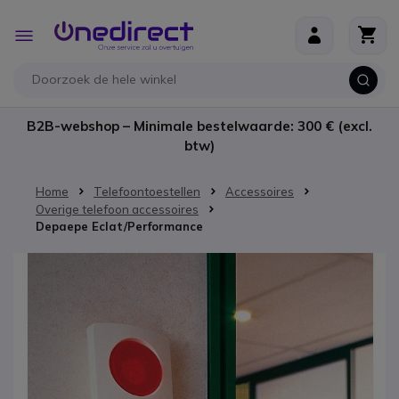
Ga naar de inhoud
Toggle
Nav
B2B-webshop – Minimale bestelwaarde: 300 € (excl.
btw)
Home
Telefoontoestellen
Accessoires
Overige telefoon accessoires
Depaepe Eclat/Performance
Ga naar het einde van de afbeeldingen-gallerij