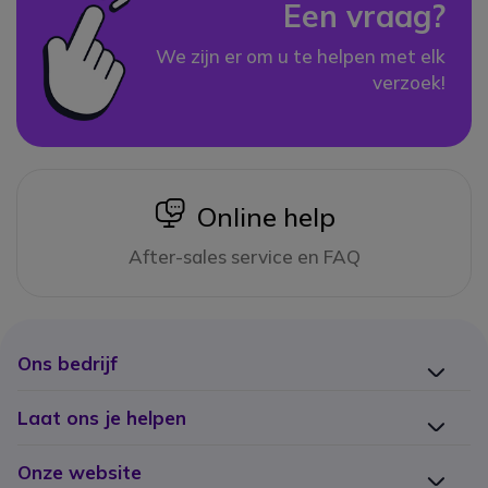
Een vraag?
We zijn er om u te helpen met elk
verzoek!
icon
Online help
After-sales service en FAQ
Ons bedrijf
Laat ons je helpen
Onze website