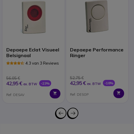
Depaepe Eclat Visueel
Depaepe Performance
Belsignaal
Ringer
4.3 van 3 Reviews
52,75 €
56,05 €
42,95 €
42,95 €
-18%
-23%
ex. BTW
ex. BTW
Ref: DESOP
Ref: DESAV