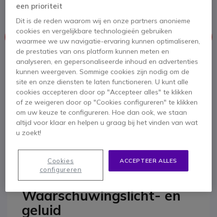
4 van 2 Reviews
een prioriteit
Dit is de reden waarom wij en onze partners anonieme
cookies en vergelijkbare technologieën gebruiken
Dit product wordt niet meer geproduceerd.
waarmee we uw navigatie-ervaring kunnen optimaliseren,
de prestaties van ons platform kunnen meten en
analyseren, en gepersonaliseerde inhoud en advertenties
Om u van dienst te zijn bieden wij vergelijkbare producten aan
kunnen weergeven. Sommige cookies zijn nodig om de
site en onze diensten te laten functioneren. U kunt alle
Bekijk alternatieven
cookies accepteren door op "Accepteer alles" te klikken
of ze weigeren door op "Cookies configureren" te klikken
om uw keuze te configureren. Hoe dan ook, we staan
altijd voor klaar en helpen u graag bij het vinden van wat
u zoekt!
Cookies
ACCEPTEER ALLES
Productbeschrijving
configureren
Waarschuwingslicht- en
geluid