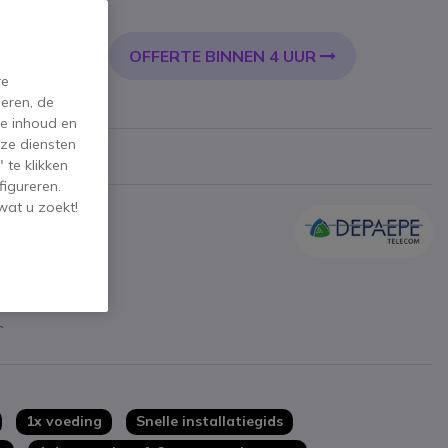
incl. BTW
OFFERTE BINNEN 4 UUR
KELWAGEN
re
eren, de
de inhoud en
ze diensten
 te klikken
figureren.
wat u zoekt!
m
1x voeding
Snelle installatiegids