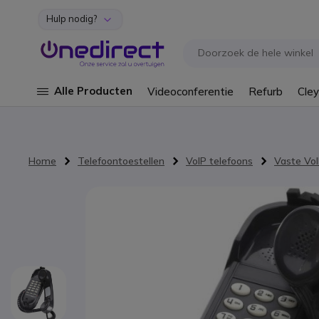
Hulp nodig?
Ga naar de inhoud
Alle Producten
Videoconferentie
Refurb
Cley
Home
Telefoontoestellen
VoIP telefoons
Vaste VoI
Ga naar het einde van de afbeeldingen-gallerij