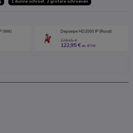
g
1 dunne schroef, 2 grotere schroeven
 (Wit)
Depaepe HD2000 IP (Rood)
128,65 €
122,95 €
ex. BTW