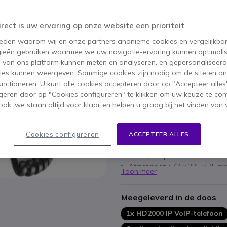
122,95 €
ex. BTW
-
148,77 €
Aantal
irect is uw ervaring op onze website een prioriteit
IN WIN
 reden waarom wij en onze partners anonieme cookies en vergelijkba
Niet op voorraad
ieën gebruiken waarmee we uw navigatie-ervaring kunnen optimalis
s van ons platform kunnen meten en analyseren, en gepersonaliseer
ies kunnen weergeven. Sommige cookies zijn nodig om de site en on
1 jaar
Fabrieksgarantie
functioneren. U kunt alle cookies accepteren door op "Accepteer alles"
geren door op "Cookies configureren" te klikken om uw keuze te con
ok, we staan altijd voor klaar en helpen u graag bij het vinden van 
Belangrijkste kenmerken
Power over Ethernet
Compatibel met IPBX SIP
Cookies configureren
ACCEPTEER ALLES
Model met toetsenbord
Lichtoproepindicator
Afmetingen : 73 x 235 x 75 m
Toon meer
Gewicht : 0.40 Kg
Meegeleverd in de doos
1x HD2000 IP VoIP-telefoon