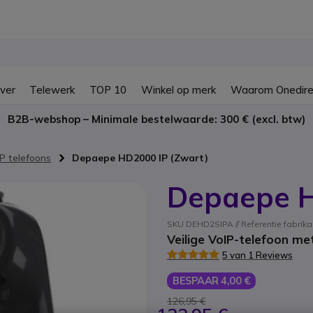
ver
Telewerk
TOP 10
Winkel op merk
Waarom Onedire
B2B-webshop – Minimale bestelwaarde: 300 € (excl. btw)
P telefoons
Depaepe HD2000 IP (Zwart)
Depaepe H
SKU DEHD2SIPA // Referentie fabrika
Veilige VoIP-telefoon m
5 van 1 Reviews
BESPAAR 4,00 €
126,95 €