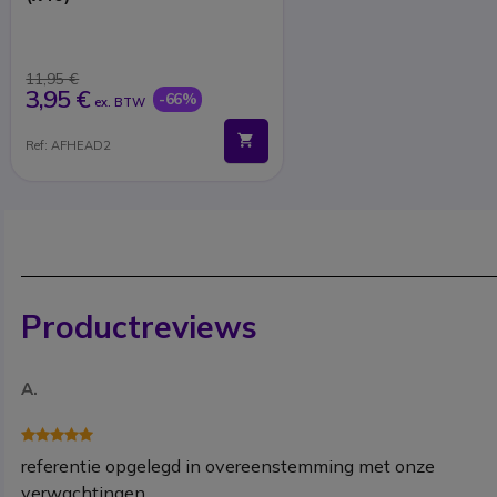
11,95 €
3,95 €
-66%
ex. BTW
Ref: AFHEAD2
Productreviews
A.
referentie opgelegd in overeenstemming met onze
verwachtingen