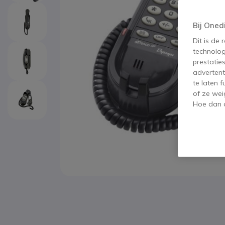
Bij Oned
Dit is de
technolog
prestatie
advertent
te laten 
of ze wei
Hoe dan o
Ga naar het begin van de afbeeldingen-gallerij