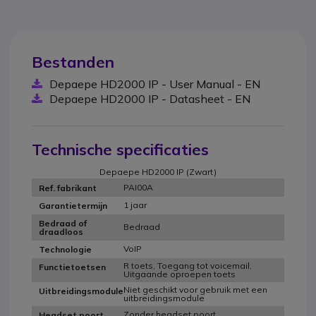
Bestanden
Depaepe HD2000 IP - User Manual - EN
Depaepe HD2000 IP - Datasheet - EN
Technische specificaties
Depaepe HD2000 IP (Zwart)
PAI00A
Ref. fabrikant
1 jaar
Garantietermijn
Bedraad of
Bedraad
draadloos
VoIP
Technologie
R toets, Toegang tot voicemail,
Functietoetsen
Uitgaande oproepen toets
Niet geschikt voor gebruik met een
Uitbreidingsmodule
uitbreidingsmodule
Zonder headset poort
Headset poort