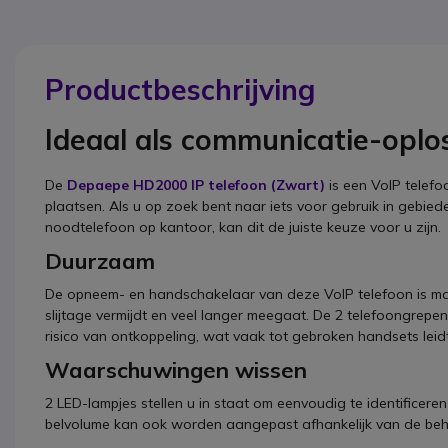
Productbeschrijving
Ideaal als communicatie-oplo
De
Depaepe HD2000 IP telefoon (Zwart)
is een VoIP telefo
plaatsen. Als u op zoek bent naar iets voor gebruik in gebie
noodtelefoon op kantoor, kan dit de juiste keuze voor u zijn.
Duurzaam
De opneem- en handschakelaar van deze VoIP telefoon is ma
slijtage vermijdt en veel langer meegaat. De 2 telefoongrepe
risico van ontkoppeling, wat vaak tot gebroken handsets leidt
Waarschuwingen wissen
2 LED-lampjes stellen u in staat om eenvoudig te identificere
belvolume kan ook worden aangepast afhankelijk van de beh