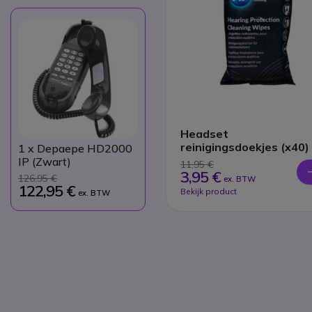
Headset
reinigingsdoekjes (x40)
1
x Depaepe HD2000
IP (Zwart)
11,95 €
3,95 €
126,95 €
ex. BTW
122,95 €
Bekijk product
ex. BTW