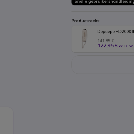
Snelle gebruikershandleidin
Productreeks:
Depaepe HD2000 IP
141,85 €
122,95 €
ex. BTW