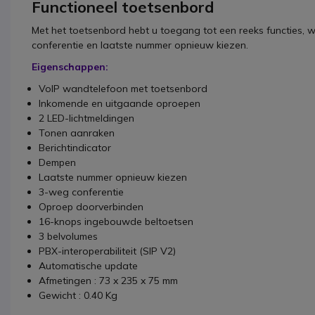
Functioneel toetsenbord
Met het toetsenbord hebt u toegang tot een reeks functies,
conferentie en laatste nummer opnieuw kiezen.
Eigenschappen:
VoIP wandtelefoon met toetsenbord
Inkomende en uitgaande oproepen
2 LED-lichtmeldingen
Tonen aanraken
Berichtindicator
Dempen
Laatste nummer opnieuw kiezen
3-weg conferentie
Oproep doorverbinden
16-knops ingebouwde beltoetsen
3 belvolumes
PBX-interoperabiliteit (SIP V2)
Automatische update
Afmetingen : 73 x 235 x 75 mm
Gewicht : 0.40 Kg