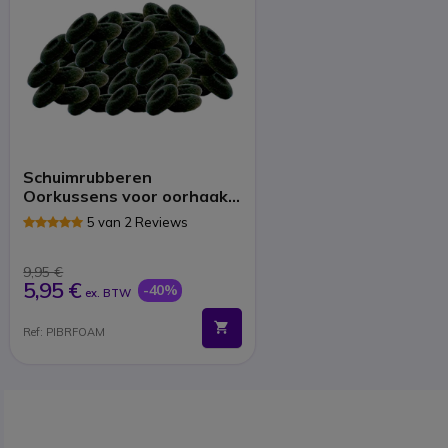
Schuimrubberen
Oorkussens voor oorhaak
headset (50 stuks)
5 van 2 Reviews
9,95 €
5,95 €
-40%
ex. BTW
Ref: PIBRFOAM