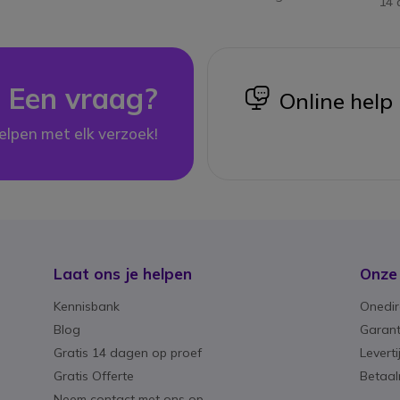
14 
Een vraag?
icon
Online help
elpen met elk verzoek!
Laat ons je helpen
Onze
Kennisbank
Onedir
Blog
Garant
Gratis 14 dagen op proef
Levert
Gratis Offerte
Betaa
Neem contact met ons op