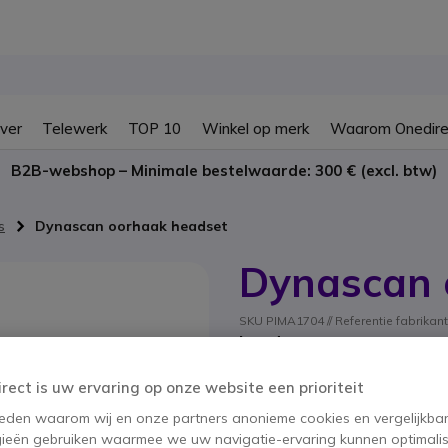
ver
Telewerk
TOP 10
Winkel op merk
Waarom Onedire
B2B-webshop – Minimale bestelwaarde: 300 € (excl. btw)
s
Dynascan oorhaak headset
Dynascan 
SKU PIMA1704 // Referentie fabrikan
headset met een oor-con
4.5 van 3 Reviews
irect is uw ervaring op onze website een prioriteit
 reden waarom wij en onze partners anonieme cookies en vergelijkba
Dit product wordt niet
ieën gebruiken waarmee we uw navigatie-ervaring kunnen optimalis