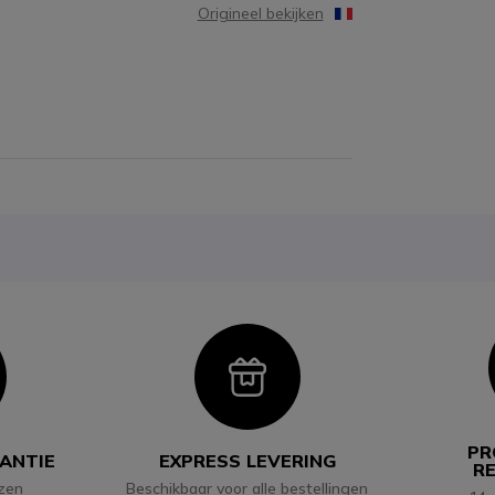
Origineel bekijken
con
Icon
PR
RANTIE
EXPRESS LEVERING
R
jzen
Beschikbaar voor alle bestellingen