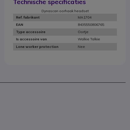
Technische specificaties
Dynascan oorhaak headset
MA1704
Ref. fabrikant
8435550806765
EAN
Oortje
Type accessoire
Walkie Talkie
Is accessoire van
Nee
Lone worker protection