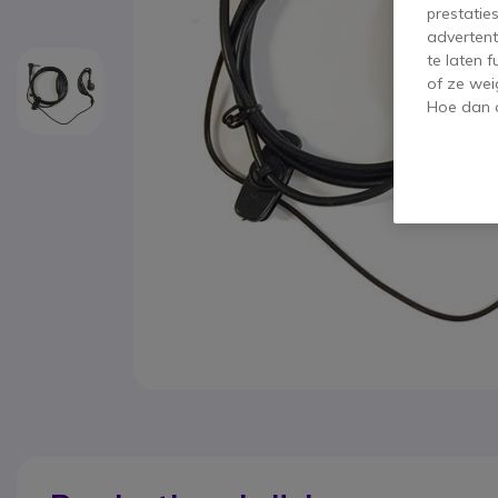
prestatie
advertent
te laten 
of ze wei
Hoe dan o
Ga naar het begin van de afbeeldingen-gallerij