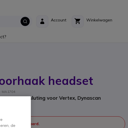
Account
Winkelwagen
ct?
oorhaak headset
t: MA1704
tour en aansluting voor Vertex, Dynascan
re
 meer geproduceerd.
eren, de