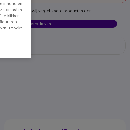
de inhoud en
ze diensten
st te zijn bieden wij vergelijkbare producten aan
 te klikken
figureren.
Bekijk alternatieven
wat u zoekt!