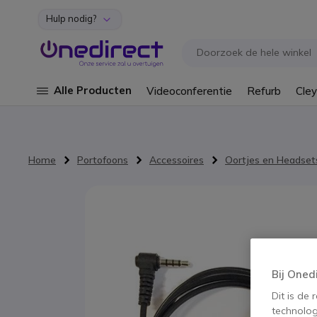
Hulp nodig?
Ga naar de inhoud
Alle Producten
Videoconferentie
Refurb
Cley
Home
Portofoons
Accessoires
Oortjes en Headset
Ga naar het einde van de afbeeldingen-gallerij
Bij Oned
Dit is de
technolog