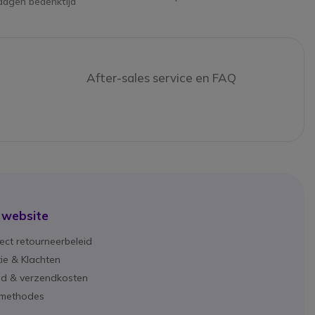
dagen bedenktijd
After-sales service en FAQ
 website
ect retourneerbeleid
ie & Klachten
ijd & verzendkosten
lmethodes