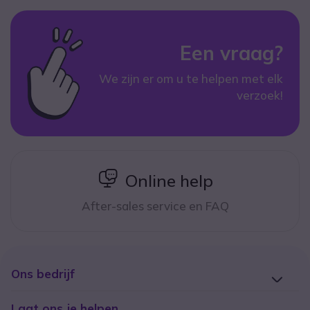
Een vraag?
We zijn er om u te helpen met elk
verzoek!
icon
Online help
After-sales service en FAQ
Ons bedrijf
Laat ons je helpen