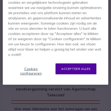
Professionele walkie talkie met licentie
cookies en vergelijkbare technologieën gebruiken
UHF frequenties 400-470 MHz
waarmee we uw navigatie-ervaring kunnen optimaliseren,
Normen IP68 en MIL-STD 810 C/D/E/F/G
de prestaties van ons platform kunnen meten en
Tot 2 m diepte onderdompelbaar
analyseren, en gepersonaliseerde inhoud en advertenties
Kanelen/ zones: 16 kanalen en 2 programmeerbare zones
kunnen weergeven. Sommige cookies zijn nodig om de
Toon meer
Uitgangsvermogen: 5W
site en onze diensten te laten functioneren. U kunt alle
Gemengde modus: u kunt digitale en analoge DMR
cookies accepteren door op "Accepteer alles" te klikken
ontvangen
of ze weigeren door op "Cookies configureren" te klikken
Individuele oproepen groep oproepen en nummerweergave
om uw keuze te configureren. Hoe dan ook, we staan
altijd voor klaar en helpen u graag bij het vinden van wat
u zoekt!
Productbeschrijving
Cookies
ACCEPTEER ALLES
configureren
LET OP! Voor deze portofoon is een
zendvergunning vereist van Agentschap
Telecom!
Voor meer informatie over het aanvragen van een