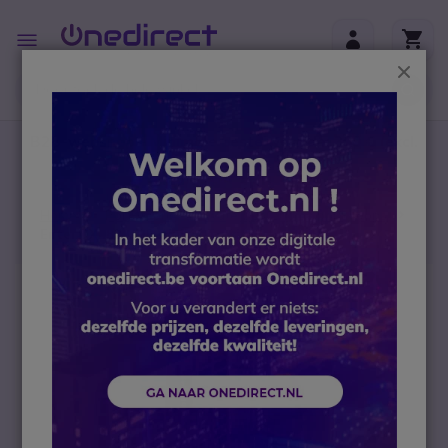
Ga naar de inhoud
Toggle
Nav
Sluit
B2B-webshop – Minimale bestelwaarde: 300 € (excl.
btw)
Home
Portofoons
Waterbestendige portofoons
Entel DX482 UHF Walkie Talkie
Ga naar het einde van de afbeeldingen-gallerij