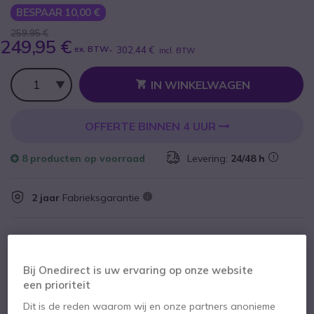
BESPAAR 10,00 €
259,95 €
249,95 €
ex. BTW
-
302,44 €
incl. BTW
Aantal
IN WINKELWAGEN
OFFERTE BINNEN 4 UUR
8 producten
op voorraad
Levering:
24/48 h
2 jaar
Fabrieksgarantie
Bij Onedirect is uw ervaring op onze website
een prioriteit
Belangrijkste kenmerken
Dit is de reden waarom wij en onze partners anonieme