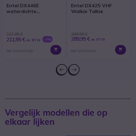
Entel DX446E
Entel DX425 VHF
waterdichte
Walkie Talkie
portofoon zonder
display
227,95 €
289,99 €
289,95 €
211,95 €
-7%
ex. BTW
ex. BTW
Ref: ENTDX446E
Ref: ENTDX425
Vergelijk modellen die op
elkaar lijken