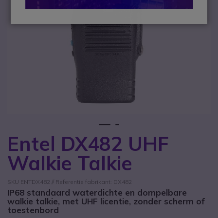
1
2
Entel DX482 UHF
Ga naar het begin van de afbeeldingen-gallerij
Walkie Talkie
SKU ENTDX482 // Referentie fabrikant: DX482
IP68 standaard waterdichte en dompelbare
walkie talkie, met UHF licentie, zonder scherm of
toestenbord