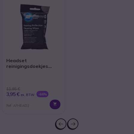
Headset
reinigingsdoekjes
(x40)
11,95 €
3,95 €
-66%
ex. BTW
Ref: AFHEAD2