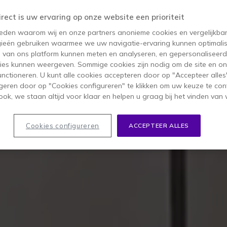
VISION SERI
irect is uw ervaring op onze website een prioriteit
 reden waarom wij en onze partners anonieme cookies en vergelijkba
ieën gebruiken waarmee we uw navigatie-ervaring kunnen optimalis
SSINGEN GEMAAKT VOOR RU
s van ons platform kunnen meten en analyseren, en gepersonaliseer
ies kunnen weergeven. Sommige cookies zijn nodig om de site en on
VOOR HYBRIDE MEETINGS
functioneren. U kunt alle cookies accepteren door op "Accepteer alles"
geren door op "Cookies configureren" te klikken om uw keuze te con
ok, we staan altijd voor klaar en helpen u graag bij het vinden van 
BEKIJK DE PRODUCTEN
Cookies configureren
ACCEPTEER ALLES