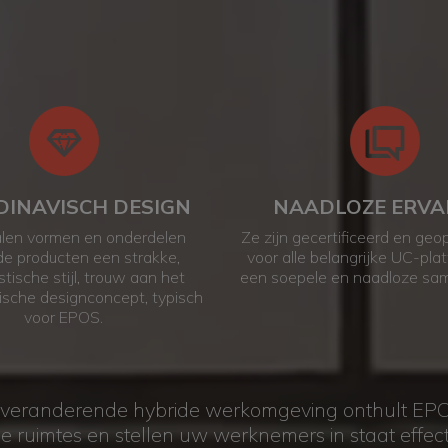
TEN KIEZEN VOOR DE E
SERIE?
INAVISCH DESIGN
NAADLOZE ERVA
len vormen en onderdelen
Ze zijn gecertificeerd en geo
e producten een strakke,
voor alle belangrijke UC-pla
stische stijl, trouw aan het
een soepele en naadloze sa
sche designconcept, typisch
voor EPOS.
 veranderende hybride werkomgeving onthult EPOS
nde ruimtes en stellen uw werknemers in staat eff