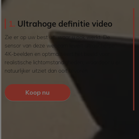
1.
Ultrahoge definitie video
Zie er op uw best uit, waar u ook werkt. De
sensor van deze webcam levert ultrascherpe
4K-beelden en optimaliseert het beeld voor
realistische lichtomstandigheden, waardoor u er
natuurlijker uitziet dan ooit tevoren.
Koop nu