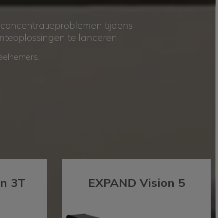
oncentratieproblemen tijdens
teoplossingen te lanceren.
deelnemers.
 EPOS-OPLOSSINGEN
n 3T
EXPAND Vision 5