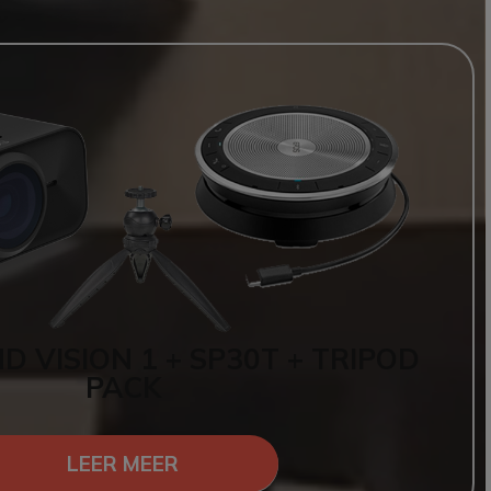
D VISION 1 + SP30T + TRIPOD
PACK
LEER MEER