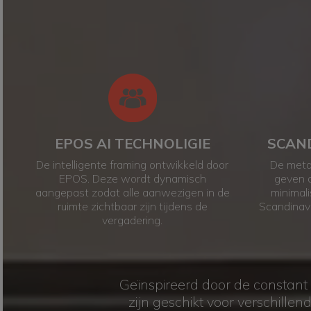
WAAROM ZOU U MOE
EPOS AI TECHNOLIGIE
SCAND
De intelligente framing ontwikkeld door
De meta
EPOS. Deze wordt dynamisch
geven d
aangepast zodat alle aanwezigen in de
minimali
ruimte zichtbaar zijn tijdens de
Scandinavi
vergadering.
Geïnspireerd door de constant
zijn geschikt voor verschille