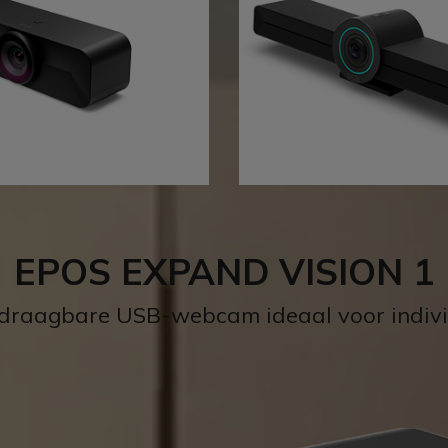
EPOS EXPAND VISION 1
draagbare USB-webcam ideaal voor individ