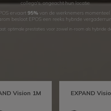
collega's, ongeacht hun locatie.
POS ervaart
95%
van de werknemers momenteel c
arom besloot EPOS een reeks hybride vergaderruim
aat: optimale prestaties voor zowel in-room als hybride 
LENDE RUIMTES UIT MET
UITBREIDEN VISIE:
AND Vision 1M
EXPAND Visio