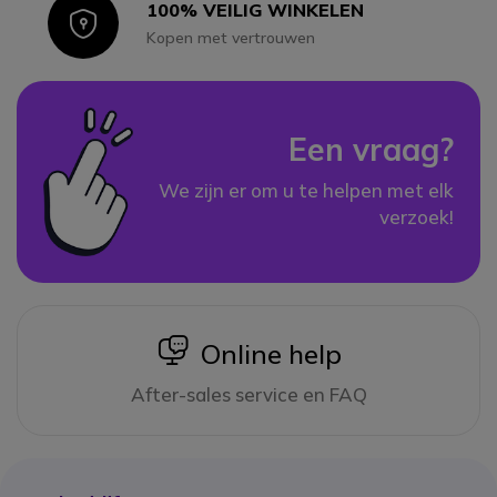
100% VEILIG WINKELEN
Icon
Kopen met vertrouwen
Een vraag?
We zijn er om u te helpen met elk
verzoek!
icon
Online help
After-sales service en FAQ