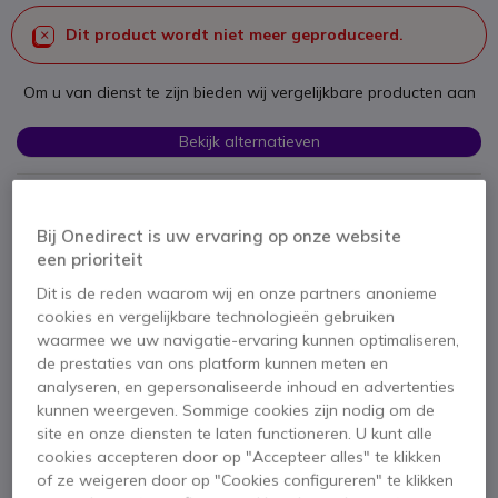
Dit product wordt niet meer geproduceerd.
Om u van dienst te zijn bieden wij vergelijkbare producten aan
Bekijk alternatieven
Bij Onedirect is uw ervaring op onze website
een prioriteit
Dit is de reden waarom wij en onze partners anonieme
cookies en vergelijkbare technologieën gebruiken
Productbeschrijving
waarmee we uw navigatie-ervaring kunnen optimaliseren,
de prestaties van ons platform kunnen meten en
analyseren, en gepersonaliseerde inhoud en advertenties
EPOS ADAPT 130T USB-
kunnen weergeven. Sommige cookies zijn nodig om de
A II
site en onze diensten te laten functioneren. U kunt alle
cookies accepteren door op "Accepteer alles" te klikken
of ze weigeren door op "Cookies configureren" te klikken