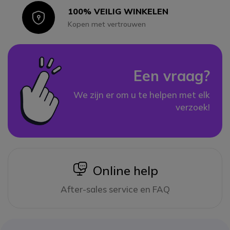
100% VEILIG WINKELEN
Icon
Kopen met vertrouwen
Een vraag?
We zijn er om u te helpen met elk
verzoek!
icon
Online help
After-sales service en FAQ