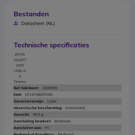
Bestanden
Datasheet (NL)
Technische specificaties
EPOS
ADAPT
130T
USB-A
II
Teams
1000899
5714708007005
2 jaar
ActiveGard
99,5 g
Bedraad
PC
Bedraad