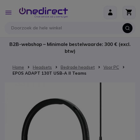
Ga naar de inhoud
Toggle
Nav
B2B-webshop – Minimale bestelwaarde: 300 € (excl.
btw)
Home
Headsets
Bedrade headset
Voor PC
EPOS ADAPT 130T USB-A II Teams
Ga naar het einde van de afbeeldingen-gallerij