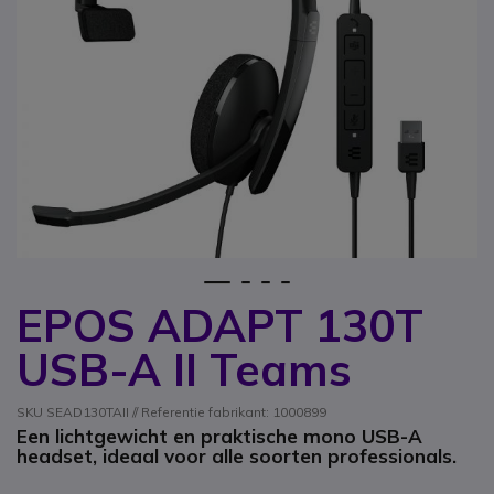
1
2
3
4
EPOS ADAPT 130T
Ga naar het begin van de afbeeldingen-gallerij
USB-A II Teams
SKU SEAD130TAII // Referentie fabrikant: 1000899
Een lichtgewicht en praktische mono USB-A
headset, ideaal voor alle soorten professionals.