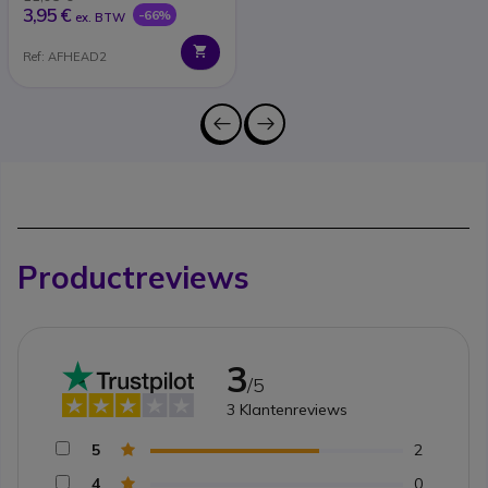
3,95 €
-66%
ex. BTW
Ref: AFHEAD2
Productreviews
3
/5
3
Klantenreviews
5
2
4
0