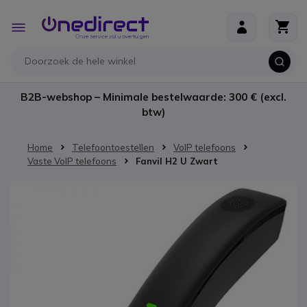
Ga naar de inhoud
Toggle
Nav
B2B-webshop – Minimale bestelwaarde: 300 € (excl.
btw)
Home
Telefoontoestellen
VoIP telefoons
Vaste VoIP telefoons
Fanvil H2 U Zwart
Ga naar het einde van de afbeeldingen-gallerij