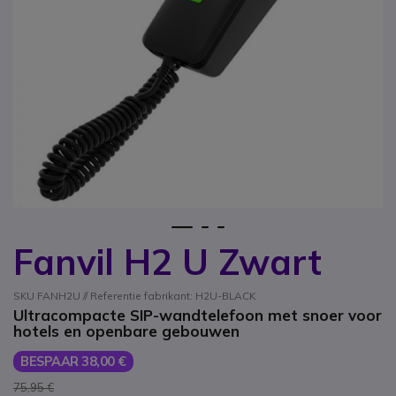
1
2
3
Fanvil H2 U Zwart
Ga naar het begin van de afbeeldingen-gallerij
SKU FANH2U // Referentie fabrikant: H2U-BLACK
Ultracompacte SIP-wandtelefoon met snoer voor
hotels en openbare gebouwen
BESPAAR 38,00 €
75,95 €