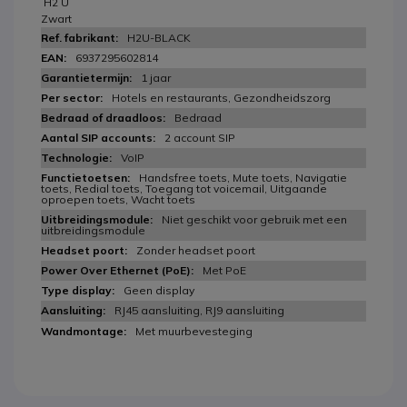
H2 U
Zwart
H2U-BLACK
6937295602814
1 jaar
Hotels en restaurants, Gezondheidszorg
Bedraad
2 account SIP
VoIP
Handsfree toets, Mute toets, Navigatie
toets, Redial toets, Toegang tot voicemail, Uitgaande
oproepen toets, Wacht toets
Niet geschikt voor gebruik met een
uitbreidingsmodule
Zonder headset poort
Met PoE
Geen display
RJ45 aansluiting, RJ9 aansluiting
Met muurbevesteging