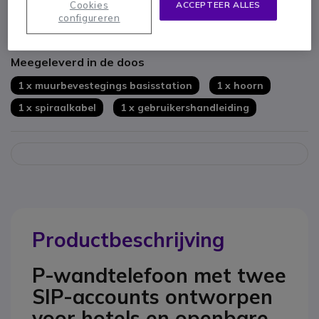
Muurbevestiging voor gemakkelijke toegang
Cookies
ACCEPTEER ALLES
Verbeterde geluidskwaliteit met speciale CODECS
configureren
Toon meer
kleur: zwart
Meegeleverd in de doos
1 x muurbevestegings basisstation
1 x hoorn
1 x spiraalkabel
1 x gebruikershandleiding
Productbeschrijving
P-wandtelefoon met twee
SIP-accounts ontworpen
voor hotels en openbare