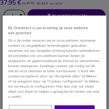
37,95 €
ex. BTW
-
45,92 €
incl. BTW
Aantal
IN WINKELWAGEN
Bij Onedirect is uw ervaring op onze website
OFFERTE BINNEN 4 UUR
een prioriteit
Dit is de reden waarom wij en onze partners anonieme
Niet op voorraad
cookies en vergelijkbare technologieën gebruiken
waarmee we uw navigatie-ervaring kunnen optimaliseren,
1 jaar
Fabrieksgarantie
de prestaties van ons platform kunnen meten en
analyseren, en gepersonaliseerde inhoud en advertenties
kunnen weergeven. Sommige cookies zijn nodig om de
site en onze diensten te laten functioneren. U kunt alle
cookies accepteren door op "Accepteer alles" te klikken
of ze weigeren door op "Cookies configureren" te klikken
om uw keuze te configureren. Hoe dan ook, we staan
Belangrijkste kenmerken
altijd voor klaar en helpen u graag bij het vinden van wat
Compacte SIP-telefoon met muurbevestiging
u zoekt!
2 SIP-lijnen met POE-voeding
HD-luidspreker in oortelefoon of muurbevestiging