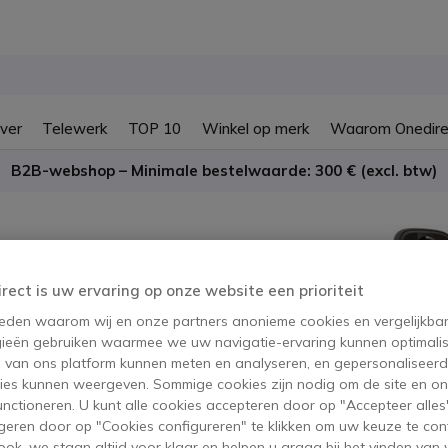
ver
Telewerk
TOP 10
Winkel op merk
Waarom Onedire
B2B-webshop – Minimale bestelwaarde: 300 € (excl. btw)
irect is uw ervaring op onze website een prioriteit
 reden waarom wij en onze partners anonieme cookies en vergelijkba
te maken. Daarom, hebben wij
ieën gebruiken waarmee we uw navigatie-ervaring kunnen optimalis
s van ons platform kunnen meten en analyseren, en gepersonaliseer
makkelijker te maken voor u.
ies kunnen weergeven. Sommige cookies zijn nodig om de site en on
functioneren. U kunt alle cookies accepteren door op "Accepteer alles"
geren door op "Cookies configureren" te klikken om uw keuze te con
ok, we staan altijd voor klaar en helpen u graag bij het vinden van 