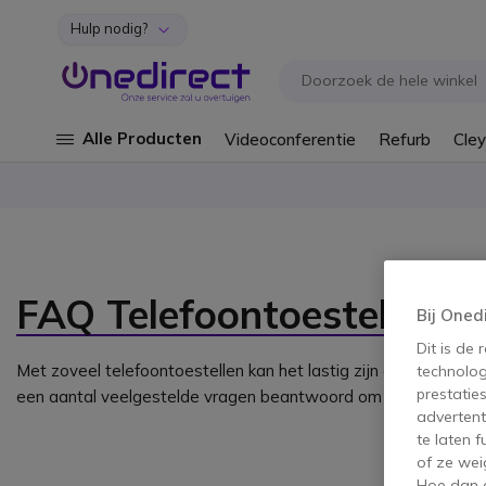
Hulp nodig?
Ga naar de inhoud
Alle Producten
Videoconferentie
Refurb
Cley
FAQ Telefoontoestellen
Bij Oned
Dit is de
Met zoveel telefoontoestellen kan het lastig zijn een keuze 
technolog
prestatie
een aantal veelgestelde vragen beantwoord om het proces ge
advertent
te laten 
of ze wei
Hoe dan o