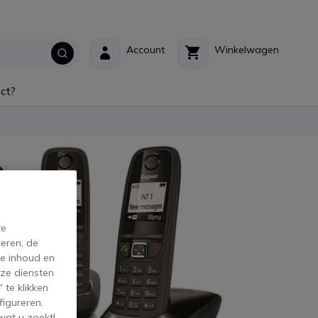
Account
Winkelwagen
ct?
re
eren, de
de inhoud en
ze diensten
 te klikken
figureren.
wat u zoekt!