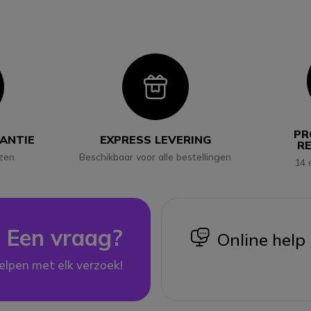
con
Icon
PR
RANTIE
EXPRESS LEVERING
R
jzen
Beschikbaar voor alle bestellingen
14 
Een vraag?
icon
Online help
elpen met elk verzoek!