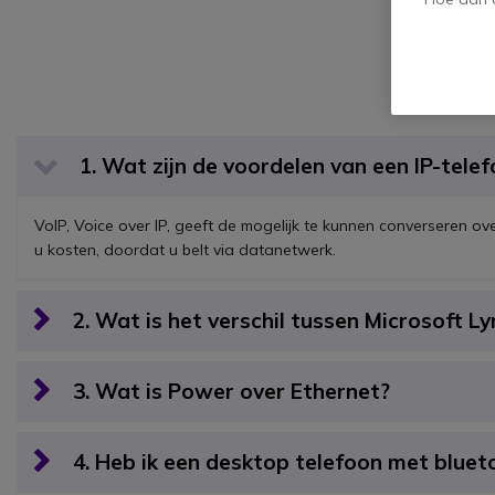
1. Wat zijn de voordelen van een IP-tele
VoIP, Voice over IP, geeft de mogelijk te kunnen converseren ov
u kosten, doordat u belt via datanetwerk.
2. Wat is het verschil tussen Microsoft L
3. Wat is Power over Ethernet?
4. Heb ik een desktop telefoon met bluet