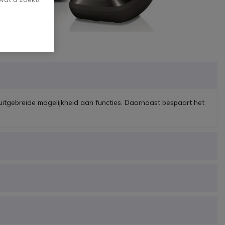
r uitgebreide mogelijkheid aan functies. Daarnaast bespaart het