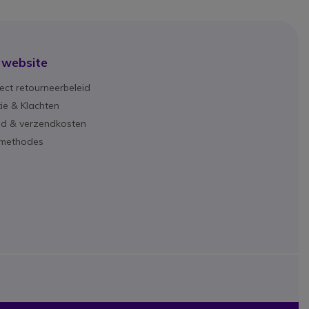
 website
ect retourneerbeleid
ie & Klachten
ijd & verzendkosten
lmethodes