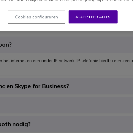
Cookies configureren
ACCEPTEER ALLES
foon?
er het internet en een ander IP netwerk. IP telefonie biedt u een zee
ync en Skype for Business?
ooth nodig?