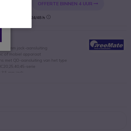
OFFERTE BINNEN 4 UUR
KELWAGEN
Levering:
24/48 h
t 3,5 mm jack-aansluiting
pc of mobiel apparaat
ns met QD-aansluiting van het type
 HC20,25,40,45-serie
 3,5 mm jack