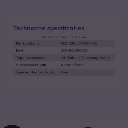
Technische specificaties
QD kabel naar Jack 3.5mm
FMACBPLQD35MMS0
Ref. fabrikant
2064500050093
EAN
QD-kabel of Y-trainingskabel
Type accessoire
Koptelefoons
Is accessoire van
Nee
Lone worker protection