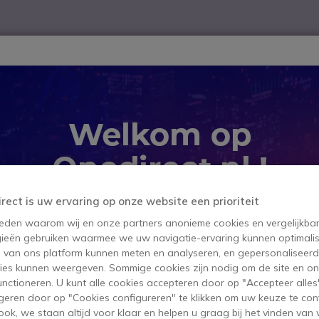
ver
Telewerk
TOP 10
Winkel op merk
Waarom Onedire
B2B-webshop – Minimale bestelwaarde: 300 € (excl. btw)
de headsets
QD kabel naar Jack 3.5mm
QD kabel 
irect is uw ervaring op onze website een prioriteit
 reden waarom wij en onze partners anonieme cookies en vergelijkba
SKU FRCABLEJACK3 // Referentie f
ieën gebruiken waarmee we uw navigatie-ervaring kunnen optimalis
Kabel 2m-aansluiting QD
s van ons platform kunnen meten en analyseren, en gepersonaliseer
hoofdtelefoon aan te slu
ies kunnen weergeven. Sommige cookies zijn nodig om de site en on
11,99 €
functioneren. U kunt alle cookies accepteren door op "Accepteer alles"
11,95 €
ex. BTW
-
14,46 €
inc
geren door op "Cookies configureren" te klikken om uw keuze te con
ok, we staan altijd voor klaar en helpen u graag bij het vinden van 
Aantal