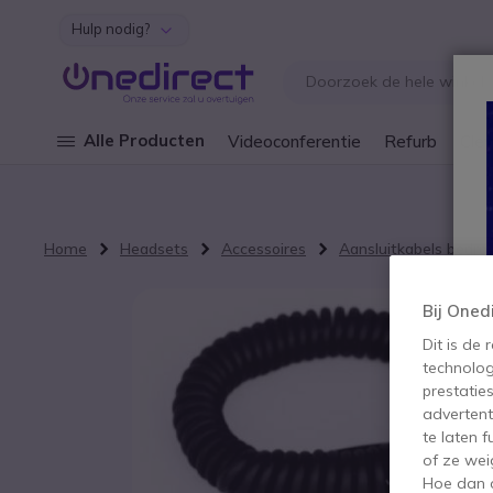
Hulp nodig?
Ga naar de inhoud
Alle Producten
Videoconferentie
Refurb
Cley
Home
Headsets
Accessoires
Aansluitkabels bedra
Ga naar het einde van de afbeeldingen-gallerij
Bij Oned
Dit is de
technolog
prestatie
advertent
te laten 
of ze wei
Hoe dan o