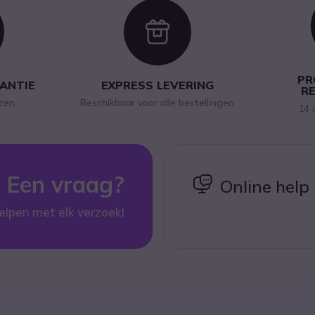
con
Icon
PR
RANTIE
EXPRESS LEVERING
R
jzen
Beschikbaar voor alle bestellingen
14 
Een vraag?
icon
Online help
elpen met elk verzoek!