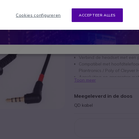
IN WIN
Cookies configureren
ACCEPTEER ALLES
5 producten
op voorraad
Belangrijkste kenmerken
Plantronics type QD-kabel me
Verbind de headset met een 
Compatibel met hoofdtelefoo
Plantronics / Poly of Cleyver
Aansluiting op apparaten met
Toon meer
Meegeleverd in de doos
QD kabel