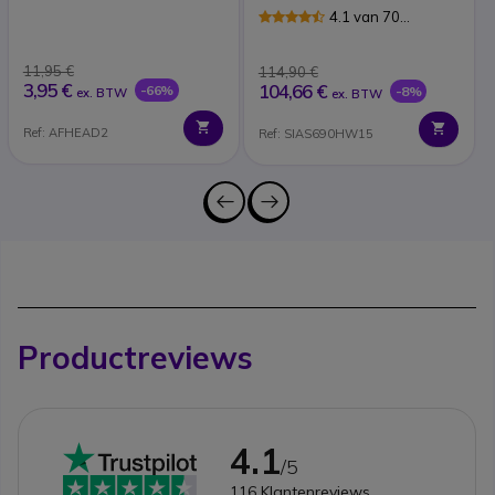
(x40)
headset
4.1 van 70
Reviews
11,95 €
114,90 €
3,95 €
104,66 €
-66%
-8%
ex. BTW
ex. BTW
Ref: AFHEAD2
Ref: SIAS690HW15
Productreviews
4.1
/5
116
Klantenreviews