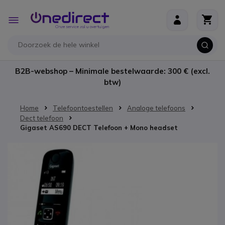
Ga naar de inhoud
Toggle
Nav
B2B-webshop – Minimale bestelwaarde: 300 € (excl.
btw)
Home
Telefoontoestellen
Analoge telefoons
Dect telefoon
Gigaset AS690 DECT Telefoon + Mono headset
Ga naar het einde van de afbeeldingen-gallerij