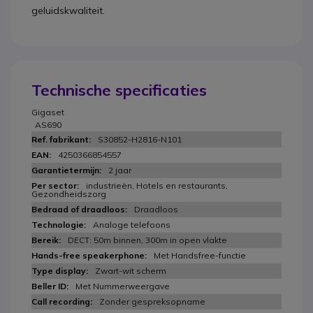
geluidskwaliteit.
Technische specificaties
Gigaset
AS690
S30852-H2816-N101
4250366854557
2 jaar
industrieën, Hotels en restaurants,
Gezondheidszorg
Draadloos
Analoge telefoons
DECT: 50m binnen, 300m in open vlakte
Met Handsfree-functie
Zwart-wit scherm
Met Nummerweergave
Zonder gespreksopname