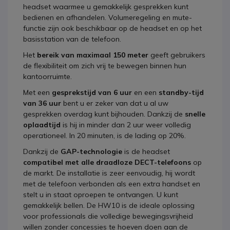
headset waarmee u gemakkelijk gesprekken kunt
bedienen en afhandelen. Volumeregeling en mute-
functie zijn ook beschikbaar op de headset en op het
basisstation van de telefoon.
Het
bereik van maximaal 150 meter
geeft gebruikers
de flexibiliteit om zich vrij te bewegen binnen hun
kantoorruimte.
Met een
gesprekstijd van 6 uur
en een
standby-tijd
van 36 uur
bent u er zeker van dat u al uw
gesprekken overdag kunt bijhouden. Dankzij de
snelle
oplaadtijd
is hij in minder dan 2 uur weer volledig
operationeel. In 20 minuten, is de lading op 20%.
Dankzij de
GAP-technologie
is de headset
compatibel met alle draadloze DECT-telefoons
op
de markt. De installatie is zeer eenvoudig, hij wordt
met de telefoon verbonden als een extra handset en
stelt u in staat oproepen te ontvangen. U kunt
gemakkelijk bellen. De HW10 is de ideale oplossing
voor professionals die volledige bewegingsvrijheid
willen zonder concessies te hoeven doen aan de