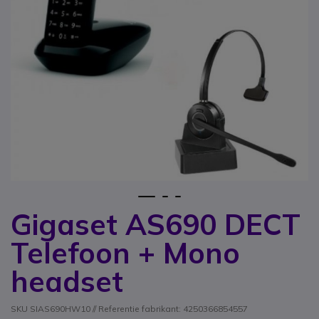
1
2
3
Gigaset AS690 DECT
Ga naar het begin van de afbeeldingen-gallerij
Telefoon + Mono
headset
SKU SIAS690HW10 // Referentie fabrikant: 4250366854557