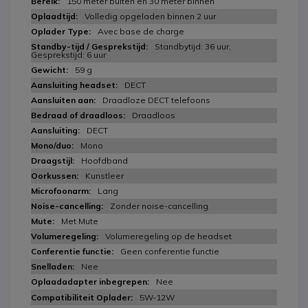
150 meter buiten en 30 meter binnen
Volledig opgeladen binnen 2 uur
Avec base de charge
Standbytijd: 36 uur,
Gesprekstijd: 6 uur
59 g
DECT
Draadloze DECT telefoons
Draadloos
DECT
Mono
Hoofdband
Kunstleer
Lang
Zonder noise-cancelling
Met Mute
Volumeregeling op de headset
Geen conferentie functie
Nee
Nee
5W-12W