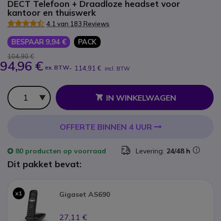
DECT Telefoon + Draadloze headset voor
kantoor en thuiswerk
4.1 van 183 Reviews
BESPAAR 9,94 €
PACK
104,90 €
94,96 €
ex. BTW
-
114,91 €
incl. BTW
Aantal
IN WINKELWAGEN
OFFERTE BINNEN 4 UUR
80 producten
op voorraad
Levering:
24/48 h
Dit pakket bevat:
x1
Gigaset AS690
27,11 €