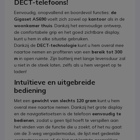
DECT-telefoons!
Eenvoudig, onopvallend en boordevol functies:
de
Gigaset AS690
voelt zich zowel op
kantoor
als in de
woonkamer thuis
. Dankzij het eenvoudige ontwerp,
de comfortabele grip en het goed zichtbare display,
kunt u hem in elke situatie gebruiken.
Dankzij de
DECT-technologie
kunt u hem overal mee
naartoe nemen en profiteren van een
bereik tot 300
m
in open ruimte. Zijn batterij met lange levensduur zal
u niet in de steek laten, zelfs als u hem vergeet op te
laden!
Intuïtieve en uitgebreide
bediening
Met een
gewicht van slechts 120 gram
kunt u hem
overal mee naartoe nemen. Dankzij het grote display
en de navigatietoetsen is de telefoon
eenvoudig te
bedienen
, zodat u geen tijd hoeft te verspillen aan
het vinden van de functie die u zoekt, of het nu gaat
om de 3-weg vergadermodus, de lijst met gedeelde