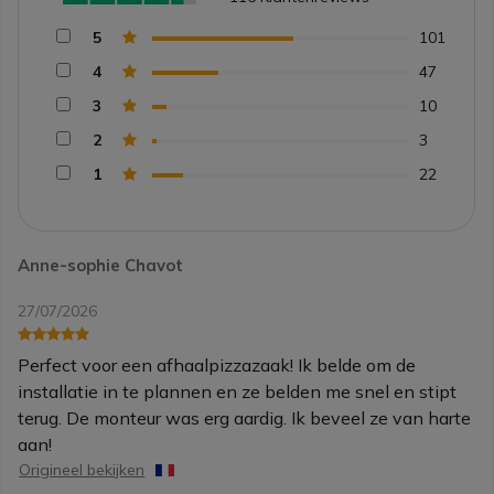
5
101
4
47
3
10
2
3
1
22
Anne-sophie Chavot
27/07/2026
Perfect voor een afhaalpizzazaak! Ik belde om de
installatie in te plannen en ze belden me snel en stipt
terug. De monteur was erg aardig. Ik beveel ze van harte
aan!
Origineel bekijken