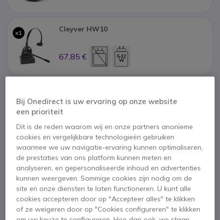
Cleyver HW10
x1
67,85 €
5-12
W
1 jaar
Fabrieksgarantie
Bij Onedirect is uw ervaring op onze website
een prioriteit
Dit is de reden waarom wij en onze partners anonieme
cookies en vergelijkbare technologieën gebruiken
waarmee we uw navigatie-ervaring kunnen optimaliseren,
de prestaties van ons platform kunnen meten en
analyseren, en gepersonaliseerde inhoud en advertenties
Belangrijkste kenmerken
kunnen weergeven. Sommige cookies zijn nodig om de
Gigaset - AS690 DECT
site en onze diensten te laten functioneren. U kunt alle
cookies accepteren door op "Accepteer alles" te klikken
Compacte DECT-telefoon
of ze weigeren door op "Cookies configureren" te klikken
Tot 3 extra handsets
kunnen worden toegevoegd
om uw keuze te configureren. Hoe dan ook, we staan
HSP-geluid van
hoge kwaliteit