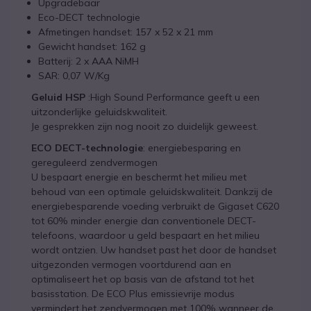
Upgradebaar
Eco-DECT technologie
Afmetingen handset: 157 x 52 x 21 mm
Gewicht handset: 162 g
Batterij: 2 x AAA NiMH
SAR: 0,07 W/Kg
Geluid HSP
:High Sound Performance geeft u een
uitzonderlijke geluidskwaliteit.
Je gesprekken zijn nog nooit zo duidelijk geweest.
ECO DECT-technologie
: energiebesparing en
gereguleerd zendvermogen
U bespaart energie en beschermt het milieu met
behoud van een optimale geluidskwaliteit. Dankzij de
energiebesparende voeding verbruikt de Gigaset C620
tot 60% minder energie dan conventionele DECT-
telefoons, waardoor u geld bespaart en het milieu
wordt ontzien. Uw handset past het door de handset
uitgezonden vermogen voortdurend aan en
optimaliseert het op basis van de afstand tot het
basisstation. De ECO Plus emissievrije modus
vermindert het zendvermogen met 100% wanneer de