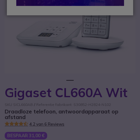
1
Gigaset CL660A Wit
Ga naar het begin van de afbeeldingen-gallerij
SKU SICL660AB // Referentie fabrikant: S30852-H2824-N102
Draadloze telefoon, antwoordapparaat op
afstand
4.2 van 6 Reviews
BESPAAR 31,00 €