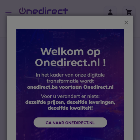
Ga naar de inhoud
Toggle
Nav
Sluit
B2B-webshop – Minimale bestelwaarde: 300 € (excl.
btw)
Home
Telefoontoestellen
Analoge telefoons
Dect telefoon
Gigaset CL660A Wit
Ga naar het einde van de afbeeldingen-gallerij