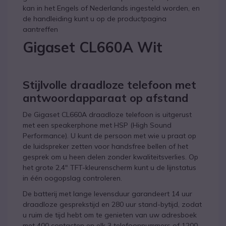
kan in het Engels of Nederlands ingesteld worden, en
de handleiding kunt u op de productpagina
aantreffen
Gigaset CL660A Wit
Stijlvolle draadloze telefoon met
antwoordapparaat op afstand
De Gigaset CL660A draadloze telefoon is uitgerust
met een speakerphone met HSP (High Sound
Performance). U kunt de persoon met wie u praat op
de luidspreker zetten voor handsfree bellen of het
gesprek om u heen delen zonder kwaliteitsverlies. Op
het grote 2,4" TFT-kleurenscherm kunt u de lijnstatus
in één oogopslag controleren.
De batterij met lange levensduur garandeert 14 uur
draadloze gesprekstijd en 280 uur stand-bytijd, zodat
u ruim de tijd hebt om te genieten van uw adresboek
met 400 contacten en elk 3 telefoonnummers of 1200