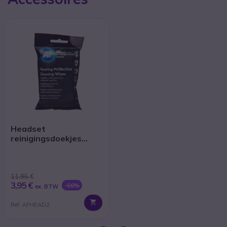
Headset
reinigingsdoekjes
(x40)
11,95 €
3,95 €
-66%
ex. BTW
Ref: AFHEAD2