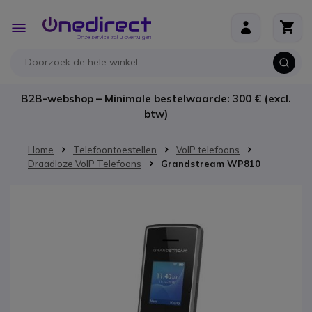
Ga naar de inhoud
Toggle
Nav
B2B-webshop – Minimale bestelwaarde: 300 € (excl.
btw)
Home
Telefoontoestellen
VoIP telefoons
Draadloze VoIP Telefoons
Grandstream WP810
Ga naar het einde van de afbeeldingen-gallerij