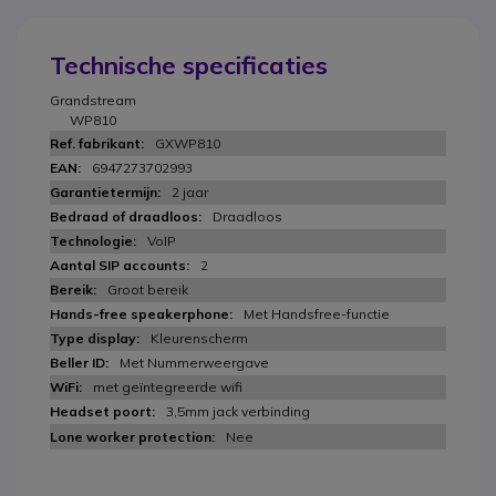
Technische specificaties
Grandstream
WP810
GXWP810
6947273702993
2 jaar
Draadloos
VoIP
2
Groot bereik
Met Handsfree-functie
Kleurenscherm
Met Nummerweergave
met geïntegreerde wifi
3,5mm jack verbinding
Nee