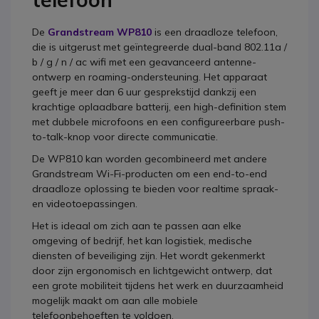
De
Grandstream WP810
is een draadloze telefoon,
die is uitgerust met geïntegreerde dual-band 802.11a /
b / g / n / ac wifi met een geavanceerd antenne-
ontwerp en roaming-ondersteuning. Het apparaat
geeft je meer dan 6 uur gesprekstijd dankzij een
krachtige oplaadbare batterij, een high-definition stem
met dubbele microfoons en een configureerbare push-
to-talk-knop voor directe communicatie.
De WP810 kan worden gecombineerd met andere
Grandstream Wi-Fi-producten om een end-to-end
draadloze oplossing te bieden voor realtime spraak-
en videotoepassingen.
Het is ideaal om zich aan te passen aan elke
omgeving of bedrijf, het kan logistiek, medische
diensten of beveiliging zijn. Het wordt gekenmerkt
door zijn ergonomisch en lichtgewicht ontwerp, dat
een grote mobiliteit tijdens het werk en duurzaamheid
mogelijk maakt om aan alle mobiele
telefoonbehoeften te voldoen.