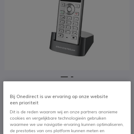
1
2
Grandstream WP810
Ga naar het begin van de afbeeldingen-gallerij
Bij Onedirect is uw ervaring op onze website
SKU GRAWP810 // Referentie fabrikant: GXWP810
een prioriteit
Draadloze IP Wi-Fi-telefoon met
kwaliteitskenmerken
Dit is de reden waarom wij en onze partners anonieme
cookies en vergelijkbare technologieën gebruiken
BESPAAR 33,00 €
waarmee we uw navigatie-ervaring kunnen optimaliseren,
de prestaties van ons platform kunnen meten en
115,95 €