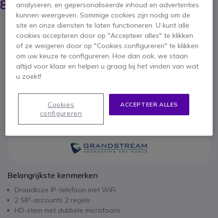
82,95 €
analyseren, en gepersonaliseerde inhoud en advertenties
ex. BTW
-
100,37 €
incl. BTW
kunnen weergeven. Sommige cookies zijn nodig om de
Aantal
site en onze diensten te laten functioneren. U kunt alle
IN WINKELWAGEN
cookies accepteren door op "Accepteer alles" te klikken
of ze weigeren door op "Cookies configureren" te klikken
om uw keuze te configureren. Hoe dan ook, we staan
OFFERTE BINNEN 4 UUR
altijd voor klaar en helpen u graag bij het vinden van wat
u zoekt!
Niet op voorraad
Cookies
ACCEPTEER ALLES
2 jaar
Fabrieksgarantie
configureren
Belangrijkste kenmerken
Draadloze IP-telefoon met WiFi
2 SIP-accounts 2 regels
HD-stem met dubbele microfoons