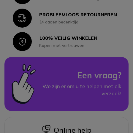
PROBLEEMLOOS RETOURNEREN
Icon
14 dagen bedenktijd
100% VEILIG WINKELEN
Icon
Kopen met vertrouwen
Een vraag?
We zijn er om u te helpen met elk
verzoek!
icon
Online help