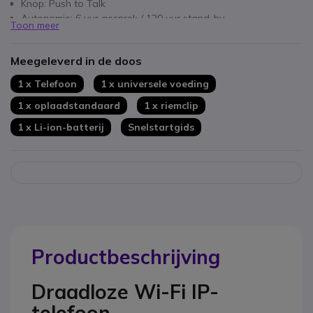
Knop: Push to Talk
Autonomie: 6 uur gesprek / 120 uur stand-by
Toon meer
Micro USB-poort en 3 5 mm koptelefoonaansluiting
Meegeleverd in de doos
1 x Telefoon
1 x universele voeding
1 x oplaadstandaard
1 x riemclip
1 x Li-ion-batterij
Snelstartgids
Productbeschrijving
Draadloze Wi-Fi IP-
telefoon