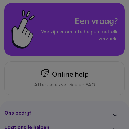
Een vraag?
We zijn er om u te helpen met elk
verzoek!
icon
Online help
After-sales service en FAQ
Ons bedrijf
Laat ons je helpen