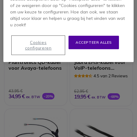
of ze weigeren door op "Cookies configureren" te klikken
om uw keuze te configureren. Hoe dan ook, we staan
altijd voor klaar en helpen u graag bij het vinden van wat
u zoekt!
Cookies
ACCEPTEER ALLES
configureren
Plantronics QD-kabel
Jabra EHS-kabel voor
voor Avaya-telefoons
VoIP-telefoons
(Avaya AV2)
4.5 van 2 Reviews
43,95 €
62,95 €
34,95 €
19,95 €
-20%
-68%
ex. BTW
ex. BTW