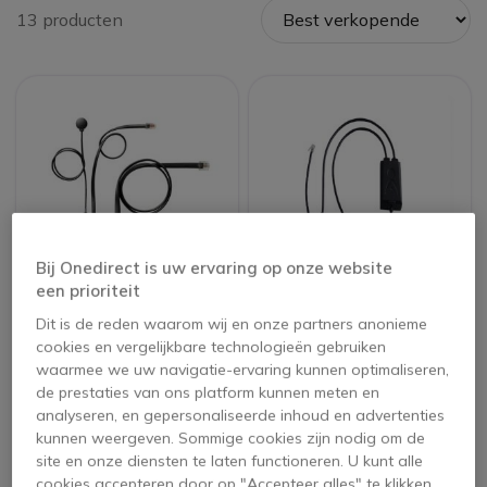
13 producten
Bij Onedirect is uw ervaring op onze website
een prioriteit
Jabra EHS Adapter
Cleyver EHS kabel
Dit is de reden waarom wij en onze partners anonieme
voor Avaya 1600 en
voor Avaya
cookies en vergelijkbare technologieën gebruiken
9600 Series
5 van 2 Reviews
waarmee we uw navigatie-ervaring kunnen optimaliseren,
de prestaties van ons platform kunnen meten en
29,95 €
62,95 €
analyseren, en gepersonaliseerde inhoud en advertenties
ex. BTW
18,95 €
-70%
ex. BTW
kunnen weergeven. Sommige cookies zijn nodig om de
site en onze diensten te laten functioneren. U kunt alle
cookies accepteren door op "Accepteer alles" te klikken