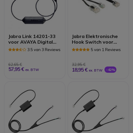
Jabra Link 14201-33
Jabra Elektronische
voor AVAYA Digital
Hook Switch voor
Deskphone
Tenovis
3.5 van 3 Reviews
5 van 1 Reviews
1400/9400/9500
62,65 €
32,95 €
57,95 €
18,95 €
-42%
ex. BTW
ex. BTW