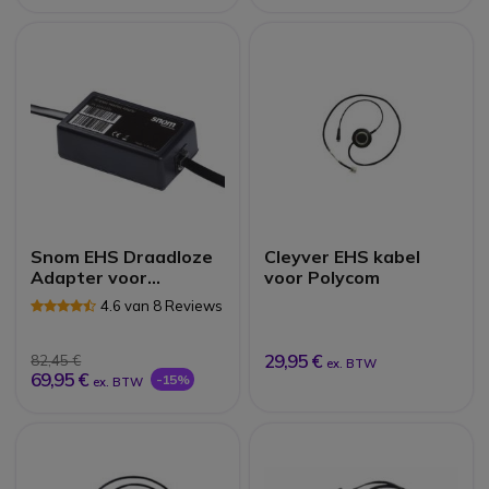
Snom EHS Draadloze
Cleyver EHS kabel
Adapter voor
voor Polycom
Headset
4.6 van 8 Reviews
29,95 €
82,45 €
ex. BTW
69,95 €
-15%
ex. BTW