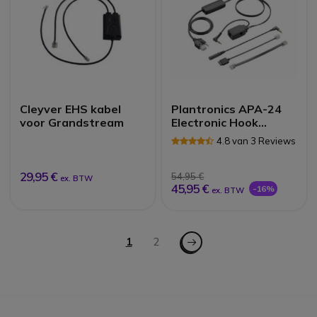
Cleyver EHS kabel
Plantronics APA-24
voor Grandstream
Electronic Hook
Switch voor Alcatel
4.8 van 3 Reviews
29,95 €
54,95 €
ex. BTW
45,95 €
-16%
ex. BTW
Pagina
Pagina - Volgende
U lees momenteel pagina
1
Pagina
2