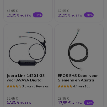
Reviews
41,95 €
62,95 €
19,95 €
19,95 €
-52%
-68%
ex. BTW
ex. BTW
Jabra Link 14201-33
EPOS EHS Kabel voor
voor AVAYA Digital
Siemens en Aastra
Deskphone
3.5 van 3 Reviews
4.4 van 10
1400/9400/9500
Reviews
62,65 €
29,95 €
57,95 €
13,95 €
-53%
ex. BTW
ex. BTW