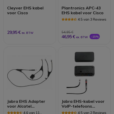
Cleyver EHS kabel
Plantronics APC-43
voor Cisco
EHS kabel voor Cisco
4.5 van 3 Reviews
29,95 €
54,95 €
ex. BTW
46,95 €
-15%
ex. BTW
Jabra EHS Adapter
Jabra EHS-kabel voor
voor Alcatel
VoIP-telefoons
Telefoons
(Avaya AV2)
4.6 van 11
4.5 van 2 Reviews