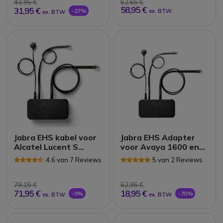
43,95 €
62,65 €
58,95 €
31,95 €
-27%
ex. BTW
ex. BTW
Jabra EHS kabel voor
Jabra EHS Adapter
Alcatel Lucent S
voor Avaya 1600 en
telefoons
9600 Series
4.6 van 7 Reviews
5 van 2 Reviews
79,15 €
62,95 €
71,95 €
18,95 €
-9%
-70%
ex. BTW
ex. BTW