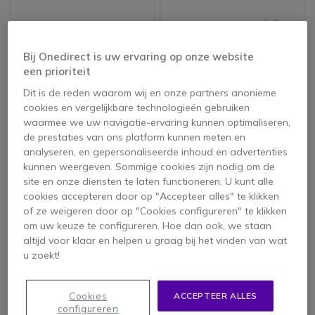
Bij Onedirect is uw ervaring op onze website
een prioriteit
Dit is de reden waarom wij en onze partners anonieme
cookies en vergelijkbare technologieën gebruiken
waarmee we uw navigatie-ervaring kunnen optimaliseren,
Cleyver EHS kabel
Jabra Elektronische
de prestaties van ons platform kunnen meten en
voor Alcatel
hookswitch (EHS)-
analyseren, en gepersonaliseerde inhoud en advertenties
kabel Alcatel 8 & 9
kunnen weergeven. Sommige cookies zijn nodig om de
4.7 van 17
Serie
site en onze diensten te laten functioneren. U kunt alle
Reviews
cookies accepteren door op "Accepteer alles" te klikken
29,95 €
52,75 €
ex. BTW
of ze weigeren door op "Cookies configureren" te klikken
49,95 €
ex. BTW
om uw keuze te configureren. Hoe dan ook, we staan
altijd voor klaar en helpen u graag bij het vinden van wat
u zoekt!
Cookies
ACCEPTEER ALLES
configureren