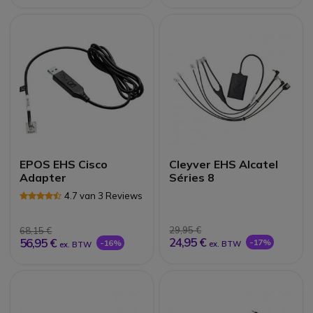
EPOS EHS Cisco
Cleyver EHS Alcatel
Adapter
Séries 8
4.7 van 3 Reviews
29,95 €
68,15 €
24,95 €
56,95 €
-17%
-16%
ex. BTW
ex. BTW