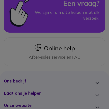
Een vraag?
We zijn er om u te helpen met elk
verzoek!
icon
Online help
After-sales service en FAQ
Ons bedrijf
Laat ons je helpen
Onze website