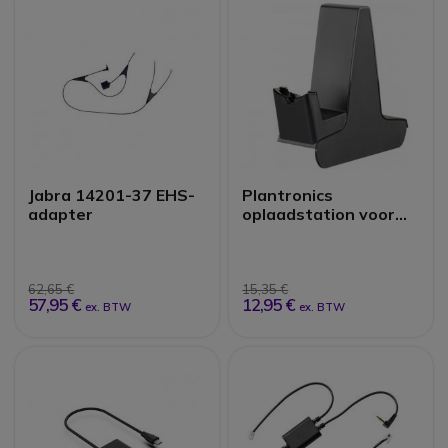
Jabra 14201-37 EHS-
Plantronics
adapter
oplaadstation voor
8200-serie
62,65 €
15,35 €
57,95 €
12,95 €
ex. BTW
ex. BTW