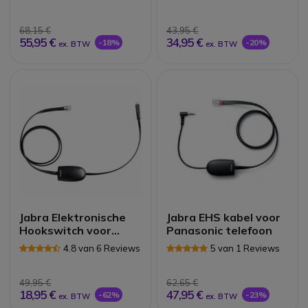
68,15 €
43,95 €
55,95 €
34,95 €
-18%
-20%
ex. BTW
ex. BTW
Jabra Elektronische
Jabra EHS kabel voor
Hookswitch voor
Panasonic telefoon
Polycom
4.8 van 6 Reviews
5 van 1 Reviews
49,95 €
62,65 €
18,95 €
47,95 €
-62%
-23%
ex. BTW
ex. BTW