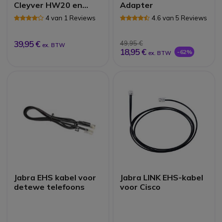
Cleyver HW20 en
Adapter
HW25 headsets
4 van 1 Reviews
4.6 van 5 Reviews
39,95 €
49,95 €
ex. BTW
18,95 €
-62%
ex. BTW
Jabra EHS kabel voor
Jabra LINK EHS-kabel
detewe telefoons
voor Cisco