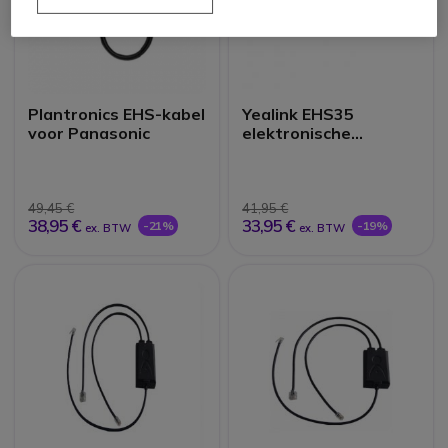
Plantronics EHS-kabel
Yealink EHS35
voor Panasonic
elektronische
hookswitch kabel
49,45 €
41,95 €
38,95 €
33,95 €
-21%
-19%
ex. BTW
ex. BTW