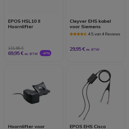
EPOS HSL10 II
Cleyver EHS kabel
Hoornlifter
voor Siemens
4.5 van 4 Reviews
131,95 €
29,95 €
ex. BTW
69,95 €
-47%
ex. BTW
Hoornlifter voor
EPOS EHS Cisco