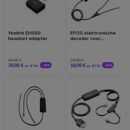
Yealink EHS60
EPOS elektronische
headset adapter
decoder voor
Panasonic
49,95 €
29,95 €
35,95 €
18,95 €
-28%
-37%
ex. BTW
ex. BTW