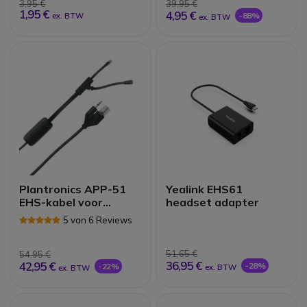
3,95 €
39,95 €
1,95 €
4,95 €
-88%
ex. BTW
ex. BTW
Plantronics APP-51
Yealink EHS61
EHS-kabel voor
headset adapter
Polycom
5 van 6 Reviews
51,65 €
54,95 €
36,95 €
42,95 €
-28%
-22%
ex. BTW
ex. BTW