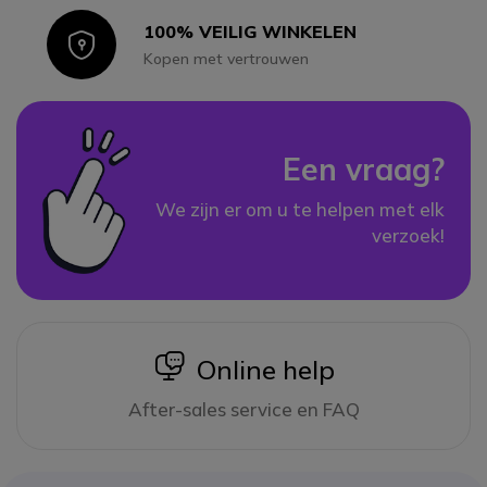
100% VEILIG WINKELEN
Icon
Kopen met vertrouwen
Een vraag?
We zijn er om u te helpen met elk
verzoek!
icon
Online help
After-sales service en FAQ