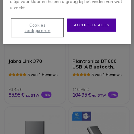
altijd voor klaar en helpen u graag bij het vinden van wat
u zoekt!
Cookies
ACCEPTEER ALLES
configureren
Jabra Link 370
Plantronics BT600
USB-A Bluetooth
Dongle
5 van 1 Reviews
5 van 1 Reviews
93,45 €
110,95 €
85,95 €
104,95 €
-8%
-5%
ex. BTW
ex. BTW