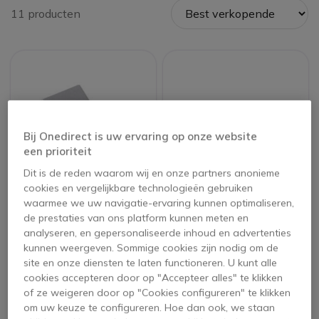
11 producten
Bij Onedirect is uw ervaring op onze website
een prioriteit
Dit is de reden waarom wij en onze partners anonieme
cookies en vergelijkbare technologieën gebruiken
Jabra Link 370 MS
Plantronics BT600
waarmee we uw navigatie-ervaring kunnen optimaliseren,
USB-C Bluetooth
de prestaties van ons platform kunnen meten en
Dongle
analyseren, en gepersonaliseerde inhoud en advertenties
5 van 2 Reviews
kunnen weergeven. Sommige cookies zijn nodig om de
site en onze diensten te laten functioneren. U kunt alle
107,95 €
93,45 €
cookies accepteren door op "Accepteer alles" te klikken
104,95 €
85,95 €
-8%
ex. BTW
ex. BTW
of ze weigeren door op "Cookies configureren" te klikken
om uw keuze te configureren. Hoe dan ook, we staan