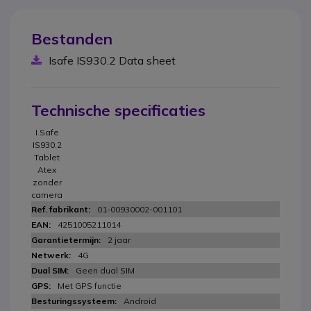
Bestanden
Isafe IS930.2 Data sheet
Technische specificaties
I.Safe
IS930.2
Tablet
Atex
zonder
camera
01-00930002-001101
4251005211014
2 jaar
4G
Geen dual SIM
Met GPS functie
Android