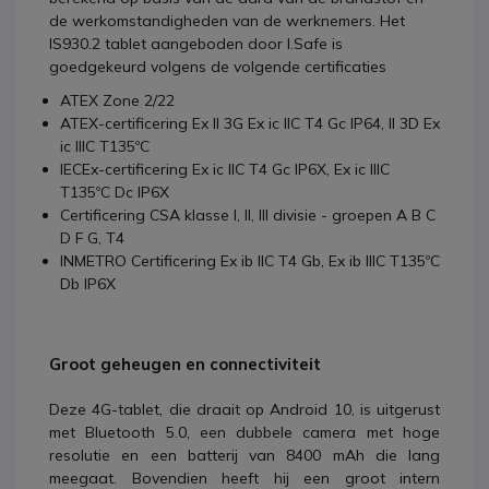
de werkomstandigheden van de werknemers. Het
IS930.2 tablet aangeboden door I.Safe is
goedgekeurd volgens de volgende certificaties
ATEX Zone 2/22
ATEX-certificering Ex II 3G Ex ic IIC T4 Gc IP64, II 3D Ex
ic IIIC T135ºC
IECEx-certificering Ex ic IIC T4 Gc IP6X, Ex ic IIIC
T135ºC Dc IP6X
Certificering CSA klasse I, II, III divisie - groepen A B C
D F G, T4
INMETRO Certificering Ex ib IIC T4 Gb, Ex ib IIIC T135ºC
Db IP6X
Groot geheugen en connectiviteit
Deze 4G-tablet, die draait op Android 10, is uitgerust
met Bluetooth 5.0, een dubbele camera met hoge
resolutie en een batterij van 8400 mAh die lang
meegaat. Bovendien heeft hij een groot intern