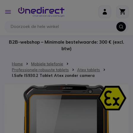
Ga naar de inhoud
Toggle
Nav
B2B-webshop – Minimale bestelwaarde: 300 € (excl.
btw)
Home
Mobiele telefonie
Professionele robuuste tablets
Atex tablets
I.Safe IS930.2 Tablet Atex zonder camera
Ga naar het einde van de afbeeldingen-gallerij