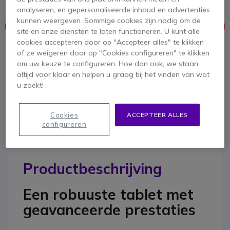
analyseren, en gepersonaliseerde inhoud en advertenties
kunnen weergeven. Sommige cookies zijn nodig om de
Dit product wordt niet meer geproduceerd.
site en onze diensten te laten functioneren. U kunt alle
cookies accepteren door op "Accepteer alles" te klikken
Om u van dienst te zijn bieden wij vergelijkbare producten aan
of ze weigeren door op "Cookies configureren" te klikken
om uw keuze te configureren. Hoe dan ook, we staan
altijd voor klaar en helpen u graag bij het vinden van wat
Bekijk alternatieven
u zoekt!
Cookies
ACCEPTEER ALLES
configureren
Productbeschrijving
Een robuuste tablet met
geavanceerde prestaties