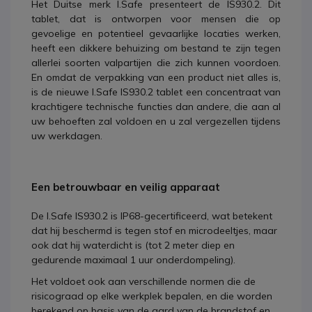
Het Duitse merk I.Safe presenteert de IS930.2. Dit
tablet, dat is ontworpen voor mensen die op
gevoelige en potentieel gevaarlijke locaties werken,
heeft een dikkere behuizing om bestand te zijn tegen
allerlei soorten valpartijen die zich kunnen voordoen.
En omdat de verpakking van een product niet alles is,
is de nieuwe I.Safe IS930.2 tablet een concentraat van
krachtigere technische functies dan andere, die aan al
uw behoeften zal voldoen en u zal vergezellen tijdens
uw werkdagen.
Een betrouwbaar en veilig apparaat
De I.Safe IS930.2 is IP68-gecertificeerd, wat betekent
dat hij beschermd is tegen stof en microdeeltjes, maar
ook dat hij waterdicht is (tot 2 meter diep en
gedurende maximaal 1 uur onderdompeling).
Het voldoet ook aan verschillende normen die de
risicograad op elke werkplek bepalen, en die worden
berekend op basis van de aard van de brandstof en