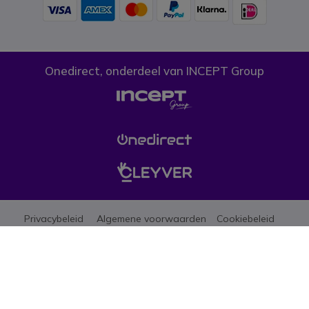
Onedirect, onderdeel van INCEPT Group
Privacybeleid
Algemene voorwaarden
Cookiebeleid
Let erop dat de prijzen op onze website exclusief btw zijn tenzij anders
aangegeven. (*)Promoties mogen niet gecombineerd worden met andere
aanbiedingen, kortingen en gratis geschenken (aanbiedingen beperkt tot
één per bedrijf, zolang de vooraad strekt). © 1999-heden Onedirect