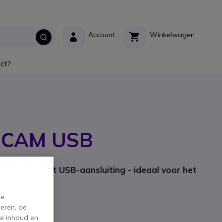
Account
Winkelwagen
ct?
-CAM USB
: 5-897-3-01-00
camera met USB-aansluiting - ideaal voor het
re
eren, de
de inhoud en