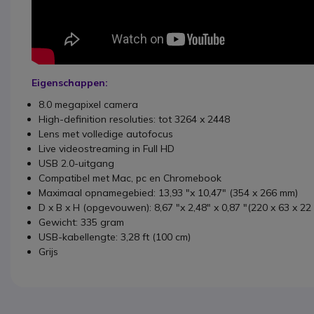
Eigenschappen:
8.0 megapixel camera
High-definition resoluties: tot 3264 x 2448
Lens met volledige autofocus
Live videostreaming in Full HD
USB 2.0-uitgang
Compatibel met Mac, pc en Chromebook
Maximaal opnamegebied: 13,93 "x 10,47" (354 x 266 mm)
D x B x H (opgevouwen): 8,67 "x 2,48" x 0,87 "(220 x 63 x 22
Gewicht: 335 gram
USB-kabellengte: 3,28 ft (100 cm)
Grijs