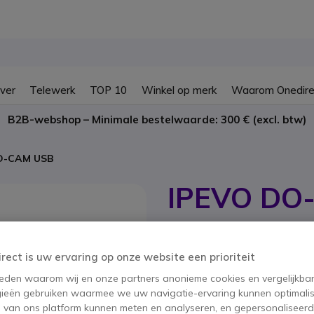
ver
Telewerk
TOP 10
Winkel op merk
Waarom Onedire
B2B-webshop – Minimale bestelwaarde: 300 € (excl. btw)
O-CAM USB
IPEVO DO
SKU IPDOCAM // Referentie fabrikant
8 MP draadloze document
delen van documenten
irect is uw ervaring op onze website een prioriteit
BESPAAR 34,00 €
 reden waarom wij en onze partners anonieme cookies en vergelijkba
ieën gebruiken waarmee we uw navigatie-ervaring kunnen optimalis
115,45 €
81,95 €
s van ons platform kunnen meten en analyseren, en gepersonaliseer
ex. BTW
-
99,16 €