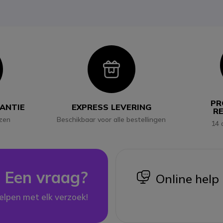
con
Icon
PR
RANTIE
EXPRESS LEVERING
R
jzen
Beschikbaar voor alle bestellingen
14 
Een vraag?
icon
Online help
elpen met elk verzoek!