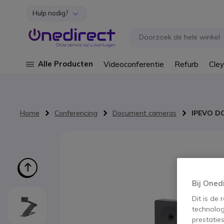
Hulp nodig?
Ga naar de inhoud
Alle Producten
Videoconferentie
Refurb
Cley
Home
Conferencing
Document cameras
IPEVO D
Ga naar het einde van de afbeeldingen-gallerij
Bij Oned
Dit is de
technolog
prestatie