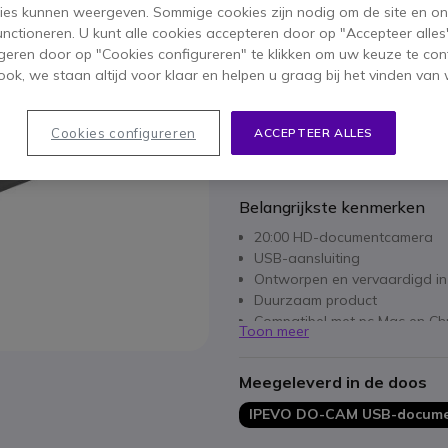
inc
ies kunnen weergeven. Sommige cookies zijn nodig om de site en on
functioneren. U kunt alle cookies accepteren door op "Accepteer alles"
Aantal
IN WIN
geren door op "Cookies configureren" te klikken om uw keuze te con
ok, we staan altijd voor klaar en helpen u graag bij het vinden van 
Niet op voorraad
Cookies configureren
ACCEPTEER ALLES
1 jaar
Fabrieksgarantie
Belangrijkste kenmerken
20:00 HD-documentcamera
USB-aansluiting
Ontworpen en vervaardigd i
Duurzaam product
Compatibel met pc 
Toon meer
Meegeleverd in de doos
IPEVO DO-CAM USB-docum