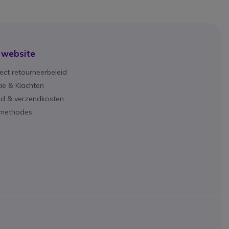
 website
ect retourneerbeleid
ie & Klachten
ijd & verzendkosten
lmethodes