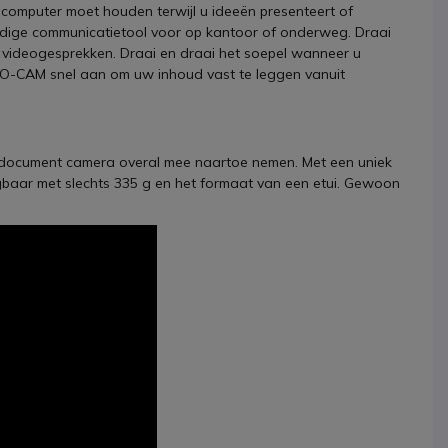
omputer moet houden terwijl u ideeën presenteert of
ijdige communicatietool voor op kantoor of onderweg. Draai
ideogesprekken. Draai en draai het soepel wanneer u
s DO-CAM snel aan om uw inhoud vast te leggen vanuit
 document camera overal mee naartoe nemen. Met een uniek
aar met slechts 335 g en het formaat van een etui. Gewoon