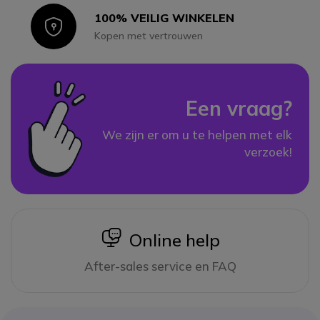
100% VEILIG WINKELEN
Icon
Kopen met vertrouwen
Een vraag?
We zijn er om u te helpen met elk
verzoek!
icon
Online help
After-sales service en FAQ