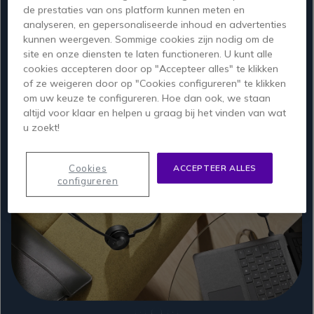
De draadloze adapter
Engage 55 is voorzien
de prestaties van ons platform kunnen meten en
is gecertificeerd voor
van een
analyseren, en gepersonaliseerde inhoud en advertenties
het hoogste DECT-
indrukwekkende noise
kunnen weergeven. Sommige cookies zijn nodig om de
beveiligingsniveau C
cancelling microfoon
site en onze diensten te laten functioneren. U kunt alle
met extra FIPS 256-bits
die
achtergrondgeluiden
cookies accepteren door op "Accepteer alles" te klikken
helpt te blokkeren.
of ze weigeren door op "Cookies configureren" te klikken
om uw keuze te configureren. Hoe dan ook, we staan
altijd voor klaar en helpen u graag bij het vinden van wat
u zoekt!
Cookies
ACCEPTEER ALLES
configureren
1
2
3