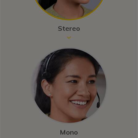
Stereo
Icon
Image
Mono