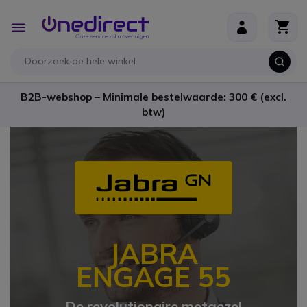
Ga naar de inhoud
Toggle
Nav
B2B-webshop – Minimale bestelwaarde: 300 € (excl.
btw)
JABRA
ENGAGE 55
De revolutionaire metgezel