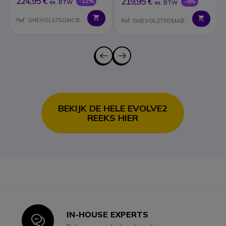
224,95 €
219,95 €
-12%
-8%
ex. BTW
ex. BTW
Ref: GNEVOL275DMCB
Ref: GNEVOL275DMAB
BEKIJK DE HELE EVOLVE2
REEKS HIER
IN-HOUSE EXPERTS
Icon