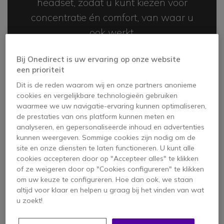
headset, zodat u kunt kiezen voor
concentratie én comfort, van waar u
ook werkt.
Omdat hybride werk lawaaierig kan
Bij Onedirect is uw ervaring op onze website
zijn, is de Evolve2 75 speciaal
een prioriteit
ontworpen met toonaangevende
Dit is de reden waarom wij en onze partners anonieme
gesprekstechnologie die focust op uw
cookies en vergelijkbare technologieën gebruiken
waarmee we uw navigatie-ervaring kunnen optimaliseren,
stem. Uw gesprekspartner zal uw
de prestaties van ons platform kunnen meten en
omgeving niet horen, waar deze ook is,
analyseren, en gepersonaliseerde inhoud en advertenties
kunnen weergeven. Sommige cookies zijn nodig om de
thuis met de kinderen, onderweg op
site en onze diensten te laten functioneren. U kunt alle
een overvolle metro, of een rumoerig
cookies accepteren door op "Accepteer alles" te klikken
of ze weigeren door op "Cookies configureren" te klikken
kantoor.
om uw keuze te configureren. Hoe dan ook, we staan
altijd voor klaar en helpen u graag bij het vinden van wat
De headset is uitgerust met een nieuwe
u zoekt!
chipset die gebruik maakt van een
revolutionair algoritme om het