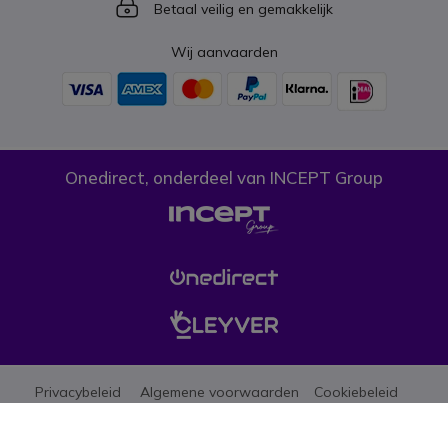
Icon
Betaal veilig en gemakkelijk
Wij aanvaarden
Onedirect, onderdeel van INCEPT Group
Privacybeleid
Algemene voorwaarden
Cookiebeleid