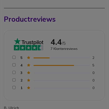
Productreviews
4.4
/5
7
Klantenreviews
5
2
4
5
3
0
2
0
1
0
B. Ulrich