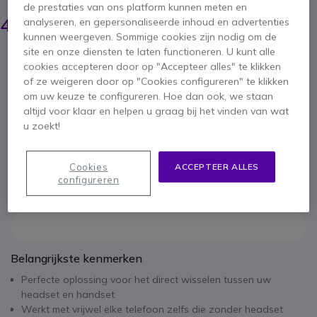
de prestaties van ons platform kunnen meten en
52,75 €
48,95 €
analyseren, en gepersonaliseerde inhoud en advertenties
ex. BTW
-
59,23 €
incl. BTW
kunnen weergeven. Sommige cookies zijn nodig om de
site en onze diensten te laten functioneren. U kunt alle
Aantal
IN WINKELWAGEN
cookies accepteren door op "Accepteer alles" te klikken
of ze weigeren door op "Cookies configureren" te klikken
om uw keuze te configureren. Hoe dan ook, we staan
OFFERTE BINNEN 4 UUR
altijd voor klaar en helpen u graag bij het vinden van wat
u zoekt!
2 producten
op voorraad
Levering:
24/48 h
Cookies
ACCEPTEER ALLES
2 jaar
Fabrieksgarantie
configureren
Belangrijkste kenmerken
Perfecte oplossing voor het direct wisselen tussen uw
headset en handset
Werkt met vrijwel elke telefoon zelfs die zonder headset