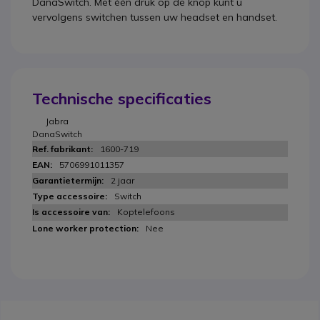
DanaSwitch. Met één druk op de knop kunt u
vervolgens switchen tussen uw headset en handset.
Technische specificaties
Jabra
DanaSwitch
1600-719
5706991011357
2 jaar
Switch
Koptelefoons
Nee