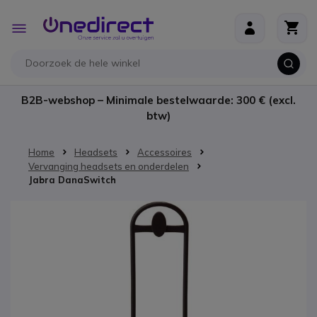
Ga naar de inhoud
Toggle
Nav
B2B-webshop – Minimale bestelwaarde: 300 € (excl.
btw)
Home
Headsets
Accessoires
Vervanging headsets en onderdelen
Jabra DanaSwitch
Ga naar het einde van de afbeeldingen-gallerij