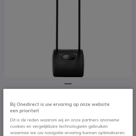
1
Jabra DanaSwitch
Ga naar het begin van de afbeeldingen-gallerij
Bij Onedirect is uw ervaring op onze website
SKU GNDAN // Referentie fabrikant: 1600-719
een prioriteit
Headset/telefoon switch
Dit is de reden waarom wij en onze partners anonieme
4.4 van 7 Reviews
cookies en vergelijkbare technologieën gebruiken
BESPAAR 4,00 €
waarmee we uw navigatie-ervaring kunnen optimaliseren,