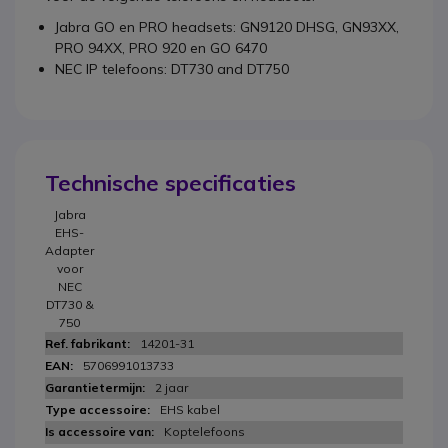
Jabra GO en PRO headsets: GN9120 DHSG, GN93XX,
PRO 94XX, PRO 920 en GO 6470
NEC IP telefoons: DT730 and DT750
Technische specificaties
Jabra
EHS-
Adapter
voor
NEC
DT730 &
750
14201-31
5706991013733
2 jaar
EHS kabel
Koptelefoons