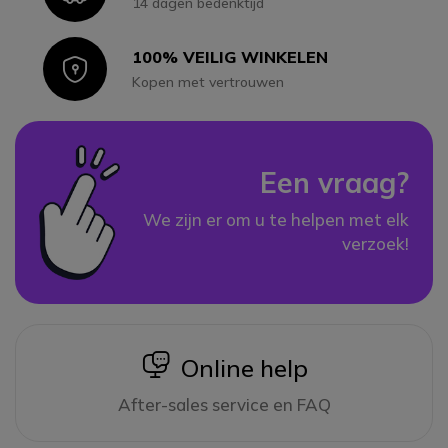
14 dagen bedenktijd
100% VEILIG WINKELEN
Icon
Kopen met vertrouwen
Een vraag?
We zijn er om u te helpen met elk
verzoek!
icon
Online help
After-sales service en FAQ