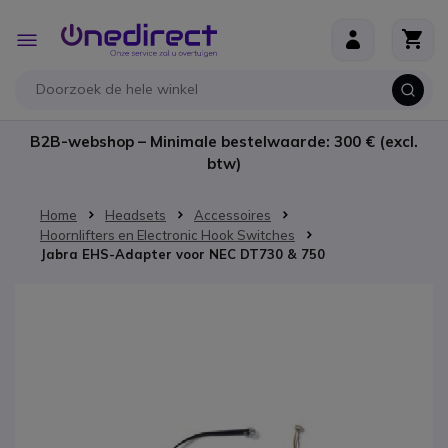
Ga naar de inhoud
Toggle
Nav
B2B-webshop – Minimale bestelwaarde: 300 € (excl.
btw)
Home
Headsets
Accessoires
Hoornlifters en Electronic Hook Switches
Jabra EHS-Adapter voor NEC DT730 & 750
Ga naar het einde van de afbeeldingen-gallerij