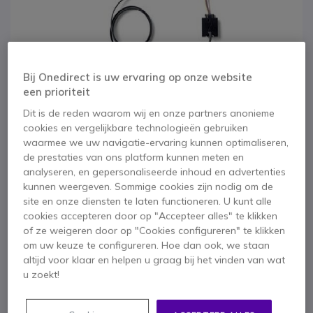
Bij Onedirect is uw ervaring op onze website
een prioriteit
Dit is de reden waarom wij en onze partners anonieme
cookies en vergelijkbare technologieën gebruiken
waarmee we uw navigatie-ervaring kunnen optimaliseren,
de prestaties van ons platform kunnen meten en
analyseren, en gepersonaliseerde inhoud en advertenties
kunnen weergeven. Sommige cookies zijn nodig om de
1
site en onze diensten te laten functioneren. U kunt alle
Jabra EHS-Adapter
Ga naar het begin van de afbeeldingen-gallerij
cookies accepteren door op "Accepteer alles" te klikken
of ze weigeren door op "Cookies configureren" te klikken
voor NEC DT730 &
om uw keuze te configureren. Hoe dan ook, we staan
altijd voor klaar en helpen u graag bij het vinden van wat
750
u zoekt!
SKU GNNEC // Referentie fabrikant: 14201-31