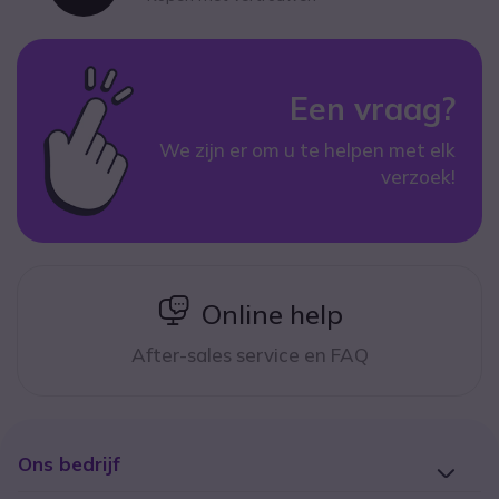
Een vraag?
We zijn er om u te helpen met elk
verzoek!
icon
Online help
After-sales service en FAQ
Ons bedrijf