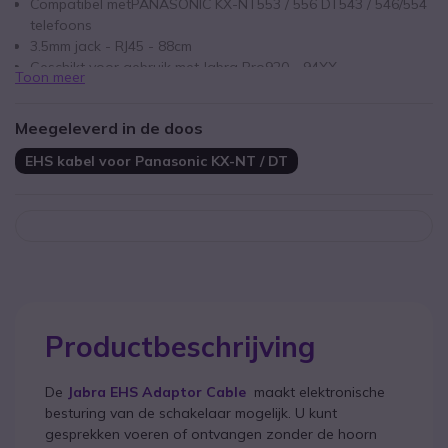
Compatibel metPANASONIC KX-NT553 / 556 DT543 / 546/554
telefoons
3.5mm jack - RJ45 - 88cm
Geschikt voor gebruik met Jabra Pro920 - 94XX
Toon meer
Meegeleverd in de doos
EHS kabel voor Panasonic KX-NT / DT
Productbeschrijving
De
Jabra EHS Adaptor Cable
maakt elektronische
besturing van de schakelaar mogelijk. U kunt
gesprekken voeren of ontvangen zonder de hoorn