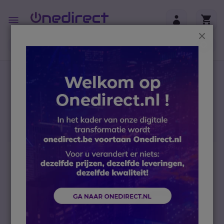
Ga naar de inhoud
Toggle
Nav
Sluit
B2B-webshop – Minimale bestelwaarde: 300 € (excl.
btw)
Home
Headsets
Accessoires
Hoornlifters en Electronic Hook Switches
Jabra EHS kabel voor Panasonic telefoon
Ga naar het einde van de afbeeldingen-gallerij