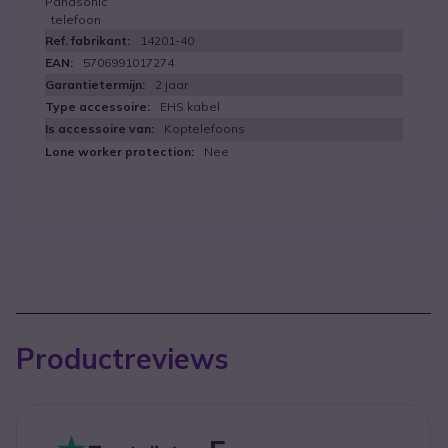
Panasonic
telefoon
14201-40
5706991017274
2 jaar
EHS kabel
Koptelefoons
Nee
Productreviews