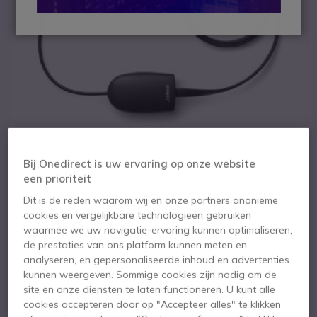
Bij Onedirect is uw ervaring op onze website
een prioriteit
Dit is de reden waarom wij en onze partners anonieme
1
Jabra EHS kabel voor
cookies en vergelijkbare technologieën gebruiken
Ga naar het begin van de afbeeldingen-gallerij
waarmee we uw navigatie-ervaring kunnen optimaliseren,
Panasonic telefoon
de prestaties van ons platform kunnen meten en
analyseren, en gepersonaliseerde inhoud en advertenties
kunnen weergeven. Sommige cookies zijn nodig om de
SKU GNJACKRJ45 // Referentie fabrikant: 14201-40
site en onze diensten te laten functioneren. U kunt alle
EHS kabel voor Panasonic KX-NT / DT
cookies accepteren door op "Accepteer alles" te klikken
5 van 1 Reviews