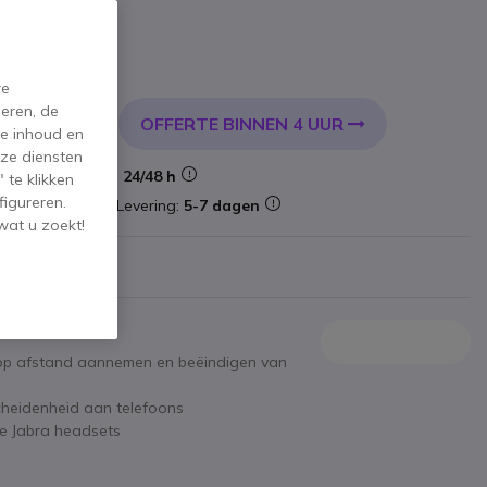
l. BTW
re
eren, de
OFFERTE BINNEN 4 UUR
KELWAGEN
de inhoud en
ze diensten
Levering:
24/48 h
 te klikken
figureren.
oorraad
Levering:
5-7 dagen
wat u zoekt!
tie
t op afstand aannemen en beëindigen van
cheidenheid aan telefoons
ze Jabra headsets