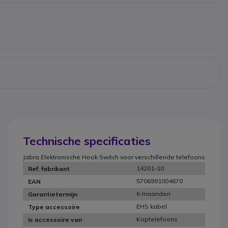
Technische specificaties
Jabra Elektronische Hook Switch voor verschillende telefoons
14201-10
Ref. fabrikant
5706991004670
EAN
6 maanden
Garantietermijn
EHS kabel
Type accessoire
Koptelefoons
Is accessoire van