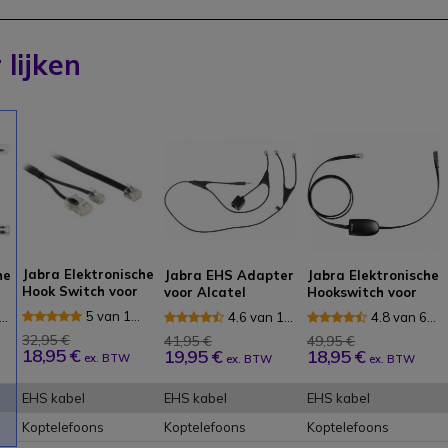
 lijken
Jabra Elektronische
he
Jabra EHS Adapter
Jabra Elektronische
Hook Switch voor
voor Alcatel
Hookswitch voor
Tenovis
Telefoons
Polycom
5 van 1
30
4.6 van 11
4.8 van 6
Reviews
Reviews
Reviews
32,95 €
41,95 €
49,95 €
18,95 €
19,95 €
18,95 €
ex. BTW
ex. BTW
ex. BTW
EHS kabel
EHS kabel
EHS kabel
Koptelefoons
Koptelefoons
Koptelefoons