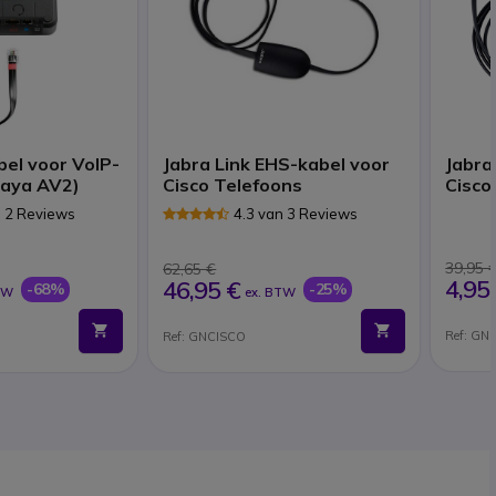
bel voor VoIP-
Jabra Link EHS-kabel voor
Jabra
vaya AV2)
Cisco Telefoons
Cisco
n 2 Reviews
4.3 van 3 Reviews
39,95 
62,65 €
4,95
46,95 €
-68%
-25%
TW
ex. BTW
Ref: G
Ref: GNCISCO