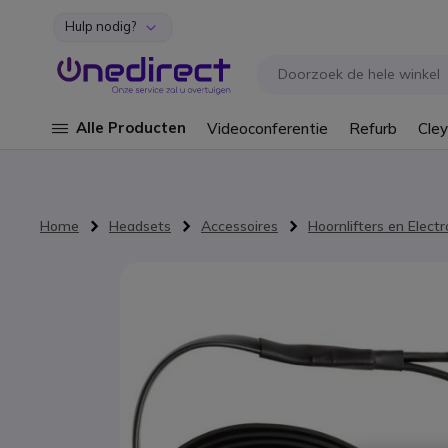
Hulp nodig?
Ga naar de inhoud
Alle Producten
Videoconferentie
Refurb
Cley
Home
Headsets
Accessoires
Hoornlifters en Elect
Ga naar het einde van de afbeeldingen-gallerij