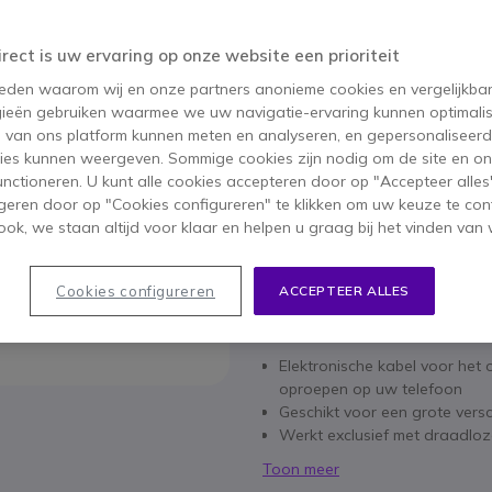
BESPAAR 4,00 €
52,75 €
irect is uw ervaring op onze website een prioriteit
48,95 €
ex. BTW
-
59,23 €
inc
 reden waarom wij en onze partners anonieme cookies en vergelijkba
Aantal
ieën gebruiken waarmee we uw navigatie-ervaring kunnen optimalis
IN WIN
s van ons platform kunnen meten en analyseren, en gepersonaliseer
ies kunnen weergeven. Sommige cookies zijn nodig om de site en on
22 producten
op voorraad
functioneren. U kunt alle cookies accepteren door op "Accepteer alles"
geren door op "Cookies configureren" te klikken om uw keuze te con
41 producten in platformv
ok, we staan altijd voor klaar en helpen u graag bij het vinden van 
6 maanden
Fabrieksgaran
Cookies configureren
ACCEPTEER ALLES
Belangrijkste kenmerken
Elektronische kabel voor he
oproepen op uw telefoon
Geschikt voor een grote vers
Werkt exclusief met draadlo
Toon meer