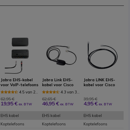
Jabra EHS-kabel
Jabra Link EHS-
Jabra LINK EHS-
voor VoIP-telefoons
kabel voor Cisco
kabel voor Cisco
(Avaya AV2)
Telefoons
4.5 van 2
4.3 van 3
Reviews
Reviews
62,95 €
62,65 €
39,95 €
19,95 €
46,95 €
4,95 €
ex. BTW
ex. BTW
ex. BTW
EHS kabel
EHS kabel
EHS kabel
Koptelefoons
Koptelefoons
Koptelefoons