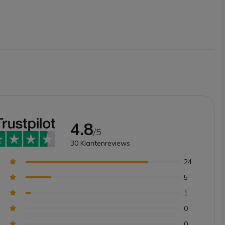
4.8
/5
30
Klantenreviews
24
5
1
0
0