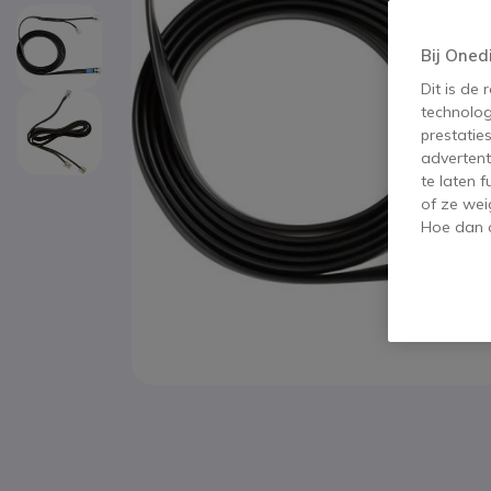
Bij Oned
Dit is de
technolog
prestatie
advertent
te laten 
of ze wei
Hoe dan o
Ga naar het begin van de afbeeldingen-gallerij