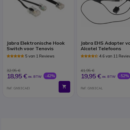
Jabra Elektronische Hook
Jabra EHS Adapter v
Switch voor Tenovis
Alcatel Telefoons
5 van 1 Reviews
4.6 van 11 Revi
32,95 €
41,95 €
18,95 €
19,95 €
-42%
-52%
ex. BTW
ex. BTW
Ref: GN93CAEI
Ref: GN93CAL