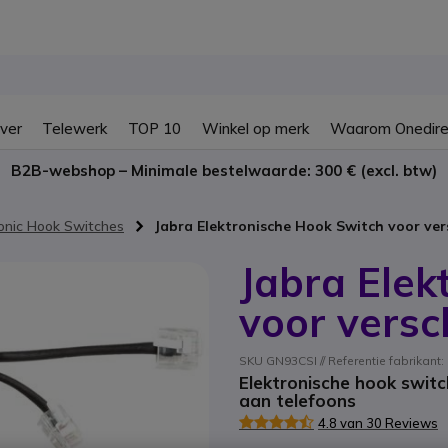
ver
Telewerk
TOP 10
Winkel op merk
Waarom Onedire
B2B-webshop – Minimale bestelwaarde: 300 € (excl. btw)
ronic Hook Switches
Jabra Elektronische Hook Switch voor ver
Jabra Elek
voor versc
SKU GN93CSI // Referentie fabrikant
Elektronische hook switc
aan telefoons
4.8 van 30 Reviews