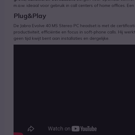
m.a.w. ideaal voor gebruik in call centers of home offices. E
Plug&Play
De Jabra Evolve 40 MS Stereo PC headset is met de certifica
productiviteit, efficiëntie en focus in soft-phone calls. Hij w
geen tijd kwijt bent aan installaties en dergelijke.