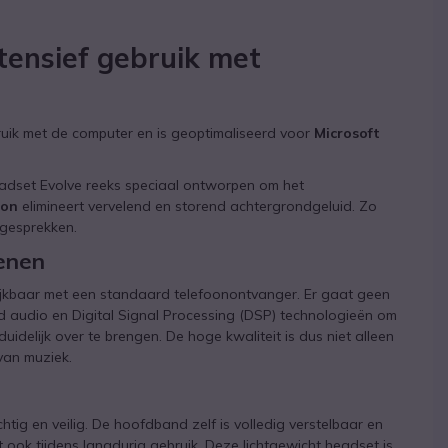
tensief gebruik met
uik met de computer en is geoptimaliseerd voor
Microsoft
eadset Evolve reeks speciaal ontworpen om het
oon
elimineert vervelend en storend achtergrondgeluid. Zo
ngesprekken.
kenen
ijkbaar met een standaard telefoonontvanger. Er gaat geen
 audio en Digital Signal Processing (DSP) technologieën om
idelijk over te brengen. De hoge kwaliteit is dus niet alleen
van muziek.
ig en veilig. De hoofdband zelf is volledig verstelbaar en
ook tijdens langdurig gebruik. Deze lichtgewicht headset is