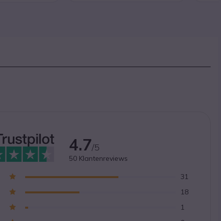
4.7
/5
50
Klantenreviews
31
18
1