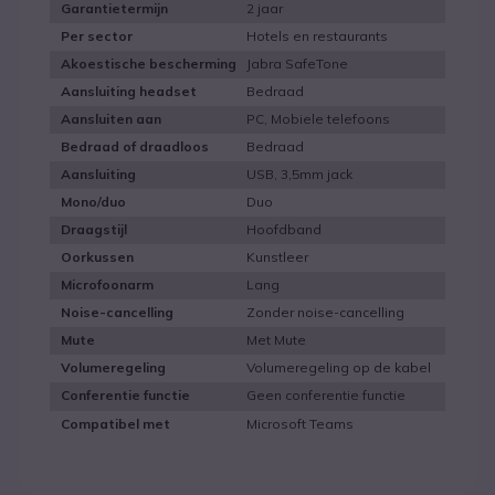
2 jaar
Garantietermijn
Hotels en restaurants
Per sector
Jabra SafeTone
Akoestische bescherming
Bedraad
Aansluiting headset
PC, Mobiele telefoons
Aansluiten aan
Bedraad
Bedraad of draadloos
USB, 3,5mm jack
Aansluiting
Duo
Mono/duo
Hoofdband
Draagstijl
Kunstleer
Oorkussen
Lang
Microfoonarm
Zonder noise-cancelling
Noise-cancelling
Met Mute
Mute
Volumeregeling op de kabel
Volumeregeling
Geen conferentie functie
Conferentie functie
Microsoft Teams
Compatibel met