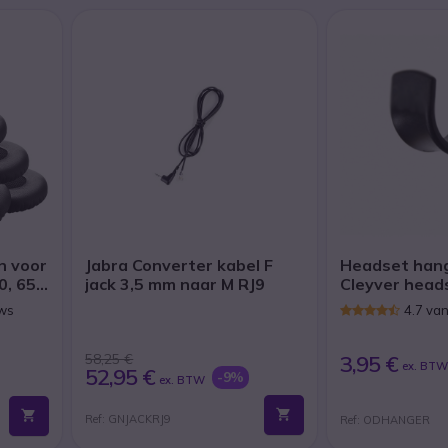
n voor
Jabra Converter kabel F
Headset hang
0, 65
jack 3,5 mm naar M RJ9
Cleyver head
ews
4.7 va
58,25 €
3,95 €
ex. BT
52,95 €
-9%
ex. BTW
Ref: GNJACKRJ9
Ref: ODHANGER