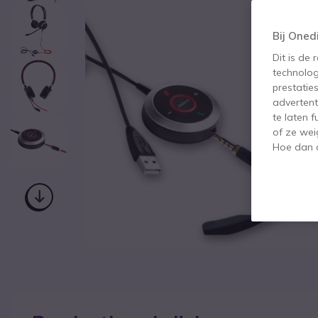
Bij Oned
Dit is de
technolog
prestatie
advertent
te laten 
of ze wei
Hoe dan o
Ga naar het begin van de afbeeldingen-gallerij