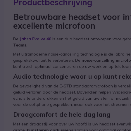
Productbeschrijving
Betrouwbare headset voor in
excellente microfoon
De
Jabra Evolve 40
is een duo headset ontworpen voor gebr
Teams
.
Met ultramoderne noise-cancelling technologie is de Jabra h
gesprekskwaliteit te verbeteren. De
noise-cancelling microf
kunt u zich optimaal concentreren op uw werk en op telefoo
Audio technologie waar u op kunt re
De gevoeligheid van de E-STD standaardmicrofoon is vergel
geluid verloren door de headset. Bovendien helpen Wideband
echo's te onderdrukken en het geluid van uw stem of muziek du
voor de softphone gesprekken, maar ook voor het streamen 
Draagcomfort de hele dag lang
Met een draagstijl voor over uw hoofd is uw headset evenwicht
grote, kunstleren oorkussens
zorgen voor optimaal comfort 