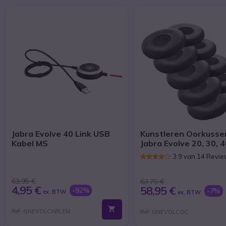
Jabra Evolve 40 Link USB
Kunstleren Oorkusse
Kabel MS
Jabra Evolve 20, 30, 4
(Pak van 10)
3.9 van 14 Revi
63,95 €
63,75 €
4,95 €
58,95 €
-92%
-7%
ex. BTW
ex. BTW
Ref: GNEVOLCABLEM
Ref: GNEVOLCOC