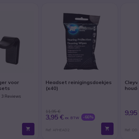
er voor
Headset reinigingsdoekjes
Cleyv
sets
(x40)
houd
n 3 Reviews
9,95
11,95 €
W
3,95 €
-66%
ex. BTW
Ref: AFHEAD2
Ref: O