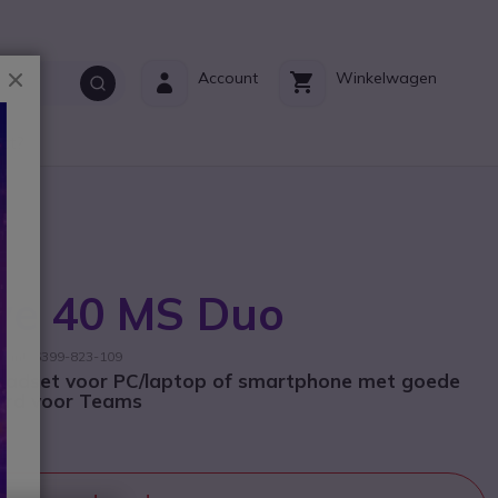
Sluiten
Account
Winkelwagen
ct?
lve 40 MS Duo
kant: 6399-823-109
headset voor PC/laptop of smartphone met goede
eerd voor Teams