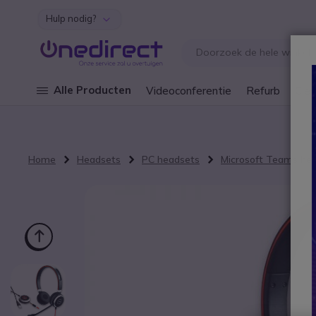
Hulp nodig?
Ga naar de inhoud
Alle Producten
Videoconferentie
Refurb
Cley
Home
Headsets
PC headsets
Microsoft Teams he
Ga naar het einde van de afbeeldingen-gallerij