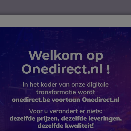
ver
Telewerk
TOP 10
Winkel op merk
Waarom Onedire
B2B-webshop – Minimale bestelwaarde: 300 € (excl. btw)
adset
Jabra Evolve 40 MS Duo
Jabra Evo
SKU GNEVOL40DM // Referentie fabri
Professionele bedrade 
microfoon, geoptimalis
4.7 van 50 Reviews