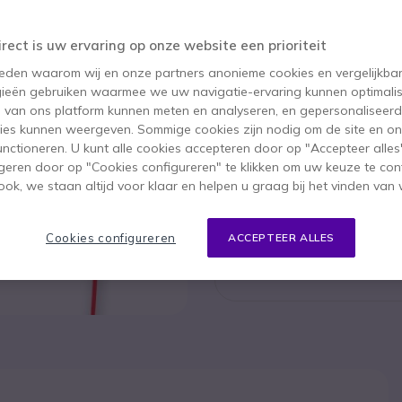
Dit product wordt niet
Dit product is vervange
irect is uw ervaring op onze website een prioriteit
 reden waarom wij en onze partners anonieme cookies en vergelijkba
ieën gebruiken waarmee we uw navigatie-ervaring kunnen optimalis
Jabra E
s van ons platform kunnen meten en analyseren, en gepersonaliseer
ies kunnen weergeven. Sommige cookies zijn nodig om de site en on
143,95 €
94,95
functioneren. U kunt alle cookies accepteren door op "Accepteer alles"
geren door op "Cookies configureren" te klikken om uw keuze te con
Bekijk op
ok, we staan altijd voor klaar en helpen u graag bij het vinden van 
Cookies configureren
ACCEPTEER ALLES