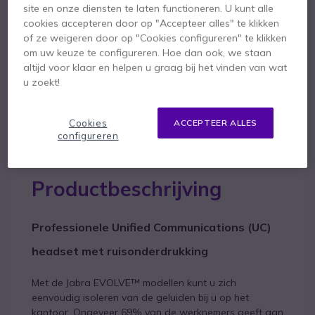
site en onze diensten te laten functioneren. U kunt alle
cookies accepteren door op "Accepteer alles" te klikken
Om u van dienst te zijn bieden wij vergelijkbare producten aan
of ze weigeren door op "Cookies configureren" te klikken
om uw keuze te configureren. Hoe dan ook, we staan
Bekijk alternatieven
altijd voor klaar en helpen u graag bij het vinden van wat
u zoekt!
Cookies
ACCEPTEER ALLES
configureren
Productbeschrijving
Professionele Unified Communications (UC)
headset met ruisonderdrukking
Met de Jabra EVOLVE™ modellen kunt u zich
eenvoudig isoleren van de geluiden bij u op het
kantoor. Ongeveer 69% van de werknemers geeft aan