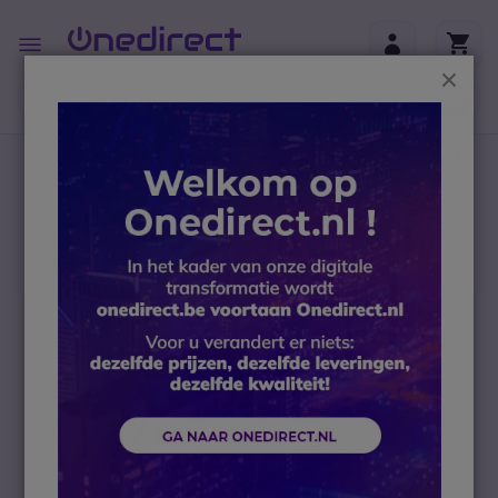
Ga naar de inhoud
Toggle
Nav
Sluit
B2B-webshop – Minimale bestelwaarde: 300 € (excl.
btw)
Home
Headsets
PC headsets
Jabra Evolve 65e UC
Ga naar het einde van de afbeeldingen-gallerij