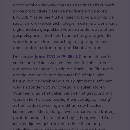
dat lawaai op de werkvloer een negatief effect heeft
op de productiviteit. Met de headsets uit de Jabra
EVOLVE™ serie heeft u hier geen last van, dankzij de
ruisonderdrukkende technologie in de microfoons kunt
u glasheldere gesprekken voeren zonder dat u of uw
gesprekspartner last heeft van achtergrondgeluiden,
waardoor u zelfs in luidruchtige omgevingen zoals
open kantoren elkaar nog goed kunt verstaan.
De nieuwe
Jabra EVOLVE™ 65e UC
headset biedt u
superieure geluidskwaliteit, een comfortabel in-ear
ontwerp en de mogelijkheid om dankzij de Bluetooth
dongle verbinding te maken met PC of Mac. Met
behulp van de ingebouwde busylight kunt u efficient
werken zonder dat uw collega´s u zullen storen.
Wanneer u aan het bellen bent of niet gestoord wilt
worden kunt u deze busylight eenvoudig op "bezig"
zetten zodat uw collega´s dit aan uw headset
kunnen zien. Met de lange levens duur van de batterij
gaat de headset in de stand-by tijd ongeveer 13 uur
mee, en tijdens gebruik kunt u deze 8 uur lang
gebruiken, het duurt ongeveer 2 uur om de batterij