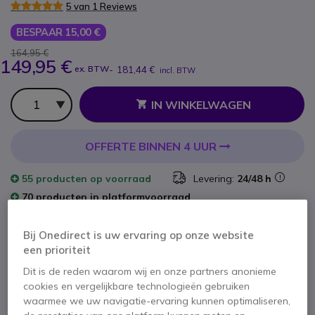
5 van 1 Reviews
BESPAAR 15,00 €
164,95 €
149,95 €
ex. BTW
-
181,44 €
incl. BTW
Aantal
IN WINKELWAGEN
OFFERTE BINNEN 4 UUR
55 producten
op voorraad
Levering:
24/48 h
70 producten in platformvoorraad
Levering:
5-7 dagen
Bij Onedirect is uw ervaring op onze website
een prioriteit
2 jaar
Fabrieksgarantie
Dit is de reden waarom wij en onze partners anonieme
cookies en vergelijkbare technologieën gebruiken
waarmee we uw navigatie-ervaring kunnen optimaliseren,