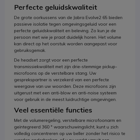
Perfecte geluidskwaliteit
De grote oorkussens van de Jabra Evolve2 65 bieden
passieve isolatie tegen omgevingsgeluid voor een
perfecte geluidskwaliteit en beleving. Zo kun je de
persoon met wie je praat duidelijk horen. Het volume
kan direct op het oorstuk worden aangepast voor
gebruiksgemak.
De headset zorgt voor een perfecte
transmissiekwaliteit met zijn drie-stemmige pickup-
microfoons op de verstelbare stang. Uw
gesprekspartner is verzekerd van een perfecte
weergave van uw woorden. Deze microfoons zijn
uitgerust met een anti-blow en anti-noise systeem
voor gebruik in de meest luidruchtige omgevingen.
Veel essentiële functies
Met de volumeregeling, verstelbare microfoonarm en
geïntegreerd 360 ° waarschuwingslicht, kunt u zich
volledig concentreren op uw beller zonder het risico te
worden onderbroken, of u nu werkt vanuit een