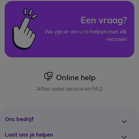
Een vraag?
We zijn er om u te helpen met elk
verzoek!
icon
Online help
After-sales service en FAQ
Ons bedrijf
Laat ons je helpen