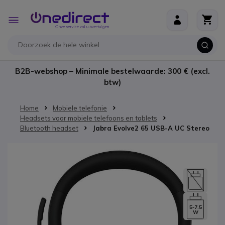
Ga naar de inhoud
Toggle
Nav
B2B-webshop – Minimale bestelwaarde: 300 € (excl.
btw)
Home
Mobiele telefonie
Headsets voor mobiele telefoons en tablets
Bluetooth headset
Jabra Evolve2 65 USB-A UC Stereo
Ga naar het einde van de afbeeldingen-gallerij
5-7.5
W