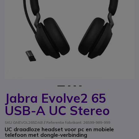
1
2
3
4
Jabra Evolve2 65
Ga naar het begin van de afbeeldingen-gallerij
USB-A UC Stereo
SKU GNEVOL265DAB // Referentie fabrikant: 26599-989-999
UC draadloze headset voor pc en mobiele
telefoon met dongle-verbinding