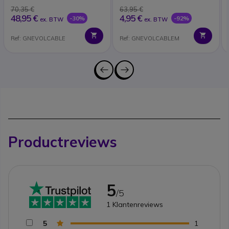
70,35 €
63,95 €
48,95 €
4,95 €
-30%
-92%
ex. BTW
ex. BTW
Ref: GNEVOLCABLE
Ref: GNEVOLCABLEM
Productreviews
5
/5
1
Klantenreviews
5
1