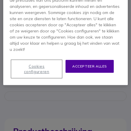
de prestaties van ons platform kunnen meten en
analyseren, en gepersonaliseerde inhoud en advertenties
Belangrijkste kenmerken
kunnen weergeven. Sommige cookies zijn nodig om de
UC draadloze headset voor pc en smartphone
site en onze diensten te laten functioneren. U kunt alle
multipoint verbinding met Bluetooth USB-A-adapter
cookies accepteren door op "Accepteer alles" te klikken
Ongelooflijke geluidsisolatie
of ze weigeren door op "Cookies configureren" te klikken
3 microfoons voor superieure gespreksprestaties
om uw keuze te configureren. Hoe dan ook, we staan
Tot 37 uur autonomie en snel opladen in 15 minuten.
altijd voor klaar en helpen u graag bij het vinden van wat
Toon meer
Compatibel met de meeste softphones op de markt
u zoekt!
Meegeleverd in de doos
Cookies
ACCEPTEER ALLES
1 x Headset
1 x Dongle USB-A Bluetooth
configureren
1 x Draagtasje
1 x USB-A naar USB-C Kabel