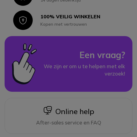
100% VEILIG WINKELEN
Icon
Kopen met vertrouwen
Een vraag?
We zijn er om u te helpen met elk
verzoek!
icon
Online help
After-sales service en FAQ