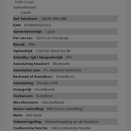
USB-C met
oplaadstand
- Zwart
28599-999-889
5706991023251
2 jaar
SSA's en handicap
30m
2,5h full 15min for 8h
37h
Bluetooth
PC, Mobiele telefoons
Draadloos
Dongle USB
Hoofdband
Kunstleer
Uitschuifbaar
Met noise-cancelling
Met Mute
Volumeregeling op de headset
Wel conferentie functie