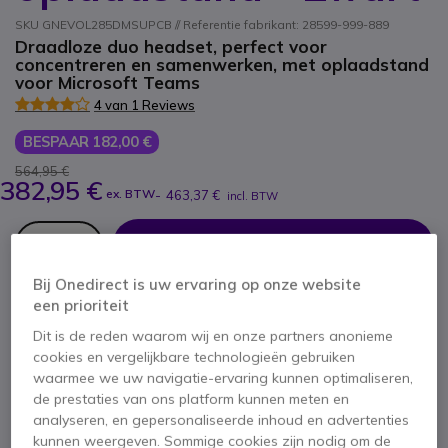
SKU GNEVOL285DMSUPCB // Referentie fabrikant: 28599-999-889
Draadloze duo headset, perfect voor
concentreren en samenwerken, met oplaadstand
voor Microsoft Teams
4 van 1 Reviews
BESPAAR 182,00 €
564,95 €
382,95 €
ex. BTW
-
463,37 €
incl. BTW
Aantal
IN WINKELWAGEN
Bij Onedirect is uw ervaring op onze website
OFFERTE BINNEN 4 UUR
een prioriteit
Dit is de reden waarom wij en onze partners anonieme
Niet op voorraad
cookies en vergelijkbare technologieën gebruiken
1 producten in platformvoorraad
waarmee we uw navigatie-ervaring kunnen optimaliseren,
Levering:
5-7 dagen
de prestaties van ons platform kunnen meten en
analyseren, en gepersonaliseerde inhoud en advertenties
kunnen weergeven. Sommige cookies zijn nodig om de