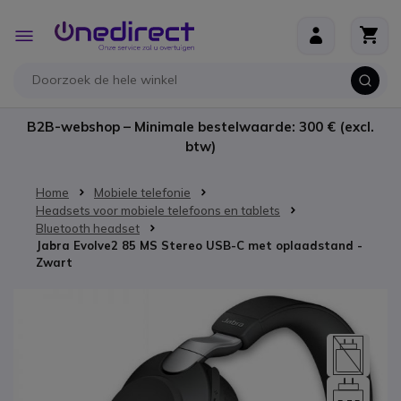
Ga naar de inhoud
Toggle
Nav
B2B-webshop – Minimale bestelwaarde: 300 € (excl.
btw)
Home
Mobiele telefonie
Headsets voor mobiele telefoons en tablets
Bluetooth headset
Jabra Evolve2 85 MS Stereo USB-C met oplaadstand -
Zwart
Ga naar het einde van de afbeeldingen-gallerij