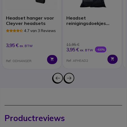
Headset hanger voor
Headset
Cleyver headsets
reinigingsdoekjes
(x40)
4.7 van 3 Reviews
3,95 €
11,95 €
ex. BTW
3,95 €
-66%
ex. BTW
Ref: AFHEAD2
Ref: ODHANGER
Productreviews