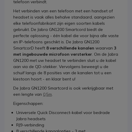
telefoon verbindt.
Het verbinden van een telefoon met een handset of
headset is vaak alles behalve standaard, aangezien
elke telefoonfabrikant zijn eigen soorten kabels
gebruikt. De Jabra GN1200 Smartcord biedt de
perfecte oplossing - één kabel die voor bijna alle vaste
en IP-telefoons geschikt is. De Jabra GN1200
SmartcorD heeft
8 verschillende kanalen
waarvan
3
met ingebouwde microfoon versterker
. Om de Jabra
GN1200 met uw headset te verbinden sluit u de kabel
aan via de QD-stekker. Vervolgens beweegt u de
schuif langs de 8 posities van de kanalen tot u een
kiestoon hoort - en klaar bent u!
De Jabra GN1200 Smartcord is ook verkrijgbaar met
een lengte van
0,5m
.
Eigenschappen:
Universele Quick Disconnect-kabel voor bedrade
Jabra headsets
RJ9-verbinding
8 verschillende kanaalopties - 3 met