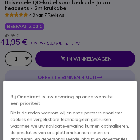
Universele QD-kabel voor bedrade Jabra
headsets - 2m krulkabel
4.9 van 7 Reviews
BESPAAR 2,00 €
43,95 €
41,95 €
ex. BTW
-
50,76 €
incl. BTW
Aantal
IN WINKELWAGEN
OFFERTE BINNEN 4 UUR
7 producten
op voorraad
Levering:
24/48 h
Bij Onedirect is uw ervaring op onze website
10 producten in platformvoorraad
een prioriteit
Levering:
5-7 dagen
Dit is de reden waarom wij en onze partners anonieme
cookies en vergelijkbare technologieën gebruiken
2 jaar
Fabrieksgarantie
waarmee we uw navigatie-ervaring kunnen optimaliseren,
de prestaties van ons platform kunnen meten en
analyseren, en gepersonaliseerde inhoud en advertenties