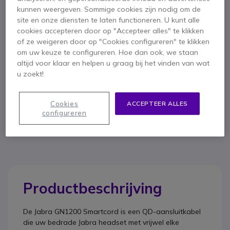
kunnen weergeven. Sommige cookies zijn nodig om de
site en onze diensten te laten functioneren. U kunt alle
cookies accepteren door op "Accepteer alles" te klikken
Belangrijkste kenmerken
of ze weigeren door op "Cookies configureren" te klikken
De Jabra GN 1200 Smartcord verbindt uw telefoon met uw
om uw keuze te configureren. Hoe dan ook, we staan
headset van Jabra
altijd voor klaar en helpen u graag bij het vinden van wat
Compatibel met alle bedrade Jabra headsets
u zoekt!
Compatibel met vrijwel elke telefoon
Lengte: 2m
Toon meer
RJ9-insteekplug
Cookies
ACCEPTEER ALLES
QD-aansluiting
configureren
Productbeschrijving
De
Jabra GN1200 Smartcord
is een QD-aansluitkabel
die uw bedrade Jabra headset met vrijwel elke