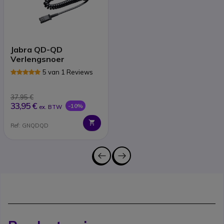
Jabra QD-QD
Verlengsnoer
5 van 1 Reviews
37,95 €
33,95 €
-10%
ex. BTW
Ref: GNQDQD