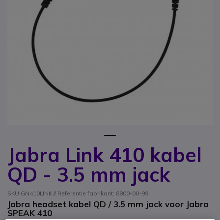
1
Jabra Link 410 kabel
Ga naar het begin van de afbeeldingen-gallerij
QD - 3.5 mm jack
SKU GN410LINK // Referentie fabrikant: 8800-00-99
Jabra headset kabel QD / 3.5 mm jack voor Jabra
SPEAK 410