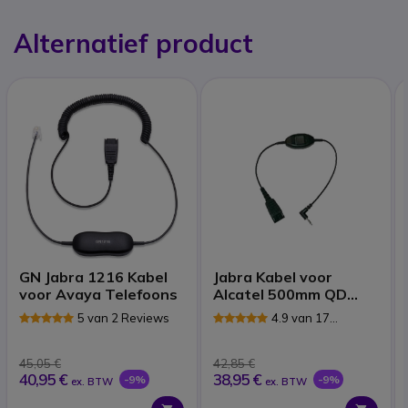
Alternatief product
GN Jabra 1216 Kabel
Jabra Kabel voor
voor Avaya Telefoons
Alcatel 500mm QD
naar 3.5mm
5 van 2 Reviews
4.9 van 17
aansluiting
Reviews
45,05 €
42,85 €
40,95 €
38,95 €
-9%
-9%
ex. BTW
ex. BTW