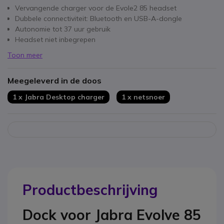
Vervangende charger voor de Evole2 85 headset
Dubbele connectiviteit: Bluetooth en USB-A-dongle
Autonomie tot 37 uur gebruik
Headset niet inbegrepen
Toon meer
Meegeleverd in de doos
1 x Jabra Desktop charger
1 x netsnoer
Productbeschrijving
Dock voor Jabra Evolve 85