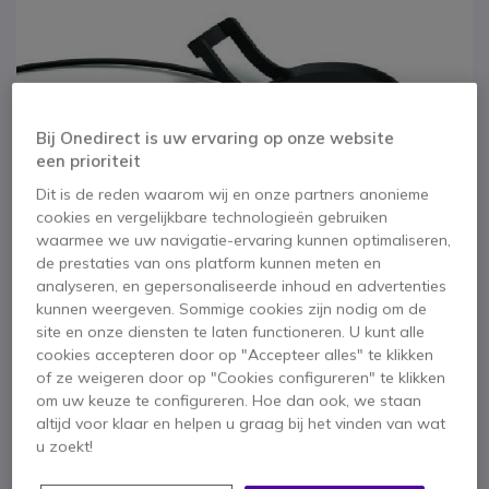
Bij Onedirect is uw ervaring op onze website
een prioriteit
Dit is de reden waarom wij en onze partners anonieme
cookies en vergelijkbare technologieën gebruiken
waarmee we uw navigatie-ervaring kunnen optimaliseren,
de prestaties van ons platform kunnen meten en
analyseren, en gepersonaliseerde inhoud en advertenties
kunnen weergeven. Sommige cookies zijn nodig om de
1
2
3
Jabra oplaadstation
site en onze diensten te laten functioneren. U kunt alle
Ga naar het begin van de afbeeldingen-gallerij
cookies accepteren door op "Accepteer alles" te klikken
voor Evolve2 85
of ze weigeren door op "Cookies configureren" te klikken
om uw keuze te configureren. Hoe dan ook, we staan
USB-A
altijd voor klaar en helpen u graag bij het vinden van wat
u zoekt!
SKU GNEVOL285SUPAB // Referentie fabrikant: 14207-65