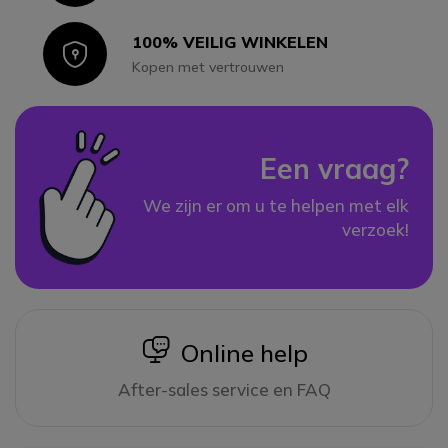
100% VEILIG WINKELEN
Icon
Kopen met vertrouwen
Een vraag?
We zijn er om u te helpen met elk
verzoek!
icon
Online help
After-sales service en FAQ