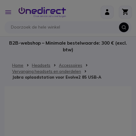
Ga naar de inhoud
Toggle
Nav
B2B-webshop – Minimale bestelwaarde: 300 € (excl.
btw)
Home
Headsets
Accessoires
Vervanging headsets en onderdelen
Jabra oplaadstation voor Evolve2 85 USB-A
Ga naar het einde van de afbeeldingen-gallerij