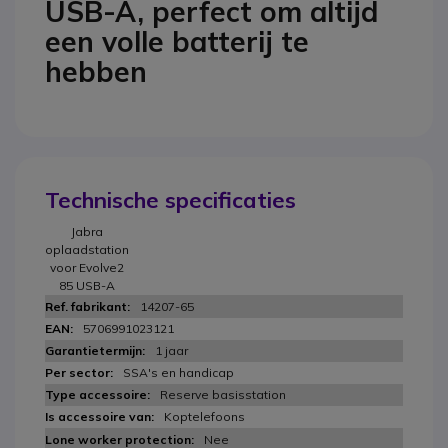
USB-A, perfect om altijd
een volle batterij te
hebben
Technische specificaties
Jabra
oplaadstation
voor Evolve2
85 USB-A
14207-65
5706991023121
1 jaar
SSA's en handicap
Reserve basisstation
Koptelefoons
Nee