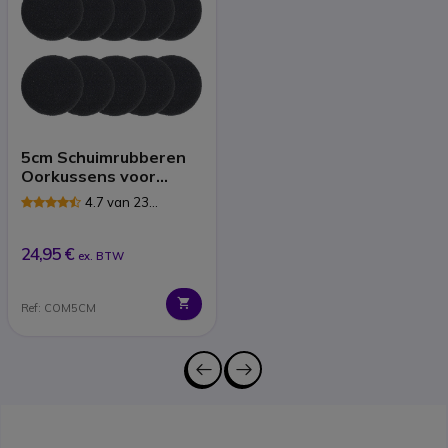
5cm Schuimrubberen
Oorkussens voor
Headsets
4.7 van 23
Reviews
24,95 €
ex. BTW
Ref: COM5CM