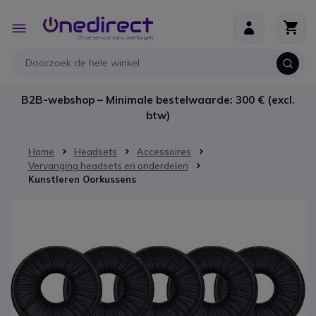
Ga naar de inhoud
Toggle
Nav
B2B-webshop – Minimale bestelwaarde: 300 € (excl.
btw)
Home
Headsets
Accessoires
Vervanging headsets en onderdelen
Kunstleren Oorkussens
Ga naar het einde van de afbeeldingen-gallerij