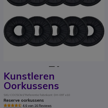
1
2
Kunstleren
Ga naar het begin van de afbeeldingen-gallerij
Oorkussens
SKU COC5CM // Referentie fabrikant: DH-09T x10
Reserve oorkussens
4.6 van 16 Reviews