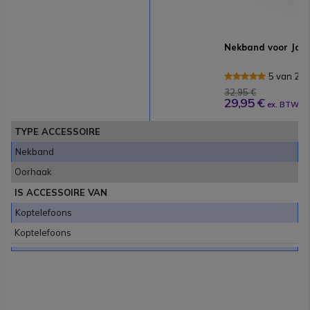
Nekband voor Jab
5 van 2 
32,95 €
29,95 €
ex. BTW
TYPE ACCESSOIRE
Nekband
Oorhaak
IS ACCESSOIRE VAN
Koptelefoons
Koptelefoons