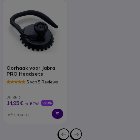
Oorhaak voor Jabra
PRO Headsets
5 van 5 Reviews
20,85 €
14,95 €
-28%
ex. BTW
Ref: GN94CO