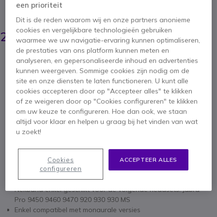
een prioriteit
BESPAAR 3,00 €
Dit is de reden waarom wij en onze partners anonieme
32,95 €
cookies en vergelijkbare technologieën gebruiken
29,95 €
ex. BTW
-
36,24 €
waarmee we uw navigatie-ervaring kunnen optimaliseren,
incl. BTW
de prestaties van ons platform kunnen meten en
Aantal
analyseren, en gepersonaliseerde inhoud en advertenties
IN WINKELWAGEN
kunnen weergeven. Sommige cookies zijn nodig om de
site en onze diensten te laten functioneren. U kunt alle
cookies accepteren door op "Accepteer alles" te klikken
OFFERTE BINNEN 4 UUR
of ze weigeren door op "Cookies configureren" te klikken
om uw keuze te configureren. Hoe dan ook, we staan
OP VOORRAAD
altijd voor klaar en helpen u graag bij het vinden van wat
u zoekt!
Cookies
ACCEPTEER ALLES
configureren
Belangrijkste kenmerken
Nekband enkel geschikt voor de volgende headsets: Jabra
Pro 9450 9460 9470 920 930 930 MS
Enkel compatibel met monaurale versies