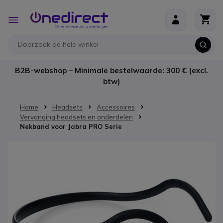
Ga naar de inhoud
Toggle
Nav
B2B-webshop – Minimale bestelwaarde: 300 € (excl.
btw)
Home
Headsets
Accessoires
Vervanging headsets en onderdelen
Nekband voor Jabra PRO Serie
Ga naar het einde van de afbeeldingen-gallerij