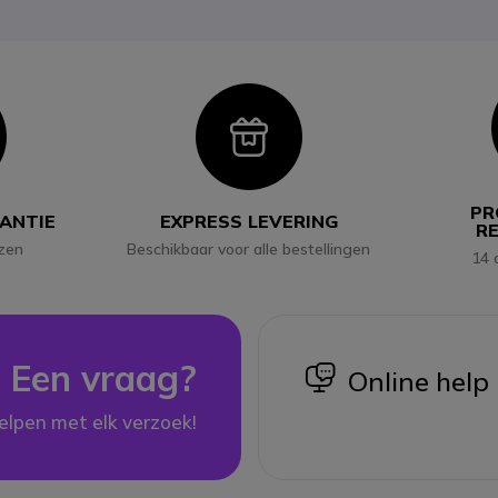
con
Icon
PR
RANTIE
EXPRESS LEVERING
R
jzen
Beschikbaar voor alle bestellingen
14 
Een vraag?
icon
Online help
elpen met elk verzoek!