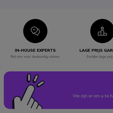
Icon
I
IN-HOUSE EXPERTS
LAGE PRIJS GA
Bel ons voor deskundig advies
Eerlijke lage pri
We zijn er om u te h