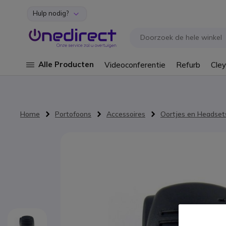
Hulp nodig?
Ga naar de inhoud
Alle Producten
Videoconferentie
Refurb
Cley
Home
Portofoons
Accessoires
Oortjes en Headset
Ga naar het einde van de afbeeldingen-gallerij