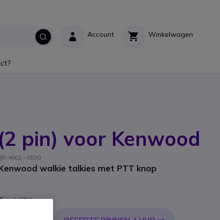
Account
Winkelwagen
ct?
(2 pin) voor Kenwood
 JR-4002 - 0530
 Kenwood walkie talkies met PTT knop
 €
incl. BTW