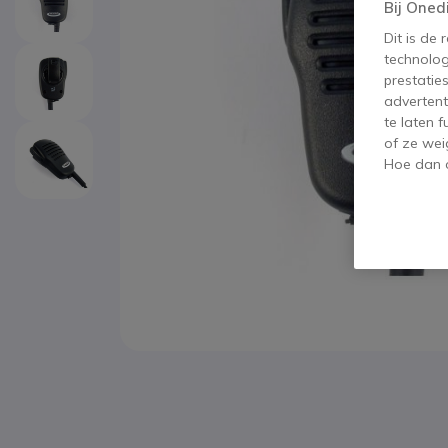
Bij Oned
Dit is de
technolog
prestatie
advertent
te laten 
of ze wei
Hoe dan o
Ga naar het begin van de afbeeldingen-gallerij