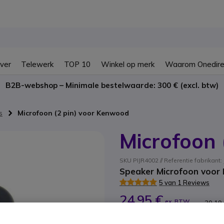
ver
Telewerk
TOP 10
Winkel op merk
Waarom Onedire
B2B-webshop – Minimale bestelwaarde: 300 € (excl. btw)
s
Microfoon (2 pin) voor Kenwood
Microfoon 
SKU PIJR4002 // Referentie fabrikant:
Speaker Microfoon voor
5 van 1 Reviews
24,95 €
ex. BTW
30,19
Aantal