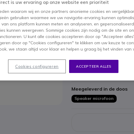
IN WIN
irect is uw ervaring op onze website een prioriteit
 reden waarom wij en onze partners anonieme cookies en vergelijkba
35 producten
op voorraad
ieën gebruiken waarmee we uw navigatie-ervaring kunnen optimalis
s van ons platform kunnen meten en analyseren, en gepersonaliseer
ies kunnen weergeven. Sommige cookies zijn nodig om de site en on
Belangrijkste kenmerken
functioneren. U kunt alle cookies accepteren door op "Accepteer alles"
geren door op "Cookies configureren" te klikken om uw keuze te con
Speaker microfoon
ok, we staan altijd voor klaar en helpen u graag bij het vinden van 
draaibare kledingclip
PTT knop (push to talk)
zonder volume controle
Cookies configureren
ACCEPTEER ALLES
Audiojack voor headset aansl
Toon meer
Exclusief accesoire voor 2 p
Compatibel met Kenwood TK3
Meegeleverd in de doos
L99PLUS; Midland G10/11/D2
Ref fabrikant: 0530
Speaker microfoon