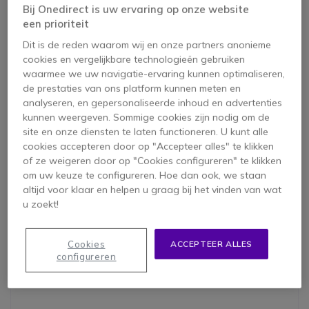
Bij Onedirect is uw ervaring op onze website
Waarvoor gebruik ik de
een prioriteit
Portofoon?
Dit is de reden waarom wij en onze partners anonieme
cookies en vergelijkbare technologieën gebruiken
waarmee we uw navigatie-ervaring kunnen optimaliseren,
de prestaties van ons platform kunnen meten en
analyseren, en gepersonaliseerde inhoud en advertenties
kunnen weergeven. Sommige cookies zijn nodig om de
site en onze diensten te laten functioneren. U kunt alle
cookies accepteren door op "Accepteer alles" te klikken
of ze weigeren door op "Cookies configureren" te klikken
Voor Professioneel gebruik
om uw keuze te configureren. Hoe dan ook, we staan
altijd voor klaar en helpen u graag bij het vinden van wat
Portofoons
zijn van groot belang in industrieën als:
bouw
,
u zoekt!
beveiliging
en
evenementenbeheer
. Doordat honderden
taken gelijktijdig uitgevoerd moeten worden, kan het
moeilijk zijn om alle taken bij te houden. In tegenstelling tot
Cookies
ACCEPTEER ALLES
mobiele telefoons, bieden portofoons u de mogelijkheid
configureren
om onmiddelijk communiceren, terwijl u continu in contact
blijft met elkaar.. Hierdoor kunt u de taken beter beheren.