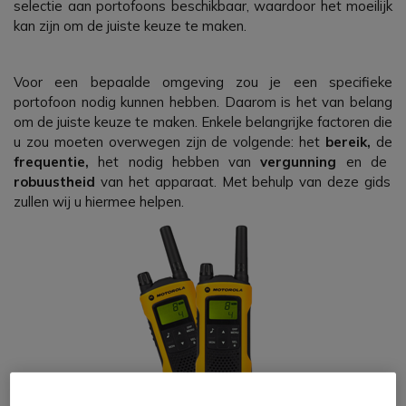
selectie aan portofoons beschikbaar, waardoor het moeilijk
kan zijn om de juiste keuze te maken.
Voor een bepaalde omgeving zou je een specifieke
portofoon nodig kunnen hebben. Daarom is het van belang
om de juiste keuze te maken. Enkele belangrijke factoren die
u zou moeten overwegen zijn de volgende: het
bereik,
de
frequentie,
het nodig hebben van
vergunning
en de
robuustheid
van het apparaat. Met behulp van deze gids
zullen wij u hiermee helpen.