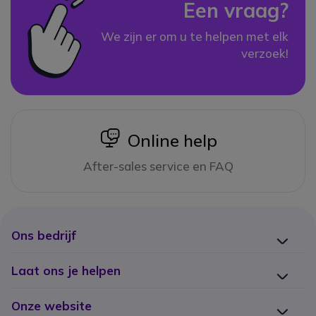
Een vraag?
We zijn er om u te helpen met elk
verzoek!
icon
Online help
After-sales service en FAQ
Ons bedrijf
Laat ons je helpen
Onze website