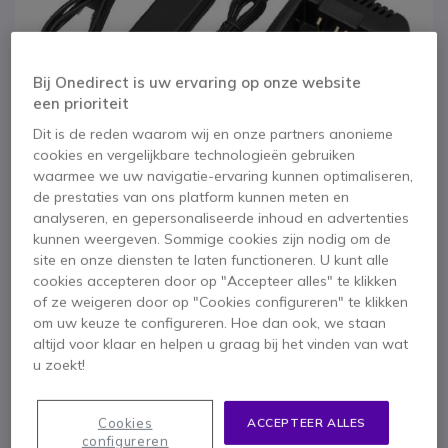
Bij Onedirect is uw ervaring op onze website
een prioriteit
Dit is de reden waarom wij en onze partners anonieme
cookies en vergelijkbare technologieën gebruiken
waarmee we uw navigatie-ervaring kunnen optimaliseren,
de prestaties van ons platform kunnen meten en
analyseren, en gepersonaliseerde inhoud en advertenties
kunnen weergeven. Sommige cookies zijn nodig om de
site en onze diensten te laten functioneren. U kunt alle
1
2
Kenwood
cookies accepteren door op "Accepteer alles" te klikken
Ga naar het begin van de afbeeldingen-gallerij
of ze weigeren door op "Cookies configureren" te klikken
batterijlader
om uw keuze te configureren. Hoe dan ook, we staan
altijd voor klaar en helpen u graag bij het vinden van wat
u zoekt!
SKU KWSC25 // Referentie fabrikant: KSC-25LSE
1 positie oplader voor Kenwood KNB-24A / 25A /
26N / 35N / 55L / 56N / 57L batterijen
Cookies
ACCEPTEER ALLES
configureren