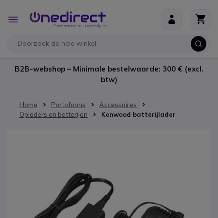
Ga naar de inhoud
Toggle
Nav
B2B-webshop – Minimale bestelwaarde: 300 € (excl.
btw)
Home
Portofoons
Accessoires
Opladers en batterijen
Kenwood batterijlader
Ga naar het einde van de afbeeldingen-gallerij