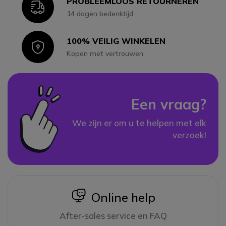
PROBLEEMLOOS RETOURNEREN
Icon
14 dagen bedenktijd
100% VEILIG WINKELEN
Icon
Kopen met vertrouwen
Een vraag?
We zijn er om u te helpen met elk
verzoek!
icon
Online help
After-sales service en FAQ