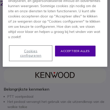
analyseren, en gepersonaliseerde inhoud en advertenties
204,95 €
ex. BTW
-
247,99 €
incl. BTW
kunnen weergeven. Sommige cookies zijn nodig om de
site en onze diensten te laten functioneren. U kunt alle
Aantal
cookies accepteren door op "Accepteer alles" te klikken
IN WINKELWAGEN
of ze weigeren door op "Cookies configureren" te klikken
om uw keuze te configureren. Hoe dan ook, we staan
OFFERTE BINNEN 4 UUR
altijd voor klaar en helpen u graag bij het vinden van wat
u zoekt!
Niet op voorraad
Cookies
ACCEPTEER ALLES
1 jaar
Fabrieksgarantie
configureren
Belangrijkste kenmerken
PTT voetpedaal
Het pedaal vervangt het gebruik van de uitzendknop van de
walkie talkie