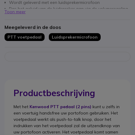
Wordt geleverd met een luidsprekermicrofoon
Pas het geluid van de luidspreker aan via de volumeregeling
Toon meer
Snelle verbinding via XLR (2 pins van Kenwood) geschikt voor
alle portofoons met deze verbinding:
Meegeleverd in de doos
KENWOOD PROTALK TK-2000E / TK-3501 / TK-3401D / TK-
3301;
PTT voetpedaal
Luidsprekermicrofoon
DYNASCAN R-77 / L-99 PLUS;
MIDLAND G10 / G11 / D-200 / G14 / CT-210 / CT-410 / CT-
710.
Speciaal ontworpen voor hands-free communicatie
Wordt geleverd zonder de walkie-talkie
Productbeschrijving
Met het
Kenwood PTT pedaal (2 pins)
kunt u zelfs in
een voertuig handsfree uw portofoon gebruiken. Het
voetpedaal werkt als push-to-talk knop, door het
indrukken van het voetpedaal zal de uitzendknop van
uw portofoon activeren. Het voetpedaal komt samen