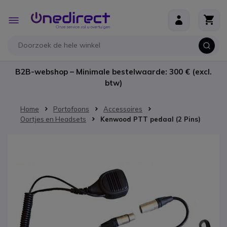
Ga naar de inhoud
Toggle
Nav
B2B-webshop – Minimale bestelwaarde: 300 € (excl.
btw)
Home
Portofoons
Accessoires
Oortjes en Headsets
Kenwood PTT pedaal (2 Pins)
Ga naar het einde van de afbeeldingen-gallerij