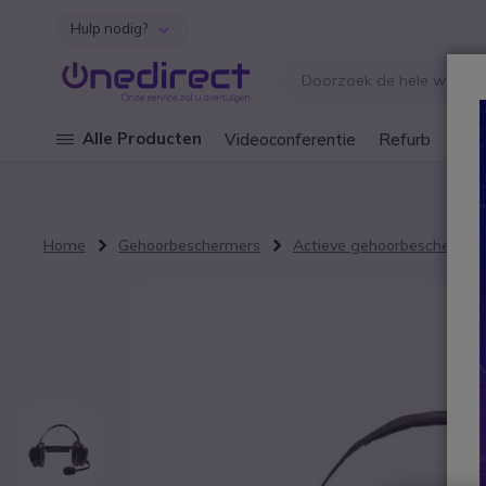
Hulp nodig?
Ga naar de inhoud
Alle Producten
Videoconferentie
Refurb
Cley
Home
Gehoorbeschermers
Actieve gehoorbeschermer
Ga naar het einde van de afbeeldingen-gallerij