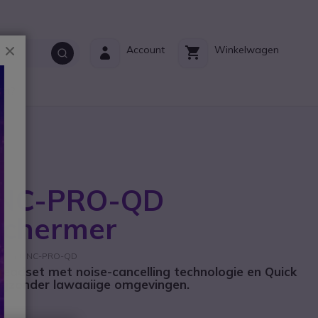
Sluiten
Account
Winkelwagen
ct?
 NC-PRO-QD
schermer
rikant: NC-PRO-QD
eadset met noise-cancelling technologie en Quick
bijzonder lawaaiige omgevingen.