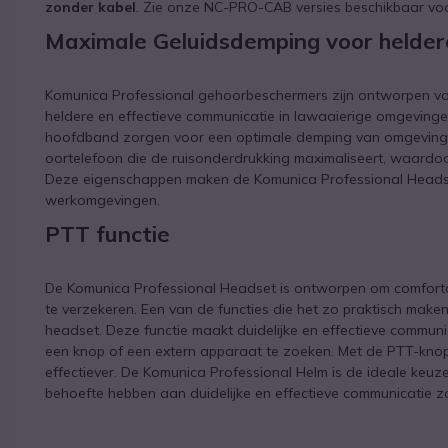
zonder kabel
. Zie onze NC-PRO-CAB versies beschikbaar vo
Maximale Geluidsdemping voor helde
Komunica Professional gehoorbeschermers zijn ontworpen v
heldere en effectieve communicatie in lawaaierige omgevingen
hoofdband zorgen voor een optimale demping van omgevings
oortelefoon die de ruisonderdrukking maximaliseert, waardo
Deze eigenschappen maken de Komunica Professional Headset
werkomgevingen.
PTT functie
De Komunica Professional Headset is ontworpen om comforta
te verzekeren. Een van de functies die het zo praktisch make
headset. Deze functie maakt duidelijke en effectieve commu
een knop of een extern apparaat te zoeken. Met de PTT-knop 
effectiever. De Komunica Professional Helm is de ideale keu
behoefte hebben aan duidelijke en effectieve communicatie z