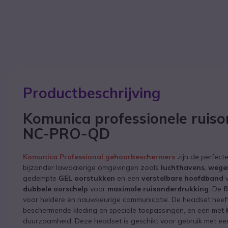
Productbeschrijving
Komunica professionele ruis
NC-PRO-QD
Komunica Professional gehoorbeschermers
zijn de perfecte
bijzonder lawaaierige omgevingen zoals
luchthavens
,
weg
gedempte
GEL
oorstukken
en een
verstelbare hoofdband
v
dubbele oorschelp
voor
maximale ruisonderdrukking
. De
f
voor heldere en nauwkeurige communicatie. De headset hee
beschermende kleding en speciale toepassingen, en een met
duurzaamheid. Deze headset is geschikt voor gebruik met e