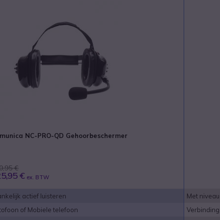
munica NC-PRO-QD Gehoorbeschermer
0,95 €
5,95 €
ex. BTW
kelijk actief luisteren
Met niveaua
tofoon of Mobiele telefoon
Verbinding