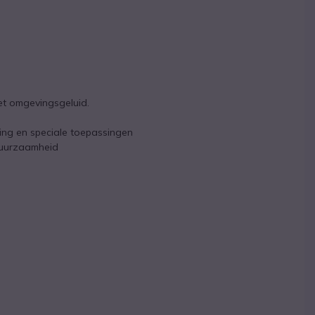
et omgevingsgeluid.
ing en speciale toepassingen
 duurzaamheid