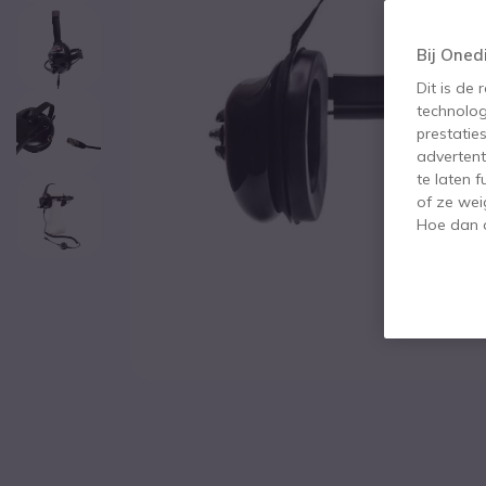
Bij Oned
Dit is de
technolog
prestatie
advertent
te laten 
of ze wei
Hoe dan o
Ga naar het begin van de afbeeldingen-gallerij