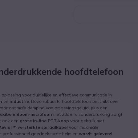
onderdrukkende hoofdtelefoon
 oplossing voor duidelijke en effectieve communicatie in
en
en
industrie
. Deze robuuste hoofdtelefoon beschikt over
oor optimale demping van omgevingsgeluid, plus een
lexibele Boom-microfoon
met 20dB ruisonderdrukking zorgt
ft ook een
grote in-line PTT-knop
voor gebruik met
Kevlar™ versterkte spiraalkabel
voor maximale
en professioneel goedgekeurde helm en
wordt geleverd