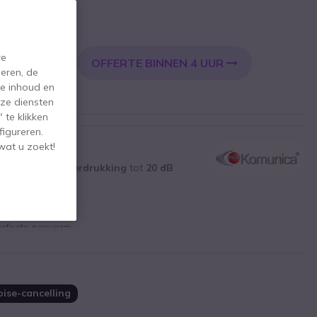
incl. BTW
re
OFFERTE BINNEN 4 UUR
KELWAGEN
eren, de
de inhoud en
ze diensten
 te klikken
figureren.
wat u zoekt!
set met
ruisonderdrukking
tot
20 dB
ofoon
rfecte pasvorm
waaiige omgevingen
se-cancelling