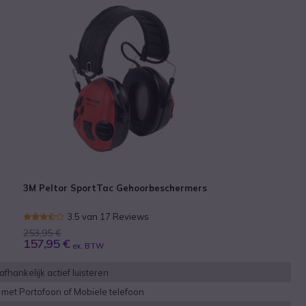
3M Peltor SportTac Gehoorbeschermers
3.5 van 17 Reviews
253,95 €
157,95 €
ex. BTW
fhankelijk actief luisteren
 met Portofoon of Mobiele telefoon