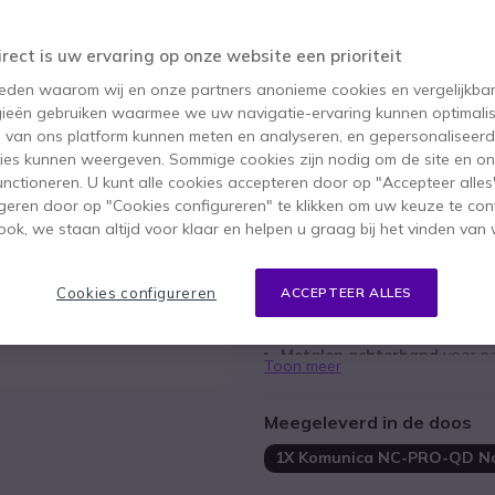
150,95 €
125,95 €
ex. BTW
-
152,40 €
irect is uw ervaring op onze website een prioriteit
Aantal
 reden waarom wij en onze partners anonieme cookies en vergelijkba
IN WIN
ieën gebruiken waarmee we uw navigatie-ervaring kunnen optimalis
s van ons platform kunnen meten en analyseren, en gepersonaliseer
Niet op voorraad
ies kunnen weergeven. Sommige cookies zijn nodig om de site en on
functioneren. U kunt alle cookies accepteren door op "Accepteer alles"
geren door op "Cookies configureren" te klikken om uw keuze te con
Belangrijkste kenmerken
ok, we staan altijd voor klaar en helpen u graag bij het vinden van 
Robuuste professionele head
Inclusief
flexibele boommicr
Cookies configureren
ACCEPTEER ALLES
Inclusief
rode PTT-knop
Verstelbare bovenband
Metalen achterband
voor pe
Toon meer
Ontworpen voor bijzonder
la
Kabel niet inbegrepen!
Meegeleverd in de doos
1X Komunica NC-PRO-QD Noi