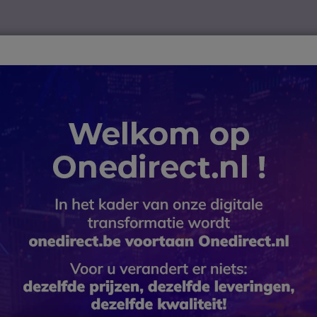
ver
Telewerk
TOP 10
Winkel op merk
Waarom Onedire
B2B-webshop – Minimale bestelwaarde: 300 € (excl. btw)
s
Komunica NC-PRO-QD Gehoorbeschermer
Komunica
Gehoorbe
SKU KOMNCPROQD // Referentie fab
Robuuste professionele h
Disconnect, ideaal voor 
BESPAAR 25,00 €