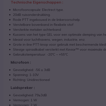
Technische Eigenschappen :
Microfooncapsule: Electrect type.
20dB ruisonderdrukking.
Rode PTT ingebouwd in de linkeroorschelp.
Verstelbare bovenband in flexibele stof
Versterkte metalen achterband
Kussens van het type GEL voor een optimale demping van h
Ideaal voor luchthavens, wegen, industrie, enz.
Grote in-line PTT-knop voor gebruik met beschermende kled
Stevige spiraalkabel versterkt met Keviar™ voor maximale
Gebruikstemperatuur: -20ºC ~ +55ºC
Microfoon :
Gevoeligheid: -56 ± 3dB
Spanning: 1-10V
Richting: Unidirectioneel
Luidspreker :
Gevoeligheid: 79±3dB
Vermogen: 1 W
Vermogen: 2 W