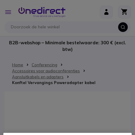
Ga naar de inhoud
Toggle
Nav
B2B-webshop – Minimale bestelwaarde: 300 € (excl.
btw)
Home
Conferencing
Accessoires voor audioconferenties
Aansluitkabels en adapters
Konftel Vervangings Poweradapter kabel
Ga naar het einde van de afbeeldingen-gallerij