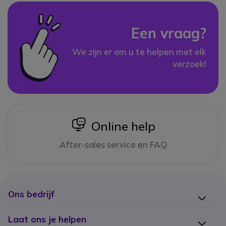
Een vraag?
We zijn er om u te helpen met elk
verzoek!
icon
Online help
After-sales service en FAQ
Ons bedrijf
Laat ons je helpen