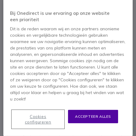
Bij Onedirect is uw ervaring op onze website
een prioriteit
Dit is de reden waarom wij en onze partners anonieme
cookies en vergelijkbare technologieën gebruiken
waarmee we uw navigatie-ervaring kunnen optimaliseren,
de prestaties van ons platform kunnen meten en
analyseren, en gepersonaliseerde inhoud en advertenties
kunnen weergeven. Sommige cookies zijn nodig om de
site en onze diensten te laten functioneren. U kunt alle
cookies accepteren door op "Accepteer alles" te klikken
of ze weigeren door op "Cookies configureren" te klikken
om uw keuze te configureren. Hoe dan ook, we staan
1
altijd voor klaar en helpen u graag bij het vinden van wat
Konftel Vervangings
Ga naar het begin van de afbeeldingen-gallerij
u zoekt!
Poweradapter kabel
Cookies
ACCEPTEER ALLES
configureren
SKU KO14VADAPT // Referentie fabrikant: 900102136
Kabel om de KO14V-voeding aan te passen aan