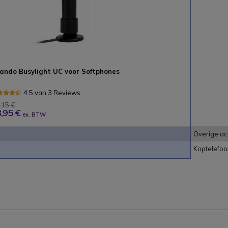
ando Busylight UC voor Softphones
4.5 van 3 Reviews
,15 €
,95 €
ex. BTW
e
Overige ac
Koptelefo