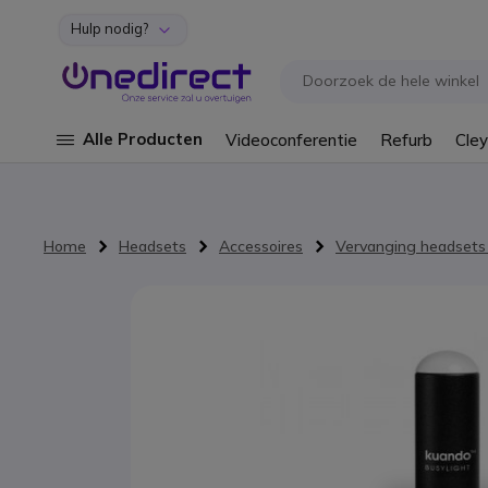
Hulp nodig?
Ga naar de inhoud
Alle Producten
Videoconferentie
Refurb
Cley
Home
Headsets
Accessoires
Vervanging headsets
Ga naar het einde van de afbeeldingen-gallerij