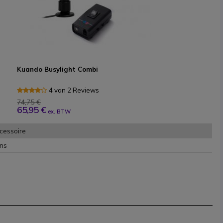
Kuando Busylight Combi
4 van 2 Reviews
74,75 €
65,95 €
ex. BTW
cessoire
ons