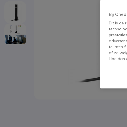
Bij Oned
Dit is de
technolog
prestatie
advertent
te laten 
of ze wei
Hoe dan o
Ga naar het begin van de afbeeldingen-gallerij