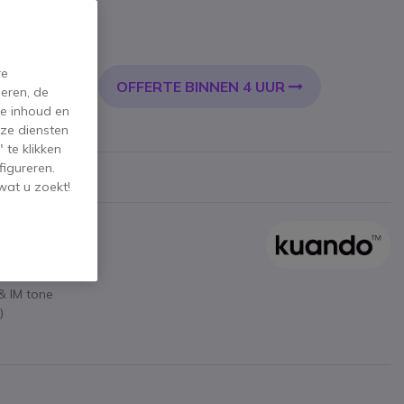
l. BTW
re
OFFERTE BINNEN 4 UUR
KELWAGEN
eren, de
de inhoud en
ze diensten
 te klikken
figureren.
wat u zoekt!
& IM tone
t)
plossing