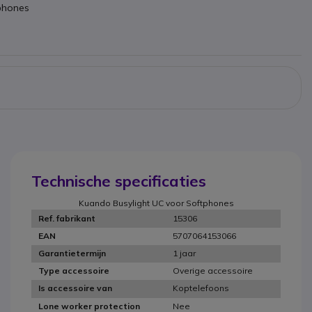
phones
Technische specificaties
Kuando Busylight UC voor Softphones
15306
Ref. fabrikant
5707064153066
EAN
1 jaar
Garantietermijn
Overige accessoire
Type accessoire
Koptelefoons
Is accessoire van
Nee
Lone worker protection