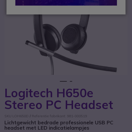
1
2
Logitech H650e
Ga naar het begin van de afbeeldingen-gallerij
Stereo PC Headset
SKU LOH650D // Referentie fabrikant: 981-000519
Lichtgewicht bedrade professionele USB PC
headset met LED indicatielampjes