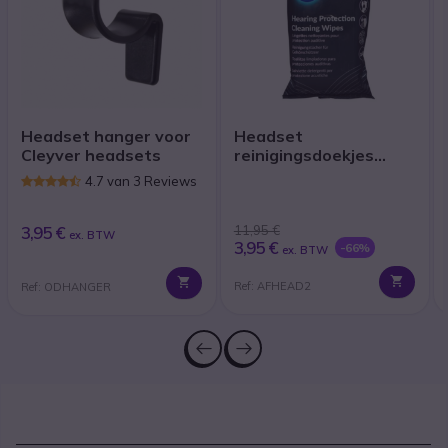
Headset hanger voor
Headset
Cleyver headsets
reinigingsdoekjes
(x40)
4.7 van 3 Reviews
3,95 €
11,95 €
ex. BTW
3,95 €
-66%
ex. BTW
Ref: AFHEAD2
Ref: ODHANGER