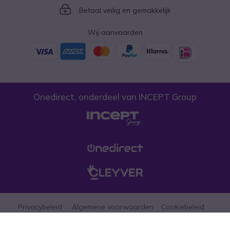
Icon
Betaal veilig en gemakkelijk
Wij aanvaarden
Onedirect, onderdeel van INCEPT Group
Privacybeleid
Algemene voorwaarden
Cookiebeleid