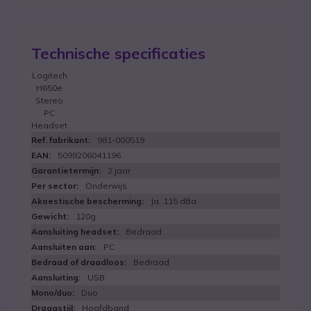
Technische specificaties
Logitech
H650e
Stereo
PC
Headset
981-000519
5099206041196
2 jaar
Onderwijs
Ja, 115 dBa
120g
Bedraad
PC
Bedraad
USB
Duo
Hoofdband