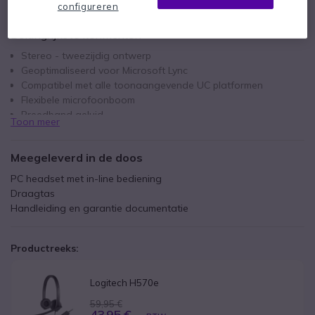
configureren
Belangrijkste kenmerken
Stereo - tweezijdig ontwerp
Geoptimaliseerd voor Microsoft Lync
Compatibel met alle toonaangevende UC platformen
Flexibele microfoonboom
Breedband geluid
Toon meer
DSP-technologie
Meegeleverd in de doos
PC headset met in-line bediening
Draagtas
Handleiding en garantie documentatie
Productreeks:
Logitech H570e
59,95 €
43,95 €