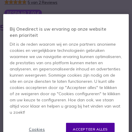
5 van 2 Reviews
BESPAAR 7,00 €
62,95 €
55,95 €
Bij Onedirect is uw ervaring op onze website
ex. BTW
-
67,70 €
incl. BTW
een prioriteit
Aantal
IN WINKELWAGEN
Dit is de reden waarom wij en onze partners anonieme
cookies en vergelijkbare technologieën gebruiken
waarmee we uw navigatie-ervaring kunnen optimaliseren,
OFFERTE BINNEN 4 UUR
de prestaties van ons platform kunnen meten en
analyseren, en gepersonaliseerde inhoud en advertenties
38 producten
op voorraad
Levering:
24/48 h
kunnen weergeven. Sommige cookies zijn nodig om de
site en onze diensten te laten functioneren. U kunt alle
62 producten in platformvoorraad
cookies accepteren door op "Accepteer alles" te klikken
Levering:
5-7 dagen
of ze weigeren door op "Cookies configureren" te klikken
om uw keuze te configureren. Hoe dan ook, we staan
2 jaar
Fabrieksgarantie
altijd voor klaar en helpen u graag bij het vinden van wat
u zoekt!
Cookies
ACCEPTEER ALLES