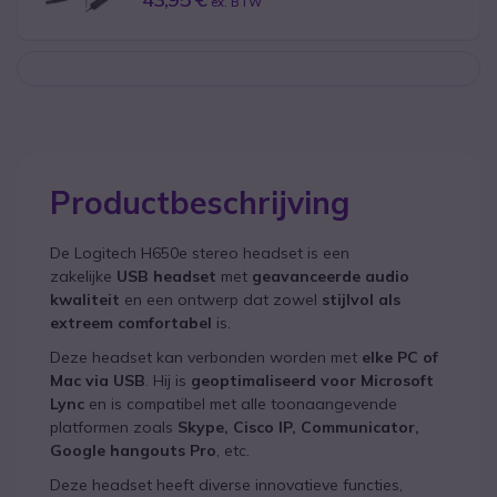
ex. BTW
Productbeschrijving
De
Logitech H650e
stereo headset is een
zakelijke
USB
headset
met
geavanceerde audio
kwaliteit
en een ontwerp dat zowel
stijlvol als
extreem comfortabel
is.
Deze headset kan verbonden worden met
elke PC of
Mac via USB
. Hij is
geoptimaliseerd voor Microsoft
Lync
en is compatibel met alle toonaangevende
platformen zoals
Skype, Cisco IP, Communicator,
Google hangouts Pro
, etc.
Deze headset heeft diverse innovatieve functies,