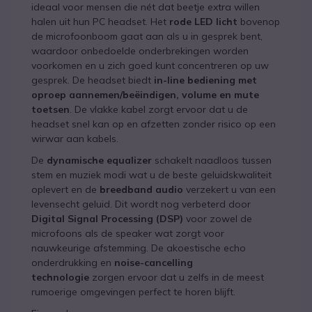
ideaal voor mensen die nét dat beetje extra willen
halen uit hun PC headset. Het
rode LED licht
bovenop
de microfoonboom gaat aan als u in gesprek bent,
waardoor onbedoelde onderbrekingen worden
voorkomen en u zich goed kunt concentreren op uw
gesprek. De headset biedt
in-line bediening met
oproep aannemen/beëindigen, volume en mute
toetsen
. De vlakke kabel zorgt ervoor dat u de
headset snel kan op en afzetten zonder risico op een
wirwar aan kabels.
De
dynamische equalizer
schakelt naadloos tussen
stem en muziek modi wat u de beste geluidskwaliteit
oplevert en de
breedband audio
verzekert u van een
levensecht geluid. Dit wordt nog verbeterd door
Digital Signal Processing (DSP)
voor zowel de
microfoons als de speaker wat zorgt voor
nauwkeurige afstemming. De akoestische echo
onderdrukking en
noise-cancelling
technologie
zorgen ervoor dat u zelfs in de meest
rumoerige omgevingen perfect te horen blijft.