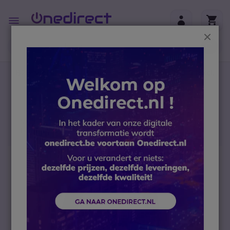
Ga naar de inhoud
Toggle
Nav
Sluit
B2B-webshop – Minimale bestelwaarde: 300 € (excl.
btw)
Home
Headsets
PC headsets
Microsoft Teams headset
Logitech H650e Stereo PC Headset
Ga naar het einde van de afbeeldingen-gallerij