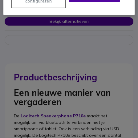
configureren
Om u van dienst te zijn bieden wij vergelijkbare producten aan
Bekijk alternatieven
Productbeschrijving
Een nieuwe manier van
vergaderen
De
Logitech Speakerphone P710e
maakt het
mogelijk om via bluetooth te verbinden met je
smartphone of tablet. Ook is een verbinding via USB
mogelijk. De Logitech P710e beschikt over een aantal