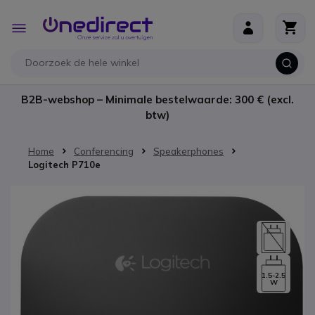
Ga naar de inhoud
Toggle
Nav
B2B-webshop – Minimale bestelwaarde: 300 € (excl.
btw)
Home
Conferencing
Speakerphones
Logitech P710e
Ga naar het einde van de afbeeldingen-gallerij
1.5-2.5
W