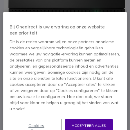
Bij Onedirect is uw ervaring op onze website
een prioriteit
Dit is de reden waarom wij en onze partners anonieme
cookies en vergelijkbare technologieën gebruiken
waarmee we uw navigatie-ervaring kunnen optimaliseren,
de prestaties van ons platform kunnen meten en
analyseren, en gepersonaliseerde inhoud en advertenties
kunnen weergeven. Sommige cookies zijn nodig om de
1
2
3
4
5
6
site en onze diensten te laten functioneren. U kunt alle
Logitech P710e
Ga naar het begin van de afbeeldingen-gallerij
cookies accepteren door op "Accepteer alles" te klikken
of ze weigeren door op "Cookies configureren" te klikken
om uw keuze te configureren. Hoe dan ook, we staan
SKU LOP710E // Referentie fabrikant: 980-000742
Maak van elke ruimte een vergaderzaal
altijd voor klaar en helpen u graag bij het vinden van wat
u zoekt!
Dit product wordt niet meer geproduceerd.
Cookies
ACCEPTEER ALLES