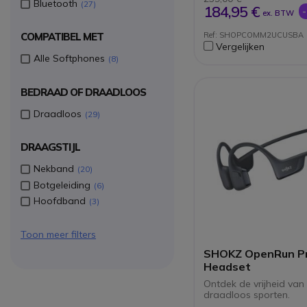
Bluetooth
27
Comfortabel voor d
184,95 €
ex. BTW
29 m draadloos bere
IP55: stof-, zweet- 
COMPATIBEL MET
Ref: SHOPCOMM2UCUSBA
vochtbestendig
Vergelijken
Certificering voor Mi
Alle Softphones
8
Teams en Zoom
BEDRAAD OF DRAADLOOS
Draadloos
29
DRAAGSTIJL
Nekband
20
Botgeleiding
6
Hoofdband
3
Toon meer filters
SHOKZ OpenRun Pr
Headset
Ontdek de vrijheid van
draadloos sporten.