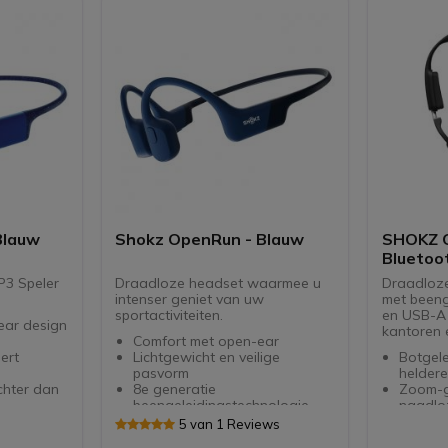
Blauw
Shokz OpenRun - Blauw
SHOKZ 
Bluetoo
3 Speler
Draadloze headset waarmee u
Draadloze
intenser geniet van uw
met beeng
sportactiviteiten.
en USB-A 
ear design
kantoren 
Comfort met open-ear
ert
Lichtgewicht en veilige
Botgele
pasvorm
helder
chter dan
8e generatie
Zoom-ge
beengeleidingstechnologie
naadloz
8 uur muziek en bellen + quick
Lichtge
5 van 1 Reviews
, WAV,
charge
78 gra