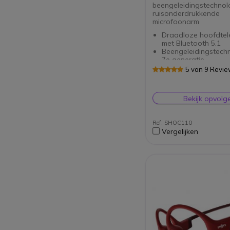
beengeleidingstechnol
ruisonderdrukkende
microfoonarm
Draadloze hoofdtel
met Bluetooth 5.1
Beengeleidingstech
7e generatie
DSP-
5 van 9 Revi
ruisonderdrukkende
Levensduur batterij:
uur gesprekstijd
Bekijk opvolg
Ultralicht: slechts 35
IP55: beschermd teg
spatten
Ref: SHOC110
Vergelijken