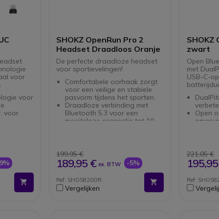
UC
SHOKZ OpenRun Pro 2
SHOKZ O
Headset Draadloos Oranje
zwart
headset
De perfecte draadloze headset
Open Blue
hnologie
voor sportievelingen!
met DualP
aal voor
USB-C-opl
Comfortabele oorhaak zorgt
s
batterijdu
voor een veilige en stabiele
logie voor
pasvorm tijdens het sporten.
DualPi
ie
Draadloze verbinding met
verbet
: voor
Bluetooth 5.3 voor een
Open o
moeiteloze connectie tot 10
omgevi
: slechts
meter.
Bluetoo
Indrukwekkende
verbind
uur per
geluidskwaliteit met een
12 uur 
frequentiebereik van 20 -
snellaa
199,95 €
221,05 €
uten
20000 Hz voor een rijke
IP55-ge
189,95 €
195,95
-9%
-5%
ex. BTW
luisterervaring.
zweet 
Ingebouwde microfoon met
Twee m
Ref: SHOS820OR
Ref: SHOS8
stabiele
-38 dB gevoeligheid voor
ruisond
Vergelijken
Vergeli
heldere communicatie.
Licht o
ijktijdige
Lange batterijduur van 12 uur
van 30,
gen
voor ononderbroken
USB-C-
muziekplezier.
oplade