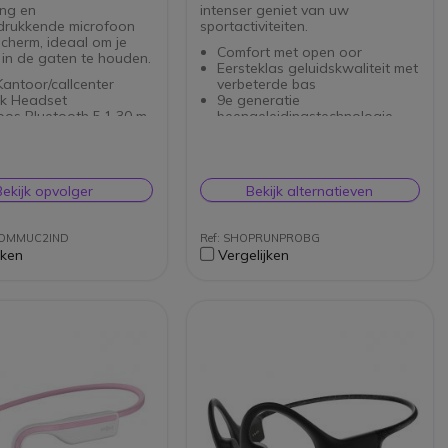
ing en
intenser geniet van uw
drukkende microfoon
sportactiviteiten.
cherm, ideaal om je
Comfort met open oor
in de gaten te houden.
Eersteklas geluidskwaliteit met
antoor/callcenter
verbeterde bas
k Headset
9e generatie
oos Bluetooth 5.1 30 m
beengeleidingstechnologie
000 Hz, 8,5 Ohm, 96 dB
10 uur muziek en bellen
oontype: Boom -38 dB
1 uur oplaadtijd
uwde accu Lithium-
IP55 waterbestendig
er (LiPo) 183 mAh
Bekijk opvolger
Bekijk alternatieven
stendig (IP55)
aar voor gemakkelijke
COMMUC2IND
Ref: SHOPRUNPROBG
jken
Vergelijken