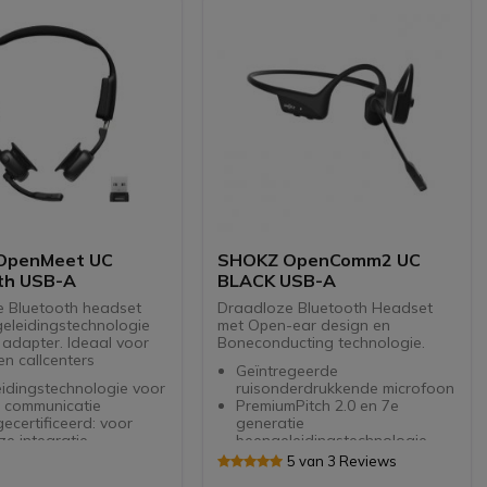
OpenMeet UC
SHOKZ OpenComm2 UC
th USB-A
BLACK USB-A
 Bluetooth headset
Draadloze Bluetooth Headset
eleidingstechnologie
met Open-ear design en
adapter. Ideaal voor
Boneconducting technologie.
en callcenters
Geïntregeerde
idingstechnologie voor
ruisonderdrukkende microfoon
e communicatie
PremiumPitch 2.0 en 7e
certificeerd: voor
generatie
e integratie
beengeleidingstechnologie
wicht ontwerp: slechts
Levensduur batterij: 8 tot 16
5 van 3 Reviews
m
uur gesprekstijd, 14 dagen