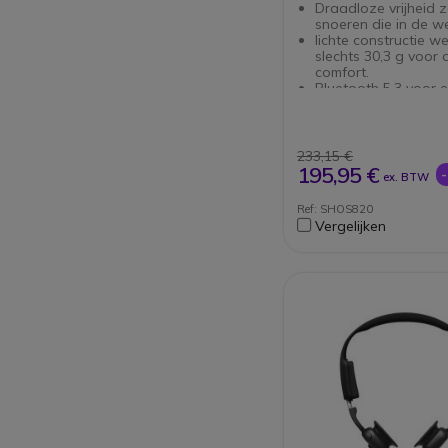
Draadloze vrijheid 
snoeren die in de we
lichte constructie w
slechts 30,3 g voor 
comfort.
Bluetooth 5.3 voor 
stabiele verbinding 
meter.
Uitstekende geluidsk
frequentiebereik van
233,15 €
20000 Hz.
195,95 €
ex. BTW
Ingebouwde microf
heldere gesprekken t
Ref: SHOS820
sporten.
Vergelijken