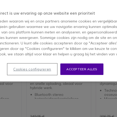
irect is uw ervaring op onze website een prioriteit
 reden waarom wij en onze partners anonieme cookies en vergelijkba
ieën gebruiken waarmee we uw navigatie-ervaring kunnen optimalis
s van ons platform kunnen meten en analyseren, en gepersonaliseer
ies kunnen weergeven. Sommige cookies zijn nodig om de site en on
functioneren. U kunt alle cookies accepteren door op "Accepteer alles"
geren door op "Cookies configureren" te klikken om uw keuze te con
ok, we staan altijd voor klaar en helpen u graag bij het vinden van 
2 UC
SHOKZ OPENCOMM2 UC
Shokz 
de
USB-C 2025 Upgrade
7e generatie
Casque à 
Cookies configureren
ACCEPTEER ALLES
on,
botgeleidingskoptelefoon,
avec micro
ele dag,
comfortabel voor de hele dag,
une commu
erdrukking
microfoon met ruisonderdrukking
mains lib
aal voor
en snelle oplading, ideaal voor
dynamiqu
hybride werk.
Techno
Bluetooth stereo
osseus
efoon
botgeleidingskoptelefoon
Microph
apbare arm
Microfoon met uitklapbare arm
avec t
g
en ruisonderdrukking
Autono
 8 uur
16 uur gesprekstijd / 8 uur
convers
luistertijd
écoute
249,95 €
206,75 €