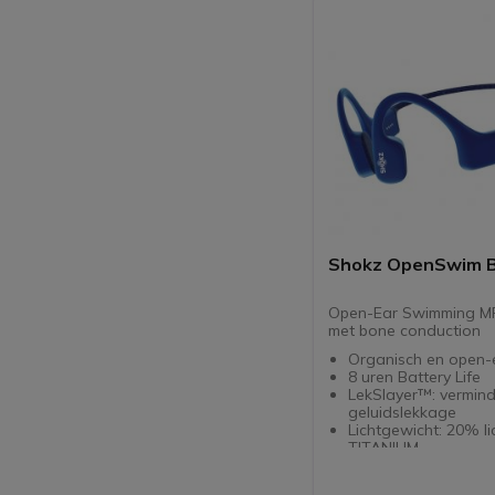
Shokz OpenSwim 
Open-Ear Swimming MP
met bone conduction
Organisch en open-
8 uren Battery Life
LekSlayer™: vermind
geluidslekkage
Lichtgewicht: 20% li
TITANIUM
IP68 gecertificeerd
Compatibel met MP3