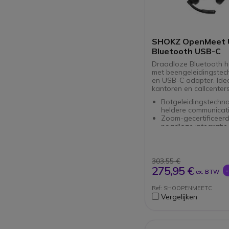
SHOKZ OpenMeet 
Bluetooth USB-C
Draadloze Bluetooth 
met beengeleidingstec
en USB-C adapter. Ide
kantoren en callcenter
Botgeleidingstechno
heldere communicat
Zoom-gecertificeerd
naadloze integratie
Lichtgewicht ontwerp
78 gram
Gesprekstijd: tot 14 
oplaadbeurt
303,55 €
Snel opladen: 5 min
275,95 €
ex. BTW
opladen voor 2 uur
gesprekstijd
Ref: SHOOPENMEETC
Bluetooth: 5.4 voor 
Vergelijken
verbinding
Ondersteunt twee gel
Bluetooth-verbindin
Bereik tot 30 meter