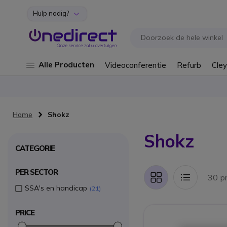
Hulp nodig?
Ga naar de inhoud
Alle Producten
Videoconferentie
Refurb
Cley
Home
Shokz
Shokz
CATEGORIE
PER SECTOR
30 p
Foto-
Lijst
tabel
SSA's en handicap
21
PRICE