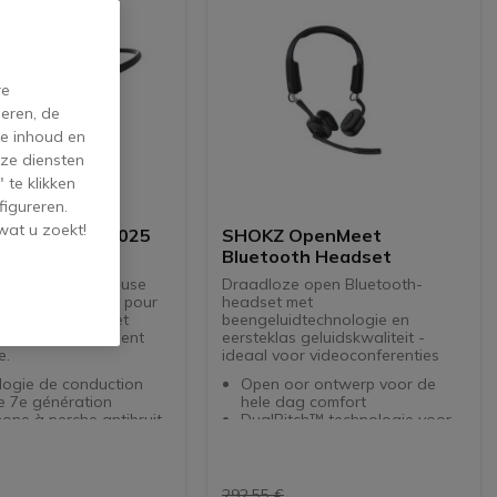
re
eren, de
de inhoud en
ze diensten
 te klikken
figureren.
wat u zoekt!
OpenComm 2 2025
SHOKZ OpenMeet
Bluetooth Headset
conduction osseuse
Draadloze open Bluetooth-
 antibruit, conçu pour
headset met
nication claire et
beengeluidtechnologie en
res en environnement
eersteklas geluidskwaliteit -
e.
ideaal voor videoconferenties
logie de conduction
Open oor ontwerp voor de
e 7e génération
hele dag comfort
one à perche antibruit
DualPitch™ technologie voor
echnologie DSP
uitstekend geluid
mie de 16 heures en
Dubbel microfoonsysteem met
ation, 8 heures en
cVc-ruisonderdrukking
Tot 15 uur batterijduur
292,55 €