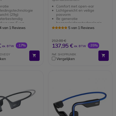
ratie
Comfort met open-ear
leidingstechnologie
Lichtgewicht en veilige
wicht (29g)
pasvorm
aterbestendig
8e generatie
jduur van 6 uur
beengeleidingstechnologie
th 5.1: Betrouwbare
8 uur muziek en bellen + quick
4 van 1 Reviews
5 van 1 Reviews
iviteit tot 10m (33 ft)
charge
mPitch™ 2.0 Stereo
1.5 uur oplaadtijd
 Telkens weer een
IP67 waterbestendig
212,00 €
las audio-ervaring
€
137,95 €
-17%
-35%
ex. BTW
ex. BTW
stellingen: Menselijke
modus en
MOVEGY
Ref: SHOPRUNBK
ardmodus voor
jken
Vergelijken
baar luisteren