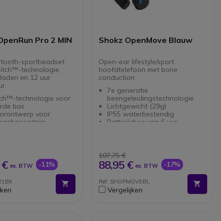
penRun Pro 2 MIN
Shokz OpenMove Blauw
tooth-sportheadset
Open-ear lifestyle/sport
itch™-technologie,
hoofdtelefoon met bone
aden en 12 uur
conduction
ur.
7e generatie
tch™-technologie voor
beengeleidingstechnologie
erde bas
Lichtgewicht (29g)
orontwerp voor
IP55 waterbestendig
ngsbewustzijn
Batterijduur van 6 uur
th 5.3 met multipoint-
Bluetooth 5.1: Betrouwbare
ing
connectiviteit tot 10m (33 ft)
batterijduur met
PremiumPitch™ 2.0 Stereo
dfunctie
geluid: Telkens weer een
107,75 €
certificeerd tegen
eersteklas audio-ervaring
 €
88,95 €
-11%
-17%
ex. BTW
ex. BTW
en spatwater
2 EQ-instellingen: Menselijke
icrofoons met AI-
spraakmodus en
21BK
Ref: SHOPMOVEBL
erdrukking
standaardmodus voor
jken
Vergelijken
ntwerp met een gewicht
aanpasbaar luisteren
3 g
laadpoort voor snel
n