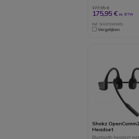
WMA, AAC, en FLAC
PremiumPitch™2 Ste
177,05 €
Dynamisch stereoge
175,95 €
ex. BTW
verbeterde bas
4GB geheugen
Ref: SHOPSWIMBL
Vergelijken
Shokz OpenComm
Headset
Bluetooth-headset me