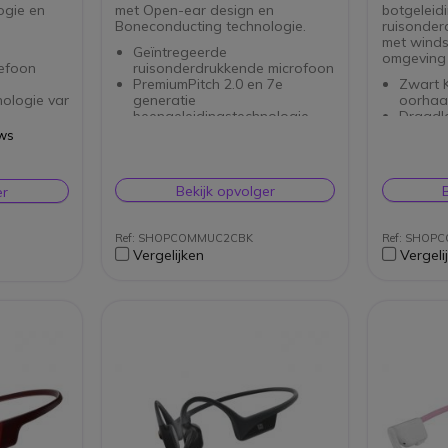
ogie en
met Open-ear design en
botgeleid
Boneconducting technologie.
ruisonder
met winds
Geïntregeerde
omgeving 
efoon
ruisonderdrukkende microfoon
PremiumPitch 2.0 en 7e
Zwart K
nologie van de
generatie
oorhaa
beengeleidingstechnologie
Draadl
Levensduur batterij: 8 tot 16
20 - 20
ews
 microfoonarm
uur gesprekstijd, 14 dagen
Microf
 16
standby-tijd
Ingebo
Connectiviteit : Bluetooth v5.1
Polyme
Bekijk opvolger
er
 g!
+ Loop110 USB-C adapter
Vochtbe
en stof en
IP55 : stof-, zweet- en
Inklapb
vochtbestendig
opslag
Ref: SHOPCOMMUC2CBK
Ref: SHOP
Gecertificeerd voor Zoom
Vergelijken
Vergeli