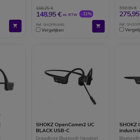
1.5 uur oplaadtijd
Gesprek
reogeluid:
IP67 waterbestendig
oplaad
310,15 €
168,25 €
luid en
Snel op
275,95
148,95 €
-11%
ex. BTW
opladen
gesprek
Ref: SHOO
Ref: SHOPRUNBL
Bluetoo
Vergeli
Vergelijken
verbind
Onderst
Blueto
Bereik 
2
SHOKZ OpenComm2 UC
SHOKZ 
BLACK USB-C
industri
t
Draadloze Bluetooth Headset
Bluetooth