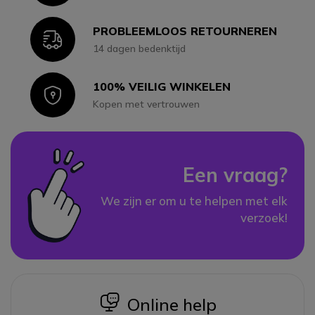
PROBLEEMLOOS RETOURNEREN
Icon
14 dagen bedenktijd
100% VEILIG WINKELEN
Icon
Kopen met vertrouwen
Een vraag?
We zijn er om u te helpen met elk
verzoek!
icon
Online help