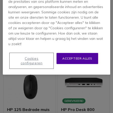
de prestaties van ons platform kunnen meten en
analyseren, en gepersonaliseerde inhoud en advertenties
PACK
kunnen weergeven. Sommige cookies zijn nodig om de
HP Serie 7 Pro 27''
Poly Blackwire 5220
site en onze diensten te laten functioneren. U kunt alle
QHD Thunderbolt 4
USB-C + USB-C/A
cookies accepteren door op "Accepteer alles" te klikken
Monitor
dongle + HP G5
of ze weigeren door op "Cookies configureren" te klikken
4.7 van 3 Reviews
Dockingstation + Poly
om uw keuze te configureren. Hoe dan ook, we staan
Studio P5
altijd voor klaar en helpen u graag bij het vinden van wat
Bekijk alternatieven
Bekijk alternatieven
u zoekt!
Cookies
ACCEPTEER ALLES
configureren
GEREVISEERD
HP 125 Bedrade muis
HP Pro Desk 800