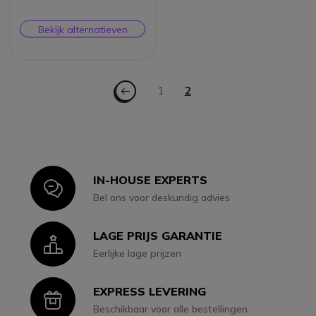
Bekijk alternatieven
Pagina
Pagina - Vorige
Pagina
1
U lees momenteel pagin
2
IN-HOUSE EXPERTS
Icon
Bel ons voor deskundig advies
LAGE PRIJS GARANTIE
Icon
Eerlijke lage prijzen
EXPRESS LEVERING
Icon
Beschikbaar voor alle bestellingen