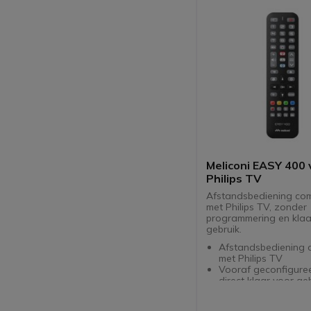
Meliconi EASY 400 
Philips TV
Afstandsbediening com
met Philips TV, zonder
programmering en klaa
gebruik.
Afstandsbediening 
met Philips TV
Vooraf geconfigure
direct klaar voor ge
Alle functies van het
model beschikbaar: