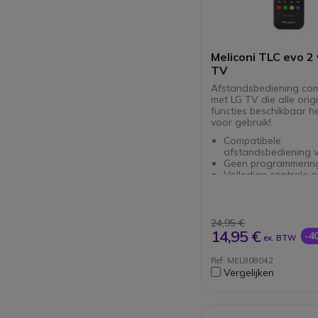
Meliconi TLC evo 2
TV
Afstandsbediening com
met LG TV die alle orig
functies beschikbaar he
voor gebruik!
Compatibele
afstandsbediening 
Geen programmerin
Volledige controle o
originele functies: k
wisselen, enz.
Directe toegang tot 
Netflix, Prime Video
24,95 €
op Smart TV.
14,95 €
-4
ex. BTW
Volledig toetsenbor
toetsen
Ref: MEL808042
Benodigde batterijen
Vergelijken
AAA/LR03 alcaline v
niet inbegrepen
Gebruik geen oplaa
batterijen