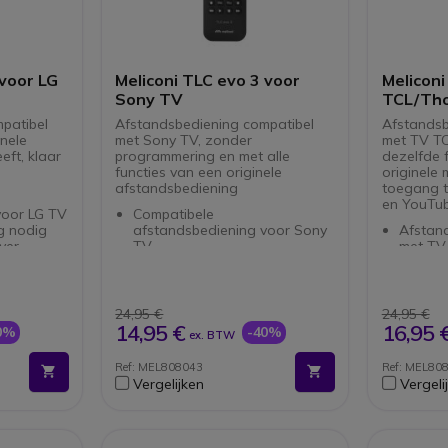
 voor LG
Meliconi TLC evo 3 voor
Meliconi
Sony TV
TCL/Th
patibel
Afstandsbediening compatibel
Afstandsb
inele
met Sony TV, zonder
met TV T
eft, klaar
programmering en met alle
dezelfde f
functies van een originele
originele 
afstandsbediening
toegang t
en YouTub
voor LG TV
Compatibele
g nodig
afstandsbediening voor Sony
Afstan
ver
TV
met TV
anaal
Geen programmering vereist
Voorge
Alle functies van een originele
voor di
functies:
afstandsbediening
Alle fu
, YouTube
beschikbaar: kanaal wisselen,
beschik
24,95 €
24,95 €
enz.
enz.
14,95 €
16,95 
0%
-40%
ex. BTW
d: 50
Directe toegang tot functies:
Snel to
Netflix, Prime Video, YouTube
Netflix
Ref: MEL808043
Ref: MEL80
: 2 x
op Smart TV.
op Sma
Vergelijken
Vergeli
an 1,5 V
Volledig toetsenbord: 50
Volledi
toetsen
toetse
dbare
Benodigde batterijen: 2 x
Vereis
AAA/LR03 alcaline van 1,5 V
alkalin