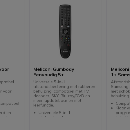
niet inbegrepen
(niet i
Gebruik geen oplaadbare
Geen op
batterijen
gebrui
voor
Meliconi Gumbody
Meliconi Gu
Eenvoudig 5+
1+ Sam
patibel
Universele 5-in-1
Afstandsb
afstandsbediening met rubberen
Samsung T
r voor
behuizing, compatibel met TV,
met schok
decoder, SKY, Blu-ray/DVD en
behuizing.
meer, updatebaar en met
compatibel
Compat
leerfunctie.
Klaar v
erd en
Universele 5-in-1
progra
bruik
afstandsbediening
Schokb
 originele
Voor: TV, decoders, TV Box,
behuiz
 zender
Blu-Ray/DVD, Soundbars en
LEARN-