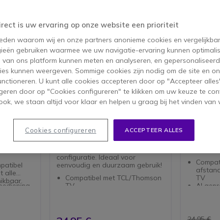
irect is uw ervaring op onze website een prioriteit
 reden waarom wij en onze partners anonieme cookies en vergelijkba
ieën gebruiken waarmee we uw navigatie-ervaring kunnen optimalis
s van ons platform kunnen meten en analyseren, en gepersonaliseer
ies kunnen weergeven. Sommige cookies zijn nodig om de site en on
functioneren. U kunt alle cookies accepteren door op "Accepteer alles"
geren door op "Cookies configureren" te klikken om uw keuze te con
ok, we staan altijd voor klaar en helpen u graag bij het vinden van 
Meliconi Gumbody Personal
Meliconi
7+ TCL/Thomson
Philips
Nederlands
Universele afstandsbediening
Afstandsb
Cookies configureren
ACCEPTEER ALLES
voor TCL/Thomson TV met
TV, direct
schokbestendige rubberen
alle origin
diening 2
behuizing en gebruiksklare
beschikba
configuratie. Ideaal voor
Compat
mpatibel
eenvoudig en duurzaam gebruik!
afstand
 alle
Compatibel met TCL/Thomson
TV
hikbaar.
bediening
TV
Al gep
e decoder
Geen programmering nodig
voor ge
 origineel
Schokbestendige rubberen
Alle fu
wisseling,
behuizing
afstan
LEARN-functie voor andere
beschik
24,95 €