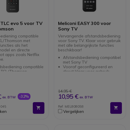
 TLC evo 5 voor TV
Meliconi EASY 300 voor
omson
Sony TV
ediening compatible
Vervangende afstandsbediening
CL/Thomson met
voor Sony TV. Klaar voor gebruik
uncties als het
met alle belangrijkste functies
model en directe
beschikbaar!
ot apps zoals Netflix
Afstandsbediening compatibel
e.
met Sony TV
dsbediening compatible
Vooraf geconfigureerd en
 TCL/Thomson
direct klaar voor gebruik
configureerd en klaar
Alle functies van het originele
rect gebruik
model beschikbaar: zender
ncties van een origineel
wisselen, etc...
baar: kanaal wisselen,
LEARN-functie voor andere
14,95 €
apparaten: soundbars of
10,95 €
€
-32%
ex. BTW
ex. BTW
egang tot functies:
audiosystemen
, Prime Video, YouTube
Snelle toegang tot functies:
8045
Ref: MEL808058
rt TV.
Netflix, Prime Video, YouTube
jken
Vergelijken
g toetsenbord: 50
op Smart TV
n
Toetsenbord met 44 knoppen
t 2 AAA/LR03
Vereist 2 AAA/LR03 1,5V
ebatterijen van 1,5 V
alkalinebatterijen (niet