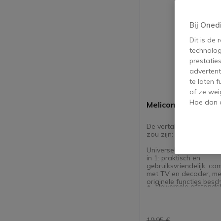
Bij Oned
Dit is de
technolog
prestatie
advertent
te laten 
of ze wei
Hoe dan o
Meliconi Easytel 2
De vertaling naar het 
zou zijn:
Universele afstandsbe
in 1: praktisch en
gebruiksvriendelijk, co
met TV en decoder, met
originele functies besc
Universele afstands
2 in 1: TV en extern
Alle functies van een
beschikbaar: kanaal
etc.
19,95 €