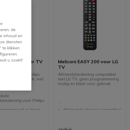
re
eren, de
de inhoud en
ze diensten
 te klikken
figureren.
wat u zoekt!
 TLC evo 4 voor TV
Meliconi EASY 200 voor LG
TV
ediening voor Philips
Afstandsbediening compatibel
 klaar voor gebruik, met
met LG TV, geen programmering
ele functies
nodig en klaar voor gebruik.
ar.
ibele
sbediening voor Philips
rogrammeerd en klaar
Afstandsbediening compatibel
bruik
met LG TV
ncties van een originele
Vooraf geconfigureerd en
dsbediening
direct klaar voor gebruik
baar: kanaal wisselen,
Alle functies van het originele
14,95 €