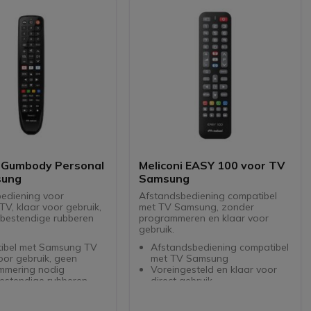
nbegrepen)
inbegrepen)
laadbare batterijen
Geen oplaadbare batterijen
ken
gebruiken
mbody Personal
Meliconi EASY 100 voor TV
sung
Samsung
ediening voor
Afstandsbediening compatibel
V, klaar voor gebruik,
met TV Samsung, zonder
bestendige rubberen
programmeren en klaar voor
gebruik.
ibel met Samsung TV
Afstandsbediening compatibel
oor gebruik, geen
met TV Samsung
mmering nodig
Voreingesteld en klaar voor
estendige rubberen
direct gebruik
ing
Alle functies van een origineel
functie voor andere
beschikbaar: zenderwissel,