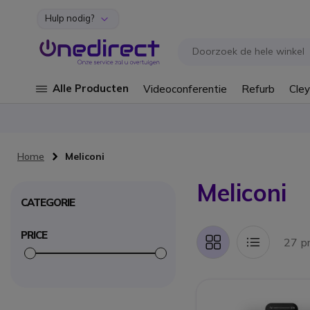
Hulp nodig?
Ga naar de inhoud
Alle Producten
Videoconferentie
Refurb
Cley
Home
Meliconi
Meliconi
CATEGORIE
PRICE
27 p
Foto-
Lijst
tabel