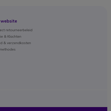
 website
ect retourneerbeleid
ie & Klachten
ijd & verzendkosten
lmethodes