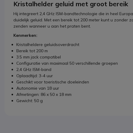
Kristalhelder geluid met groot bereik
Hij integreert 2,4 GHz ISM-bandtechnologie die in heel Europ
duidelijk geluid. Met een bereik tot 200 meter kunt u zonde
zenden wanneer u aan het praten bent.
Kenmerken:
Kristalheldere geluidsoverdracht
Bereik tot 200 m
3.5 mm jack compatibel
Configuratie van maximaal 50 verschillende groepen
2,4 GHz ISM-band
Oplaadtijd: 3-4 uur
Geschikt voor toeristische doeleinden
Autonomie van 18 uur
Afmetingen: 86 x 50 x 18 mm
Gewicht: 50 g