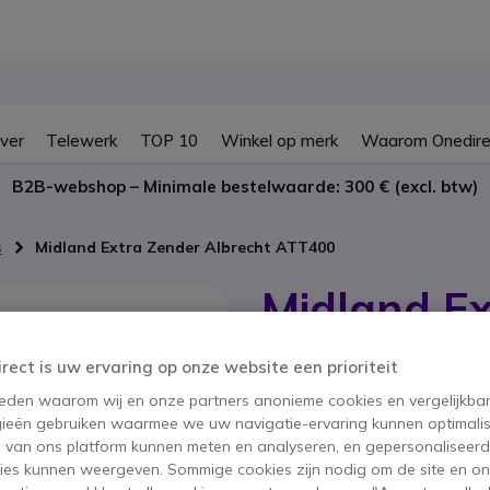
ver
Telewerk
TOP 10
Winkel op merk
Waarom Onedire
B2B-webshop – Minimale bestelwaarde: 300 € (excl. btw)
s
Midland Extra Zender Albrecht ATT400
Midland Ex
ATT400
irect is uw ervaring op onze website een prioriteit
SKU ALBTR400T // Referentie fabrika
 reden waarom wij en onze partners anonieme cookies en vergelijkba
Extra zender voor het 
ieën gebruiken waarmee we uw navigatie-ervaring kunnen optimalis
s van ons platform kunnen meten en analyseren, en gepersonaliseer
BESPAAR 2,00 €
ies kunnen weergeven. Sommige cookies zijn nodig om de site en on
89,95 €