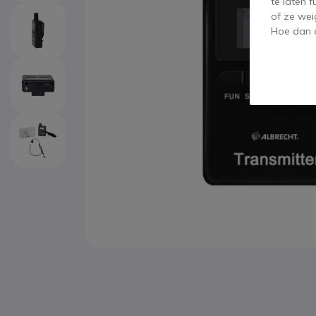
te laten 
of ze wei
Hoe dan o
Ga naar het begin van de afbeeldingen-gallerij