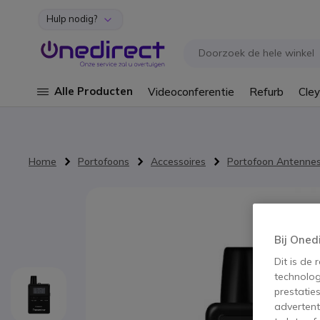
Hulp nodig?
Ga naar de inhoud
Alle Producten
Videoconferentie
Refurb
Cley
Home
Portofoons
Accessoires
Portofoon Antenne
Ga naar het einde van de afbeeldingen-gallerij
Bij Oned
Dit is de
technolog
prestatie
advertent