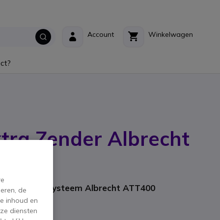
Account
Winkelwagen
ct?
tra Zender Albrecht
nt: 29971
re
communicatiesysteem Albrecht ATT400
eren, de
de inhoud en
ze diensten