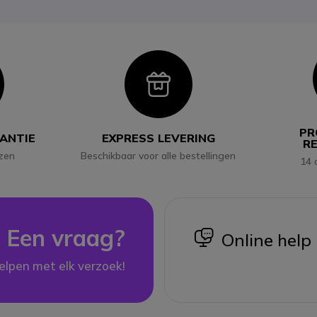
con
Icon
PR
RANTIE
EXPRESS LEVERING
R
jzen
Beschikbaar voor alle bestellingen
14 
Een vraag?
icon
Online help
elpen met elk verzoek!