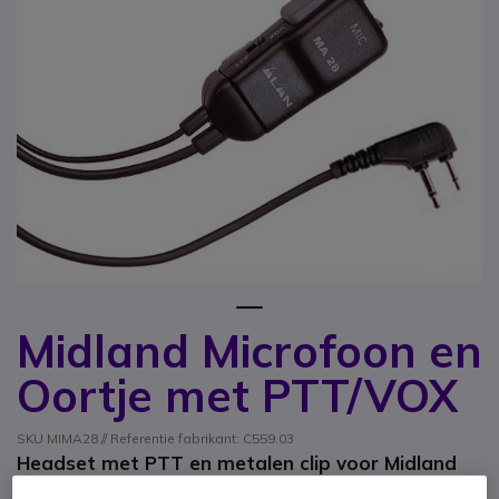
1
Midland Microfoon en
Ga naar het begin van de afbeeldingen-gallerij
Oortje met PTT/VOX
SKU MIMA28 // Referentie fabrikant: C559.03
Headset met PTT en metalen clip voor Midland
walkie talkies