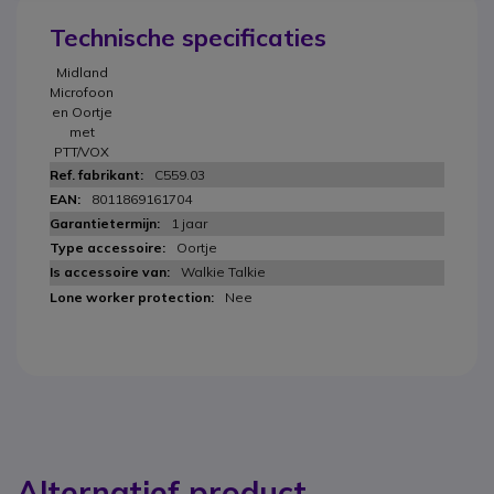
Technische specificaties
Midland
Microfoon
en Oortje
met
PTT/VOX
C559.03
8011869161704
1 jaar
Oortje
Walkie Talkie
Nee
Alternatief product