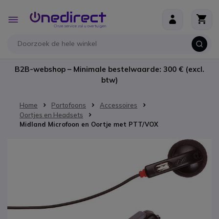
Ga naar de inhoud
Toggle
Nav
B2B-webshop – Minimale bestelwaarde: 300 € (excl.
btw)
Home
Portofoons
Accessoires
Oortjes en Headsets
Midland Microfoon en Oortje met PTT/VOX
Ga naar het einde van de afbeeldingen-gallerij