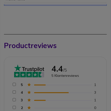
Productreviews
4.4
/5
5
Klantenreviews
5
1
4
3
3
1
2
0