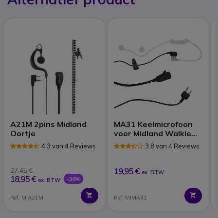
A21M 2pins Midland
MA31 Keelmicrofoon
Oortje
voor Midland Walkie
Talkies
4.3 van 4 Reviews
3.8 van 4 Reviews
19,95 €
27,45 €
ex. BTW
18,95 €
-30%
ex. BTW
Ref: MIA21M
Ref: MIMA31