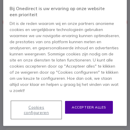
4.4 van 5 Reviews
Bij Onedirect is uw ervaring op onze website
een prioriteit
Dit product wordt niet meer geproduceerd.
Dit is de reden waarom wij en onze partners anonieme
cookies en vergelijkbare technologieën gebruiken
waarmee we uw navigatie-ervaring kunnen optimaliseren,
Om u van dienst te zijn bieden wij vergelijkbare producten aan
de prestaties van ons platform kunnen meten en
analyseren, en gepersonaliseerde inhoud en advertenties
Bekijk alternatieven
kunnen weergeven. Sommige cookies zijn nodig om de
site en onze diensten te laten functioneren. U kunt alle
cookies accepteren door op "Accepteer alles" te klikken
of ze weigeren door op "Cookies configureren" te klikken
om uw keuze te configureren. Hoe dan ook, we staan
altijd voor klaar en helpen u graag bij het vinden van wat
u zoekt!
Productbeschrijving
Cookies
ACCEPTEER ALLES
configureren